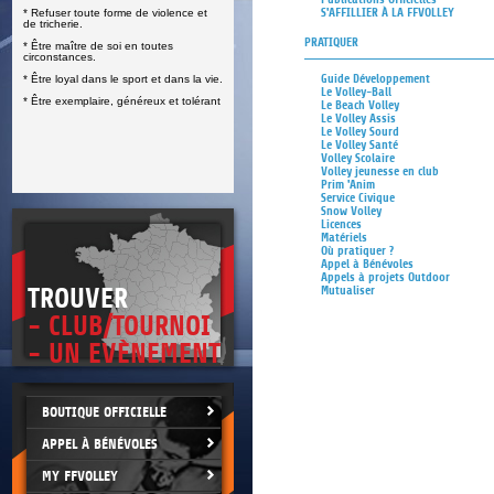
S'AFFILLIER À LA FFVOLLEY
* Refuser toute forme de violence et
E
de tricherie.
PRATIQUER
* Être maître de soi en toutes
circonstances.
Guide Développement
* Être loyal dans le sport et dans la vie.
Le Volley-Ball
* Être exemplaire, généreux et tolérant
Le Beach Volley
Le Volley Assis
Le Volley Sourd
Le Volley Santé
Volley Scolaire
Volley jeunesse en club
Prim 'Anim
Service Civique
Snow Volley
Licences
Matériels
Où pratiquer ?
Appel à Bénévoles
Appels à projets Outdoor
TROUVER
Mutualiser
- CLUB/TOURNOI
- UN EVÈNEMENT
BOUTIQUE OFFICIELLE
APPEL À BÉNÉVOLES
MY FFVOLLEY