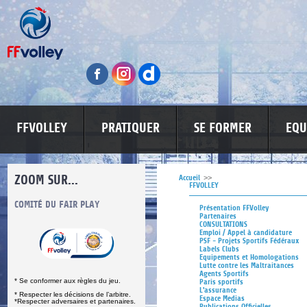
FFVOLLEY
PRATIQUER
SE FORMER
EQU
ZOOM SUR...
Accueil
>>
FFVOLLEY
S
COMITÉ DU FAIR PLAY
LUTTE CONTRE LES VIOLENCES
MA PETITE
Présentation FFVolley
Partenaires
CONSULTATIONS
Emploi / Appel à candidature
PSF - Projets Sportifs Fédéraux
Labels Clubs
Equipements et Homologations
Lutte contre les Maltraitances
Agents Sportifs
* Se conformer aux règles du jeu.
Paris sportifs
L'assurance
* Respecter les décisions de l’arbitre.
Espace Medias
*Respecter adversaires et partenaires.
Publications Officielles