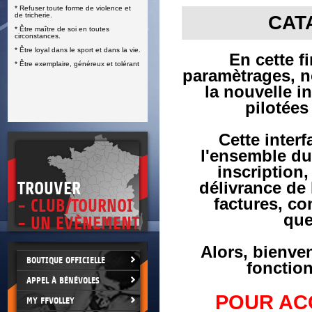
* Refuser toute forme de violence et
E
de tricherie.
CAT
* Être maître de soi en toutes
circonstances.
* Être loyal dans le sport et dans la vie.
En cette f
* Être exemplaire, généreux et tolérant
paramètrages, n
la nouvelle i
pilotée
Cette interf
l'ensemble du
inscription,
TROUVER
délivrance de
factures, co
- CLUB/TOURNOI
que
- UN EVÈNEMENT
Alors, bienven
BOUTIQUE OFFICIELLE
fonctio
APPEL À BÉNÉVOLES
POUR AC
MY FFVOLLEY