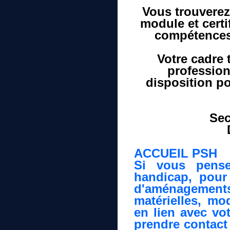
Vous trouvere
module et certif
compétences,
Votre cadre 
profession
disposition p
Sec
ACCUEIL PSH
Si vous pense
handicap, pour
d'aménagements
matérielles, mod
en lien avec vo
prendre contact