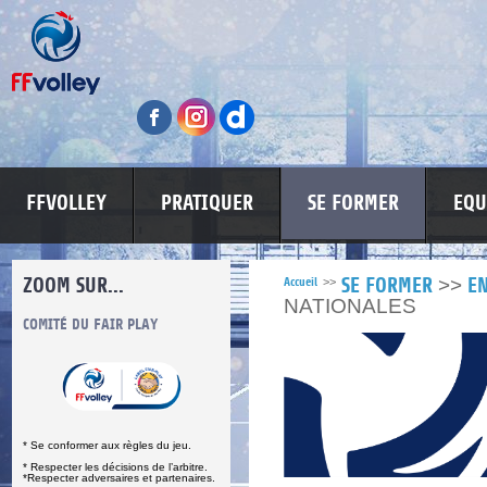
FFVOLLEY
PRATIQUER
SE FORMER
EQU
ZOOM SUR...
>>
Accueil
>>
SE FORMER
E
NATIONALES
S
COMITÉ DU FAIR PLAY
LUTTE CONTRE LES VIOLENCES
MA PETITE
* Se conformer aux règles du jeu.
* Respecter les décisions de l’arbitre.
*Respecter adversaires et partenaires.