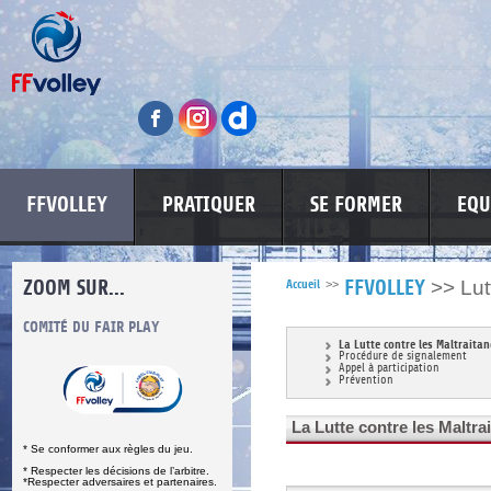
FFVOLLEY
PRATIQUER
SE FORMER
EQU
ZOOM SUR...
>>
Lut
Accueil
>>
FFVOLLEY
S
COMITÉ DU FAIR PLAY
LUTTE CONTRE LES VIOLENCES
MA PETITE
La Lutte contre les Maltraitan
Procédure de signalement
Appel à participation
Prévention
La Lutte contre les Maltra
* Se conformer aux règles du jeu.
* Respecter les décisions de l’arbitre.
*Respecter adversaires et partenaires.