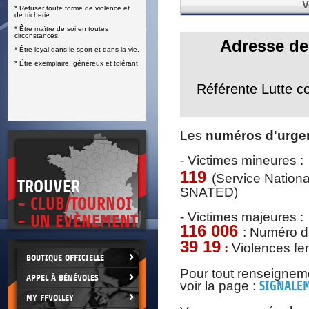
V
* Refuser toute forme de violence et
E
de tricherie.
* Être maître de soi en toutes
circonstances.
Adresse de
* Être loyal dans le sport et dans la vie.
* Être exemplaire, généreux et tolérant
Référente Lutte c
Les
numéros d'urge
- Victimes mineures :
119
(Service Nationa
TROUVER
SNATED)
- CLUB/TOURNOI
- Victimes majeures :
- UN EVÈNEMENT
116
006
: Numéro d
39 19
:
Violences fe
BOUTIQUE OFFICIELLE
Pour tout renseignem
APPEL À BÉNÉVOLES
voir la page :
SIGNALE
MY FFVOLLEY