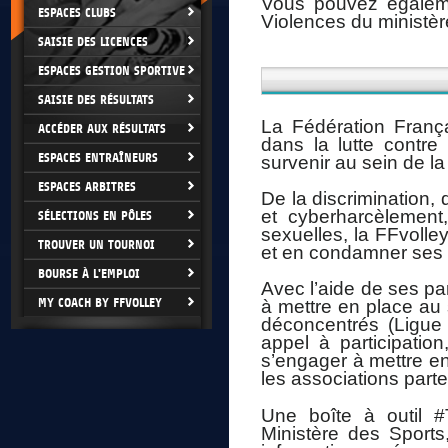
Vous pouvez égalemen
ESPACES CLUBS
Violences du ministèr
SAISIE DES LICENCES
ESPACES GESTION SPORTIVE
SAISIE DES RÉSULTATS
La Fédération França
ACCÉDER AUX RÉSULTATS
dans la lutte contre
ESPACES ENTRAÎNEURS
survenir au sein de la
ESPACES ARBITRES
De la discrimination, 
et cyberharcèlement
SÉLECTIONS EN PÔLES
sexuelles, la FFvolley
TROUVER UN TOURNOI
et en condamner ses 
BOURSE À L'EMPLOI
Avec l’aide de ses pa
MY COACH BY FFVOLLEY
à mettre en place au 
déconcentrés (Ligue 
appel à participation
s’engager à mettre en
les associations parte
Une boîte à outil #
Ministère des Sports