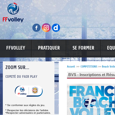
FFVOLLEY
PRATIQUER
SE FORMER
EQU
ZOOM SUR...
Accueil
>>
COMPETITIONS
>>
Beach Voll
BVS - Inscriptions et Résu
S
COMITÉ DU FAIR PLAY
LUTTE CONTRE LES VIOLENCES
MA PETITE
* Se conformer aux règles du jeu.
* Respecter les décisions de l’arbitre.
*Respecter adversaires et partenaires.