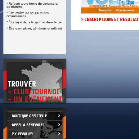
* Refuser toute forme de violence et
E
de tricherie.
* Être maître de soi en toutes
circonstances.
> INSCRIPTIONS ET RESULTAT
* Être loyal dans le sport et dans la vie.
* Être exemplaire, généreux et tolérant
TROUVER
- CLUB/TOURNOI
- UN EVÈNEMENT
BOUTIQUE OFFICIELLE
APPEL À BÉNÉVOLES
MY FFVOLLEY