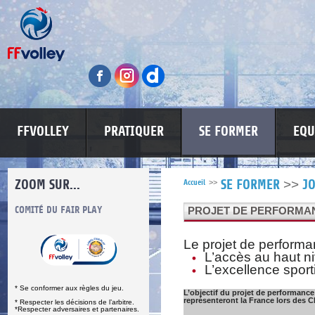
FFVOLLEY
PRATIQUER
SE FORMER
EQU
ZOOM SUR...
>>
Accueil
>>
SE FORMER
J
S
COMITÉ DU FAIR PLAY
LUTTE CONTRE LES VIOLENCES
MA PETITE
PROJET DE PERFORMANC
Le projet de performa
L’accès au haut ni
L’excellence sporti
* Se conformer aux règles du jeu.
L’objectif du projet de performance
représenteront la France lors des 
* Respecter les décisions de l’arbitre.
*Respecter adversaires et partenaires.