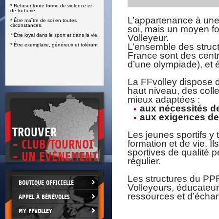
* Refuser toute forme de violence et
E
de tricherie.
L’appartenance à une 
* Être maître de soi en toutes
circonstances.
soi, mais un moyen fonc
* Être loyal dans le sport et dans la vie.
Volleyeur.
L’ensemble des structu
* Être exemplaire, généreux et tolérant
France sont des centr
d’une olympiade), et 
La FFvolley dispose d
haut niveau, des colle
mieux adaptées :
aux nécessités de
aux exigences de l
TROUVER
Les jeunes sportifs y 
- CLUB/TOURNOI
formation et de vie. Il
sportives de qualité p
- UN EVÈNEMENT
régulier.
Les structures du PPF
BOUTIQUE OFFICIELLE
Volleyeurs, éducateur
ressources et d’échan
APPEL À BÉNÉVOLES
MY FFVOLLEY