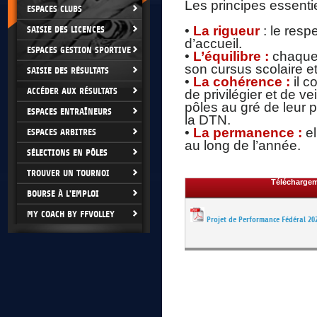
Les principes essenti
ESPACES CLUBS
•
La rigueur
: le res
SAISIE DES LICENCES
d’accueil.
ESPACES GESTION SPORTIVE
•
L’équilibre :
chaque s
son cursus scolaire e
SAISIE DES RÉSULTATS
•
La cohérence :
il c
ACCÉDER AUX RÉSULTATS
de privilégier et de ve
pôles au gré de leur p
ESPACES ENTRAÎNEURS
la DTN.
•
La permanence :
e
ESPACES ARBITRES
au long de l’année.
SÉLECTIONS EN PÔLES
TROUVER UN TOURNOI
Télécharge
BOURSE À L'EMPLOI
MY COACH BY FFVOLLEY
Projet de Performance Fédéral 20