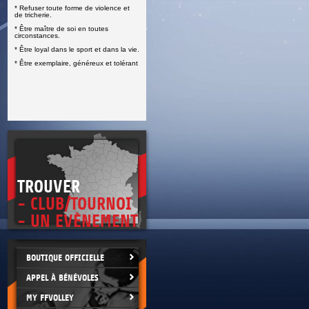
* Refuser toute forme de violence et
E
de tricherie.
* Être maître de soi en toutes
circonstances.
* Être loyal dans le sport et dans la vie.
* Être exemplaire, généreux et tolérant
TROUVER
- CLUB/TOURNOI
- UN EVÈNEMENT
BOUTIQUE OFFICIELLE
APPEL À BÉNÉVOLES
MY FFVOLLEY