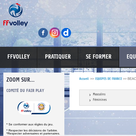
FFVOLLEY
PRATIQUER
SE FORMER
EQU
ZOOM SUR...
Accueil
>>
EQUIPES DE FRANCE
>>
BEAC
S
COMITÉ DU FAIR PLAY
LUTTE CONTRE LES VIOLENCES
MA PETITE
Masculins
Féminines
* Se conformer aux règles du jeu.
* Respecter les décisions de l’arbitre.
*Respecter adversaires et partenaires.