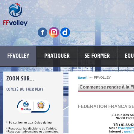
FFVOLLEY
PRATIQUER
SE FORMER
EQU
ZOOM SUR...
Accueil
>>
FFVOLLEY
Comment se rendre à la F
S
COMITÉ DU FAIR PLAY
LUTTE CONTRE LES VIOLENCES
MA PETITE
FEDERATION FRANCAISE
2-4 rue des Sa
94000 CRE
* Se conformer aux règles du jeu.
Tél : 01.58.42
Mail :
ffvolley@ff
* Respecter les décisions de l’arbitre.
Internet :
www.ff
*Respecter adversaires et partenaires.