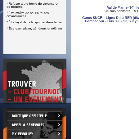
* Refuser toute forme de violence et
E
de tricherie.
Val de Marne (94) Il
40 905 habitants – A 1
* Être maître de soi en toutes
circonstances.
Gares SNCF – Ligne D du RER (dir.
Pompadour - Bus 393 (dir. Sucy B
* Être loyal dans le sport et dans la vie.
* Être exemplaire, généreux et tolérant
TROUVER
- CLUB/TOURNOI
- UN EVÈNEMENT
BOUTIQUE OFFICIELLE
APPEL À BÉNÉVOLES
MY FFVOLLEY