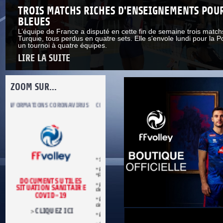
TROIS MATCHS RICHES D'ENSEIGNEMENTS POUR
BLEUES
L’équipe de France a disputé en cette fin de semaine trois match
Turquie, tous perdus en quatre sets. Elle s'envole lundi pour la 
un tournoi à quatre équipes.
LIRE LA SUITE
ZOOM SUR...
S
COMITÉ DU FAIR PLAY
LUTTE CONTRE LES VIOLENCES
MA PETITE
* Se conformer aux règles du jeu.
* Respecter les décisions de l’arbitre.
*Respecter adversaires et partenaires.
* Refuser toute forme de violence et
E
de tricherie.
* Être maître de soi en toutes
circonstances.
* Être loyal dans le sport et dans la vie.