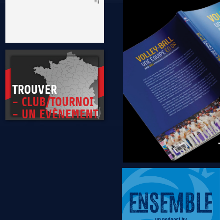
* Être exemplaire, généreux et tolérant
TROUVER
- CLUB/TOURNOI
- UN EVÈNEMENT