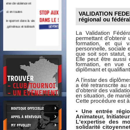
DOCU
et
SITUAT
VALIDATION FEDE
régional ou fédéra
>
 vie.
érant
La Validation Fédér
permettant d'obtenir 
formation, et qui 
personnelle, sociale e
que soit son statut,
Elle peut être auss
formation, en vue de
diplômant et qualifiant
TROUVER
A l’instar des diplôme
- CLUB/TOURNOI
a été retranscrite au 
d’obtenir des validati
- UN EVÈNEMENT
en situation, de manièr
Cette procédure est à
BOUTIQUE OFFICIELLE
•
Une entrée régio
Animateur, Initiate
APPEL À BÉNÉVOLES
L'expertise des mo
MY FFVOLLEY
solidarité citoyenne