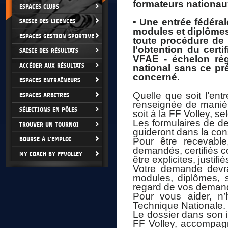
formateurs nationau
ESPACES CLUBS
• Une entrée fédéra
SAISIE DES LICENCES
modules et diplômes 
ESPACES GESTION SPORTIVE
toute procédure de 
l'obtention du cert
SAISIE DES RÉSULTATS
VFAE - échelon rég
ACCÉDER AUX RÉSULTATS
national sans ce pré
concerné.
ESPACES ENTRAÎNEURS
Quelle que soit l’ent
ESPACES ARBITRES
renseignée de manièr
SÉLECTIONS EN PÔLES
soit à la FF Volley, 
Les formulaires de d
TROUVER UN TOURNOI
guideront dans la con
BOURSE À L'EMPLOI
Pour être recevabl
demandés, certifiés c
MY COACH BY FFVOLLEY
être explicites, justif
Votre demande devra 
modules, diplômes, s
regard de vos deman
Pour vous aider, n’
Technique Nationale.
Le dossier dans son in
FF Volley, accompagn