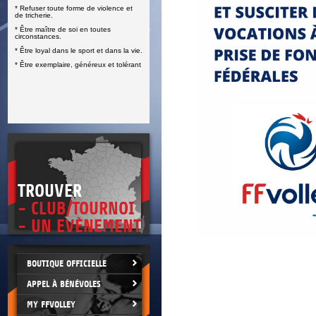
* Refuser toute forme de violence et
E
de tricherie.
* Être maître de soi en toutes
circonstances.
* Être loyal dans le sport et dans la vie.
* Être exemplaire, généreux et tolérant
TROUVER
- CLUB/TOURNOI
- UN EVÈNEMENT
BOUTIQUE OFFICIELLE
APPEL À BÉNÉVOLES
MY FFVOLLEY