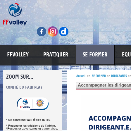
FFVOLLEY
PRATIQUER
SE FORMER
EQU
ZOOM SUR...
Accueil
>>
SE FORMER
>>
DIRIGEANTS
>
Accompagner les dirigean
S
COMITÉ DU FAIR PLAY
LUTTE CONTRE LES VIOLENCES
MA PETITE
* Se conformer aux règles du jeu.
* Respecter les décisions de l’arbitre.
*Respecter adversaires et partenaires.