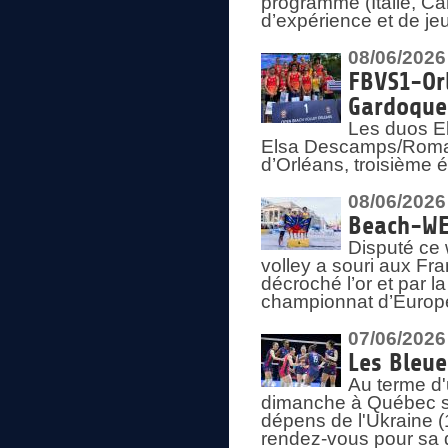
programme (Italie, Ca
d’expérience et de je
08/06/2026
FBVS1-Orl
Gardoque
Les duos E
Elsa Descamps/Roman
d’Orléans, troisième 
08/06/2026
Beach-WEV
Disputé ce 
volley a souri aux Fr
décroché l’or et par 
championnat d’Europ
07/06/2026
Les Bleue
Au terme d'
dimanche à Québec sa
dépens de l'Ukraine (
rendez-vous pour sa 