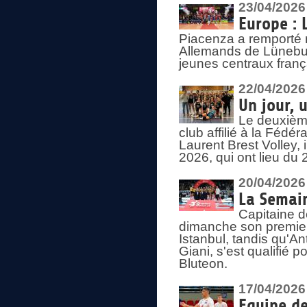
23/04/2026
Europe : 
Piacenza a remporté 
Allemands de Lüneburg
jeunes centraux franç
22/04/2026
Un jour, 
Le deuxième
club affilié à la Fédér
Laurent Brest Volley,
2026, qui ont lieu du 
20/04/2026
La Semain
Capitaine d
dimanche son premier
Istanbul, tandis qu'An
Giani, s'est qualifié
Bluteon.
17/04/2026
Equipe de