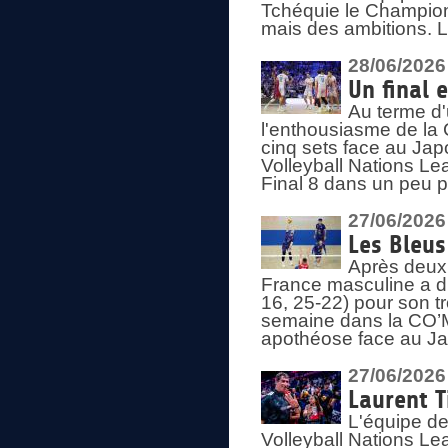
Tchéquie le Champion
mais des ambitions. L
28/06/2026
Un final 
Au terme d'
l'enthousiasme de la 
cinq sets face au Ja
Volleyball Nations Lea
Final 8 dans un peu 
27/06/2026
Les Bleus
Après deux v
France masculine a di
16, 25-22) pour son t
semaine dans la CO’Me
apothéose face au Jap
27/06/2026
Laurent T
L'équipe de
Volleyball Nations Le