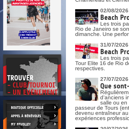
DOCUMENTS UTILES
SITUATION SANITAIRE
COVID-19
02/08/2026
Beach Pro
CLIQUEZ ICI
>
Les trois pa
Rio de Janeiro se sont
dimanche. Une perform
31/07/2026
Beach Pro
Les trois p
Tour Elite 16 de Rio d
respectives.
TROUVER
27/07/2026
- CLUB/TOURNOI
Que sont-
- UN EVÈNEMENT
Régulièreme
d’anciens i
salle ou en
passeur de Tours (ent
BOUTIQUE OFFICIELLE
devenu entraîneur au
APPEL À BÉNÉVOLES
expériences professio
MY FFVOLLEY
20/07/2026