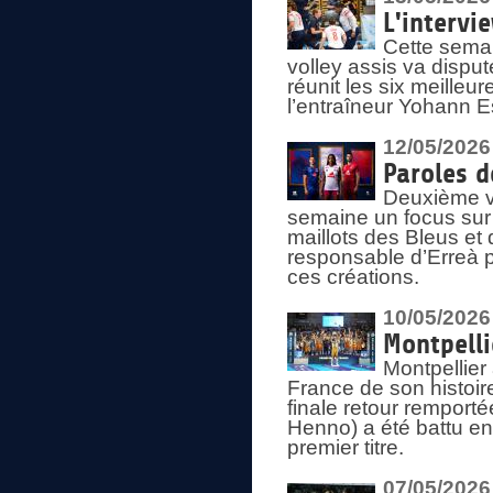
L'intervi
Cette semai
volley assis va disput
réunit les six meille
l’entraîneur Yohann Es
12/05/2026
Paroles d
Deuxième vo
semaine un focus sur 
maillots des Bleus e
responsable d’Erreà p
ces créations.
10/05/2026
Montpelli
Montpellier
France de son histoir
finale retour remporté
Henno) a été battu en
premier titre.
07/05/2026