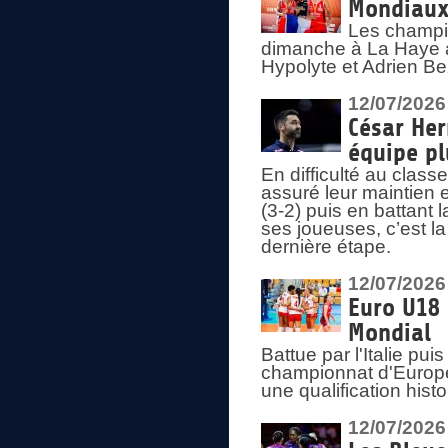
Mondiaux 
Les champi
dimanche à La Haye a
Hypolyte et Adrien Be
12/07/2026
César Her
équipe plu
En difficulté au clas
assuré leur maintien 
(3-2) puis en battant 
ses joueuses, c’est l
dernière étape.
12/07/2026
Euro U18 
Mondial
Battue par l'Italie pu
championnat d'Europe
une qualification his
12/07/2026