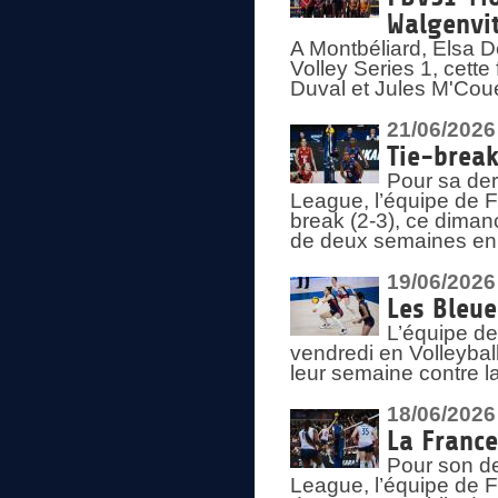
Walgenvit
A Montbéliard, Elsa 
Volley Series 1, cett
Duval et Jules M'Coue
21/06/2026
Tie-break
Pour sa der
League, l’équipe de Fr
break (2-3), ce diman
de deux semaines en
19/06/2026
Les Bleue
L’équipe de
vendredi en Volleybal
leur semaine contre 
18/06/2026
La France
Pour son d
League, l’équipe de Fr