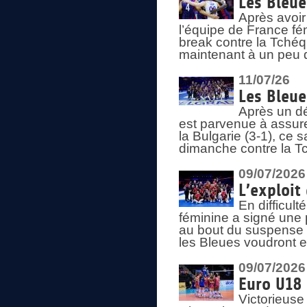
Les Bleue
Après avoir
l’équipe de France fém
break contre la Tchéq
maintenant à un peu d
11/07/26
Les Bleue
Après un dé
est parvenue à assure
la Bulgarie (3-1), ce
dimanche contre la T
09/07/2026
L’exploit
En difficul
féminine a signé une 
au bout du suspense (
les Bleues voudront e
09/07/2026
Euro U18 
Victorieuse