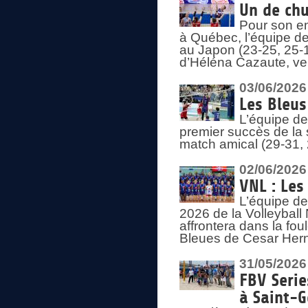
Un de chu
Pour son en
à Québec, l’équipe de
au Japon (23-25, 25-1
d’Héléna Cazaute, ven
03/06/2026
Les Bleus
L’équipe de
premier succès de la s
match amical (29-31, 
02/06/2026
VNL : Les
L’équipe de
2026 de la Volleyball
affrontera dans la fou
Bleues de Cesar Herna
31/05/2026
FBV Serie
à Saint-