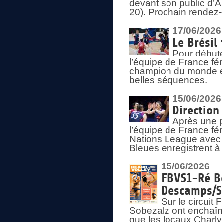
devant son public d’An
20). Prochain rendez-
17/06/2026
Le Brésil
Pour début
l’équipe de France fém
champion du monde en
belles séquences.
15/06/2026
Direction
Après une 
l’équipe de France f
Nations League avec d
Bleues enregistrent à 
15/06/2026
FBVS1-Ré Be
Descamps/S
Sur le circui
Sobezalz ont enchaîn
que les locaux Charl