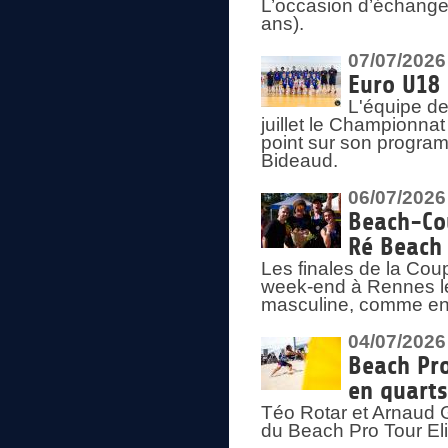
L’occasion d’échange
ans).
07/07/2026
Euro U18 
L'équipe de
juillet le Championnat
point sur son program
Bideaud.
06/07/2026
Beach-Cou
Ré Beach
Les finales de la Cou
week-end à Rennes le
masculine, comme en
04/07/2026
Beach Pro
en quarts
Téo Rotar et Arnaud G
du Beach Pro Tour El