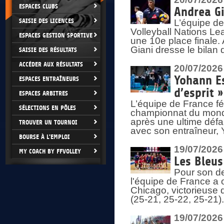
ESPACES CLUBS
Andrea Gi
SAISIE DES LICENCES
L’équipe de
Volleyball Nations Lea
ESPACES GESTION SPORTIVE
une 10e place finale.
Giani dresse le bilan
SAISIE DES RÉSULTATS
ACCÉDER AUX RÉSULTATS
20/07/2026
Yohann Es
ESPACES ENTRAÎNEURS
d’esprit »
ESPACES ARBITRES
L’équipe de France fé
SÉLECTIONS EN PÔLES
championnat du monde
après une ultime défai
TROUVER UN TOURNOI
avec son entraîneur,
BOURSE À L'EMPLOI
19/07/2026
MY COACH BY FFVOLLEY
Les Bleus
Pour son de
l'équipe de France a 
Chicago, victorieuse 
(25-21, 25-22, 25-21)
19/07/2026