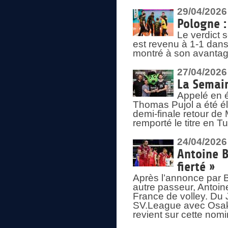
29/04/2026
Pologne : 
Le verdict 
est revenu à 1-1 dans 
montré à son avantage
27/04/2026
La Semain
Appelé en é
Thomas Pujol a été élu
demi-finale retour de
remporté le titre en 
24/04/2026
Antoine B
fierté »
Après l’annonce par Be
autre passeur, Antoine
France de volley. Du 
SV.League avec Osaka
revient sur cette nomi