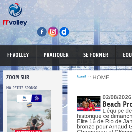
FFVOLLEY
PRATIQUER
SE FORMER
EQU
ZOOM SUR...
HOME
Accueil
>>
ES
MA PETITE SPONSO
INFORMATIONS CORONAVIRUS
02/08/2026
Beach Pro
L’équipe de
historique ce dimanc
Elite 16 de Rio de Ja
bronze pour Arnaud Ga
Chamereau et Clémence