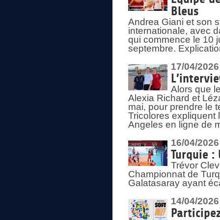
Bleus
Andrea Giani et son st
internationale, avec d
qui commence le 10 ju
septembre. Explicatio
17/04/2026
L’intervi
Alors que le
Alexia Richard et Léz
mai, pour prendre le
Tricolores expliquen
Angeles en ligne de m
16/04/2026
Turquie :
Trévor Clev
Championnat de Turqui
Galatasaray ayant éca
14/04/2026
Participe