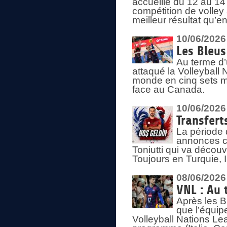
accueille du 12 au 14 
compétition de volley 
meilleur résultat qu’
10/06/2026
Les Bleus
Au terme d’
attaqué la Volleyball
monde en cinq sets me
face au Canada.
10/06/2026
Transfert
La période 
annonces ce
Toniutti qui va découv
Toujours en Turquie, 
08/06/2026
VNL : Au 
Après les 
que l’équip
Volleyball Nations L