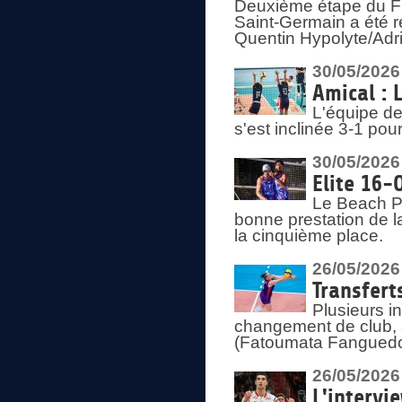
Deuxième étape du F
Saint-Germain a été r
Quentin Hypolyte/Adr
30/05/2026
Amical : 
L'équipe de
s'est inclinée 3-1 po
30/05/2026
Elite 16-
Le Beach Pr
bonne prestation de l
la cinquième place.
26/05/2026
Transfert
Plusieurs i
changement de club, a
(Fatoumata Fanguedo
26/05/2026
L'intervi