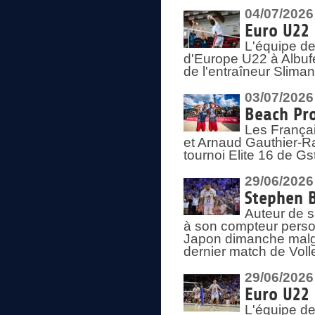
04/07/2026
Euro U22 
L'équipe d
d'Europe U22 à Albufei
de l'entraîneur Slima
03/07/2026
Beach Pro
Les Françai
et Arnaud Gauthier-Rat
tournoi Elite 16 de Gs
29/06/2026
Stephen B
Auteur de s
à son compteur person
Japon dimanche malgré
dernier match de Voll
29/06/2026
Euro U22 
L'équipe de