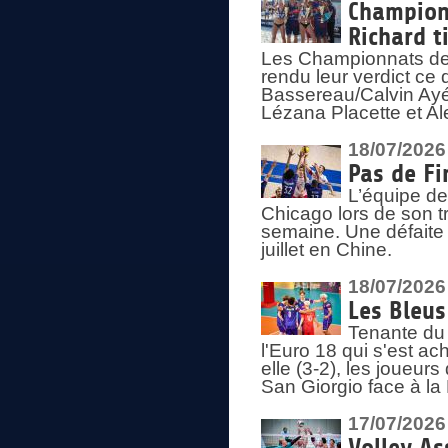
Championn
Richard t
Les Championnats de 
rendu leur verdict ce
Bassereau/Calvin Ayé 
Lézana Placette et Ale
18/07/2026
Pas de Fi
L’équipe de
Chicago lors de son t
semaine. Une défaite q
juillet en Chine.
18/07/2026
Les Bleus
Tenante du 
l'Euro 18 qui s'est ach
elle (3-2), les joueur
San Giorgio face à la
17/07/2026