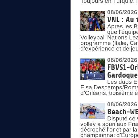
Toujours en Turquie, 
08/06/2026
VNL : Au 
Après les 
que l’équip
Volleyball Nations L
programme (Italie, Ca
d’expérience et de je
08/06/2026
FBVS1-Orl
Gardoque
Les duos E
Elsa Descamps/Roman
d’Orléans, troisième 
08/06/2026
Beach-WEV
Disputé ce 
volley a souri aux Fr
décroché l’or et par 
championnat d’Europ