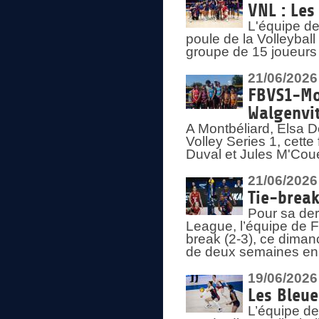
VNL : Les
L'équipe d
poule de la Volleyba
groupe de 15 joueurs 
21/06/2026
FBVS1-Mo
Walgenvit
A Montbéliard, Elsa 
Volley Series 1, cett
Duval et Jules M'Coue
21/06/2026
Tie-break
Pour sa der
League, l’équipe de Fr
break (2-3), ce diman
de deux semaines en
19/06/2026
Les Bleue
L’équipe de