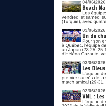
04/06/2026
Beach Nat
Les équipe
vendredi et samedi su
(Turquie), avec quatr
03/06/2026
Un de chu
Pour son en
à Québec, l’équipe de
au Japon (23-25, 25-1
d’Héléna Cazaute, ven
03/06/2026
Les Bleus
L’équipe de
premier succès de la s
match amical (29-31, 
02/06/2026
VNL : Les
L’équipe de
2026 de la Volleyball