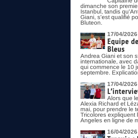
Capitaine d
dimanche son premier
Istanbul, tandis qu'An
Giani, s'est qualifié
Bluteon.
17/04/2026
Equipe de
Bleus
Andrea Giani et son st
internationale, avec d
qui commence le 10 ju
septembre. Explicatio
17/04/2026
L’intervi
Alors que le
Alexia Richard et Léz
mai, pour prendre le
Tricolores expliquen
Angeles en ligne de m
16/04/2026