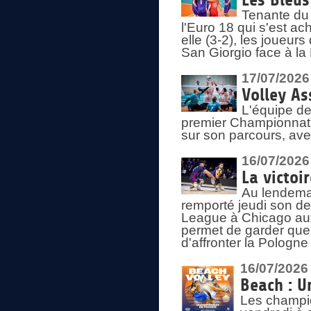
Les Bleus
Tenante du 
l'Euro 18 qui s'est ach
elle (3-2), les joueur
San Giorgio face à la
17/07/2026
Volley As
L'équipe de
premier Championnat 
sur son parcours, ave
16/07/2026
La victoir
Au lendemai
remporté jeudi son d
League à Chicago aux 
permet de garder quel
d'affronter la Pologn
16/07/2026
Beach : U
Les champio