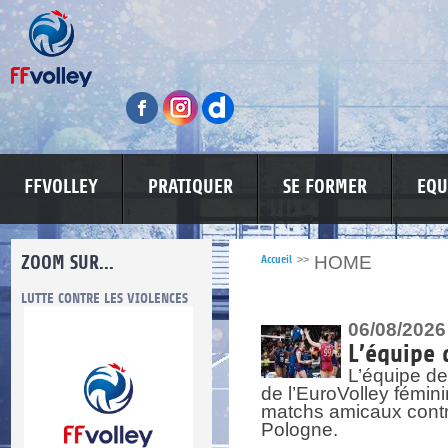
FFVOLLEY
PRATIQUER
SE FORMER
EQU
ZOOM SUR...
HOME
Accueil
>>
LUTTE CONTRE LES VIOLENCES
MA PETITE SPONSO
INFORMATI
06/08/2026
L’équipe 
L’équipe de
de l’EuroVolley fémin
matchs amicaux contre 
Pologne.
re.
res.