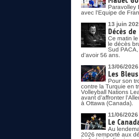
Madec GUÉ
Paravolley 
avec l'Equipe de Fra
13 juin 20
Décès de 
Ce matin le
le décès br
Sud PACA, 
d’avoir 56 ans.
13/06/2026
Les Bleus
Pour son tr
contre la Turquie en t
Volleyball Nations Le
avant d’affronter l’A
à Ottawa (Canada).
11/06/2026
Le Canada
Au lendemai
2026 remporté aux dép