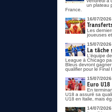
vendredi à 
un plateau 
France.
16/07/2026
Transfert
Les dernier
joueuses et
15/07/2026
La tâche 
L’équipe de
League à Chicago par 
Bleus devront gagner 
qualifier pour le Fina
15/07/2026
Euro U18 
En terminan
U18 a assuré sa quali
U18 en Italie, mais é
14/07/2026