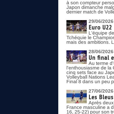
à son compteur person
Japon dimanche malgré
dernier match de Voll
29/06/2026
Euro U22 
L'équipe de
Tchéquie le Champion
mais des ambitions. L
28/06/2026
Un final 
Au terme d'
l'enthousiasme de la 
cinq sets face au Ja
Volleyball Nations Lea
Final 8 dans un peu 
27/06/2026
Les Bleus
Après deux v
France masculine a di
16, 25-22) pour son t