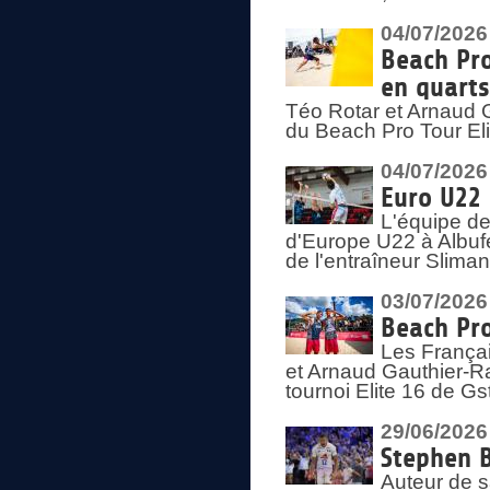
04/07/2026
Beach Pro
en quarts
Téo Rotar et Arnaud G
du Beach Pro Tour El
04/07/2026
Euro U22 
L'équipe d
d'Europe U22 à Albufei
de l'entraîneur Slima
03/07/2026
Beach Pro
Les Françai
et Arnaud Gauthier-Rat
tournoi Elite 16 de Gs
29/06/2026
Stephen B
Auteur de s