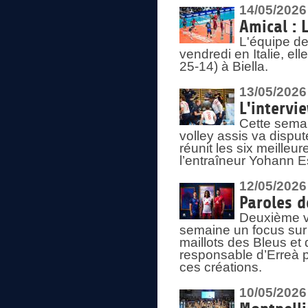
14/05/2026
Amical : 
L'équipe de
vendredi en Italie, ell
25-14) à Biella.
13/05/2026
L'intervi
Cette semai
volley assis va disput
réunit les six meille
l’entraîneur Yohann Es
12/05/2026
Paroles d
Deuxième vo
semaine un focus sur 
maillots des Bleus e
responsable d’Erreà p
ces créations.
10/05/2026