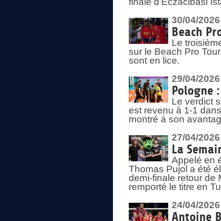
finale d'Eczacibasi Is
30/04/2026
Beach Pro
Le troisième
sur le Beach Pro Tour.
sont en lice.
29/04/2026
Pologne : 
Le verdict 
est revenu à 1-1 dans 
montré à son avantage
27/04/2026
La Semain
Appelé en é
Thomas Pujol a été élu
demi-finale retour de
remporté le titre en 
24/04/2026
Antoine B