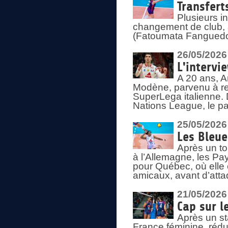
Transfert
Plusieurs i
changement de club, a
(Fatoumata Fanguedo
26/05/2026
L'intervi
A 20 ans, A
Modène, parvenu à re
SuperLega italienne. 
Nations League, le pas
25/05/2026
Les Bleu
Après un to
à l’Allemagne, les Pay
pour Québec, où elle
amicaux, avant d’atta
21/05/2026
Cap sur l
Après un st
France féminine, rédu