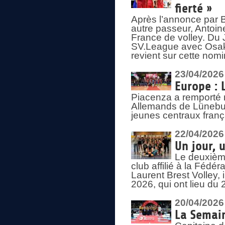
fierté »
Après l’annonce par Be
autre passeur, Antoine
France de volley. Du 
SV.League avec Osaka
revient sur cette nomi
23/04/2026
Europe : 
Piacenza a remporté 
Allemands de Lüneburg
jeunes centraux franç
22/04/2026
Un jour, 
Le deuxième
club affilié à la Fédér
Laurent Brest Volley,
2026, qui ont lieu du 
20/04/2026
La Semain