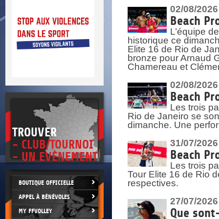
DOCU
et
02/08/2026
SITUAT
Beach Pro
L’équipe de
>
 vie.
historique ce dimanc
érant
Elite 16 de Rio de Ja
bronze pour Arnaud Ga
Chamereau et Clémence
02/08/2026
Beach Pro
Les trois pa
Rio de Janeiro se sont
dimanche. Une perform
TROUVER
- CLUB/TOURNOI
31/07/2026
Beach Pro
- UN EVÈNEMENT
Les trois p
Tour Elite 16 de Rio d
respectives.
BOUTIQUE OFFICIELLE
APPEL À BÉNÉVOLES
27/07/2026
Que sont-
MY FFVOLLEY