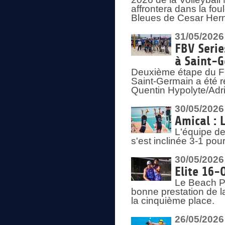
affrontera dans la fou
Bleues de Cesar Herna
31/05/2026
FBV Serie
à Saint-
Deuxième étape du F
Saint-Germain a été r
Quentin Hypolyte/Adr
30/05/2026
Amical : 
L'équipe de
s'est inclinée 3-1 po
30/05/2026
Elite 16-
Le Beach Pr
bonne prestation de l
la cinquième place.
26/05/2026