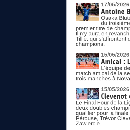
17/05/2026
Antoine B
Osaka Blut
du troisièm
premier titre de champ
Il n’y aura en revanc
Tillie, qui s’affronte
champions.
15/05/2026
Amical : 
L'équipe de
match amical de la sem
trois manches à Nova
15/05/2026
Clevenot 
Le Final Four de la 
deux doubles champio
qualifier pour la final
Pérouse, Trévor Cleve
Zawiercie.