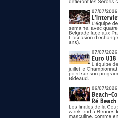
défieront les Serbes c
07/07/2026
L’intervi
L’équipe de
semaine, avec quatre
Belgrade face aux Pays
L’occasion d’échange
ans).
07/07/2026
Euro U18 
L'équipe de
juillet le Championnat
point sur son program
Bideaud.
06/07/2026
Beach-Cou
Ré Beach
Les finales de la Cou
week-end à Rennes le
masculine, comme en