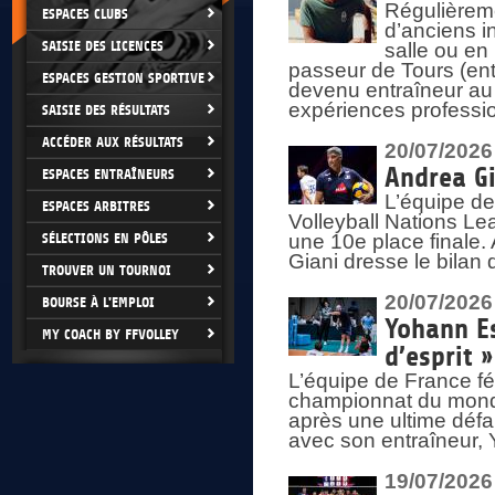
Régulièreme
ESPACES CLUBS
d’anciens i
SAISIE DES LICENCES
salle ou en
passeur de Tours (ent
ESPACES GESTION SPORTIVE
devenu entraîneur au
expériences professio
SAISIE DES RÉSULTATS
ACCÉDER AUX RÉSULTATS
20/07/2026
Andrea Gi
ESPACES ENTRAÎNEURS
L’équipe de
ESPACES ARBITRES
Volleyball Nations Lea
SÉLECTIONS EN PÔLES
une 10e place finale.
Giani dresse le bilan
TROUVER UN TOURNOI
20/07/2026
BOURSE À L'EMPLOI
Yohann Es
MY COACH BY FFVOLLEY
d’esprit »
L’équipe de France fé
championnat du monde
après une ultime défai
avec son entraîneur,
19/07/2026