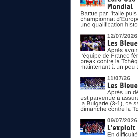
Mondial
Battue par l'Italie pu
championnat d'Europe
une qualification his
12/07/2026
Les Bleue
Après avoir
l’équipe de France fém
break contre la Tchéq
maintenant à un peu d
11/07/26
Les Bleue
Après un dé
est parvenue à assure
la Bulgarie (3-1), ce
dimanche contre la T
09/07/2026
L’exploit
En difficul