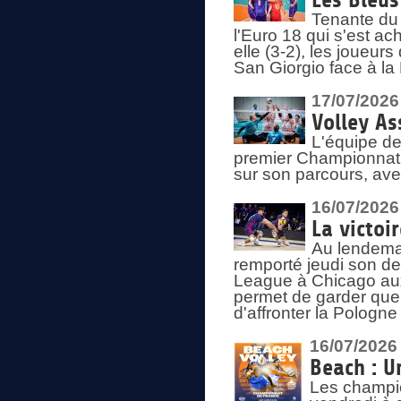
Les Bleus
Tenante du 
l'Euro 18 qui s'est ach
elle (3-2), les joueur
San Giorgio face à la
17/07/2026
Volley As
L'équipe de
premier Championnat 
sur son parcours, ave
16/07/2026
La victoir
Au lendemai
remporté jeudi son d
League à Chicago aux 
permet de garder quel
d'affronter la Pologn
16/07/2026
Beach : U
Les champio