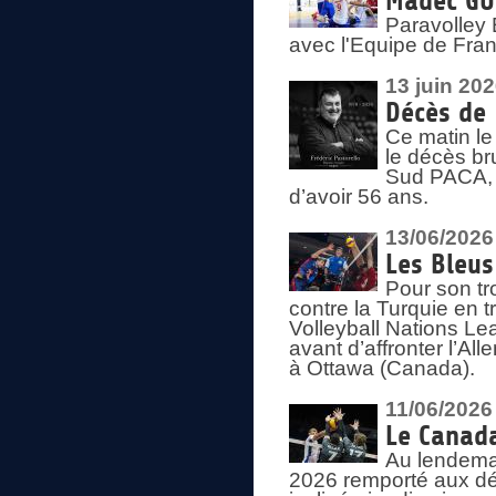
Madec GUÉ
Paravolley 
avec l'Equipe de Fra
13 juin 20
Décès de 
Ce matin le
le décès br
Sud PACA, 
d’avoir 56 ans.
13/06/2026
Les Bleus
Pour son tr
contre la Turquie en t
Volleyball Nations Le
avant d’affronter l’A
à Ottawa (Canada).
11/06/2026
Le Canada
Au lendemai
2026 remporté aux dép