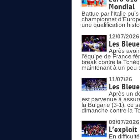
Mondial
Battue par l'Italie pu
championnat d'Europe
une qualification his
12/07/2026
Les Bleue
Après avoir
l’équipe de France fém
break contre la Tchéq
maintenant à un peu d
11/07/26
Les Bleue
Après un dé
est parvenue à assure
la Bulgarie (3-1), ce
dimanche contre la T
09/07/2026
L’exploit
En difficul