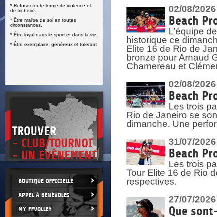
DOCU
et
02/08/2026
SITUAT
Beach Pro
L’équipe de
>
 vie.
historique ce dimanc
érant
Elite 16 de Rio de Ja
bronze pour Arnaud Ga
Chamereau et Clémence
02/08/2026
Beach Pro
Les trois pa
Rio de Janeiro se sont
dimanche. Une perform
TROUVER
- CLUB/TOURNOI
31/07/2026
Beach Pro
- UN EVÈNEMENT
Les trois p
Tour Elite 16 de Rio d
respectives.
BOUTIQUE OFFICIELLE
APPEL À BÉNÉVOLES
27/07/2026
Que sont-
MY FFVOLLEY