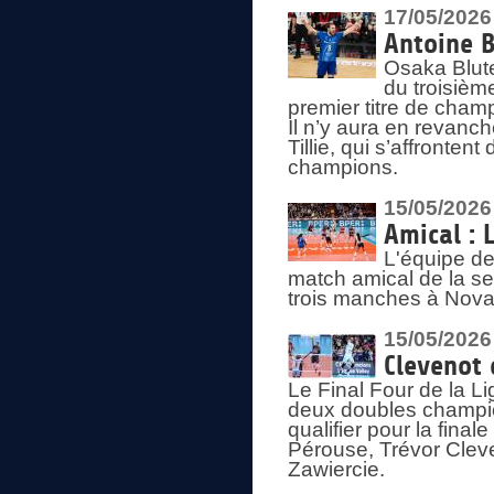
17/05/2026
Antoine B
Osaka Blut
du troisièm
premier titre de champ
Il n’y aura en revanc
Tillie, qui s’affronte
champions.
15/05/2026
Amical : 
L'équipe de
match amical de la sem
trois manches à Nova
15/05/2026
Clevenot 
Le Final Four de la 
deux doubles champio
qualifier pour la final
Pérouse, Trévor Cleve
Zawiercie.