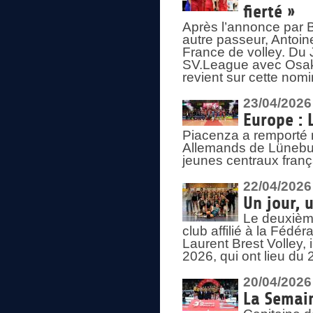
fierté »
Après l’annonce par Be
autre passeur, Antoine
France de volley. Du 
SV.League avec Osaka
revient sur cette nomi
23/04/2026
Europe : 
Piacenza a remporté 
Allemands de Lüneburg
jeunes centraux franç
22/04/2026
Un jour, 
Le deuxième
club affilié à la Fédér
Laurent Brest Volley,
2026, qui ont lieu du 
20/04/2026
La Semain