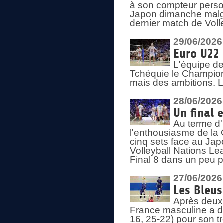
à son compteur person
Japon dimanche malgré
dernier match de Voll
29/06/2026
Euro U22 
L'équipe de
Tchéquie le Champion
mais des ambitions. L
28/06/2026
Un final 
Au terme d'
l'enthousiasme de la 
cinq sets face au Ja
Volleyball Nations Lea
Final 8 dans un peu 
27/06/2026
Les Bleus
Après deux v
France masculine a di
16, 25-22) pour son t