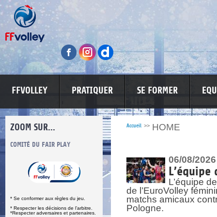
FFVOLLEY
PRATIQUER
SE FORMER
EQU
ZOOM SUR...
HOME
Accueil
>>
LUTTE CONTRE LES VIOLENCES
MA PETITE SPONSO
INFORMATI
06/08/2026
L’équipe 
L’équipe de
de l’EuroVolley fémin
matchs amicaux contre 
Pologne.
re.
res.