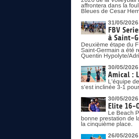
affrontera dans la fou
Bleues de Cesar Herna
31/05/2026
FBV Serie
à Saint-
Deuxième étape du F
Saint-Germain a été r
Quentin Hypolyte/Adr
30/05/2026
Amical : 
L'équipe de
s'est inclinée 3-1 po
30/05/2026
Elite 16-
Le Beach Pr
bonne prestation de l
la cinquième place.
26/05/2026