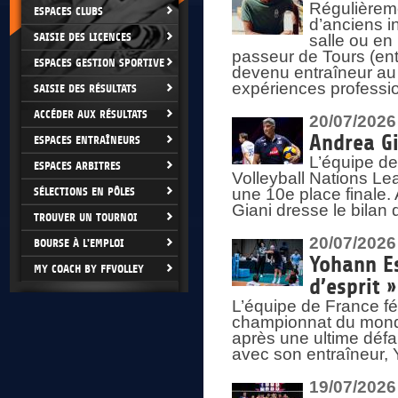
Régulièreme
ESPACES CLUBS
d’anciens i
SAISIE DES LICENCES
salle ou en
passeur de Tours (ent
ESPACES GESTION SPORTIVE
devenu entraîneur au
expériences professio
SAISIE DES RÉSULTATS
ACCÉDER AUX RÉSULTATS
20/07/2026
Andrea Gi
ESPACES ENTRAÎNEURS
L’équipe de
ESPACES ARBITRES
Volleyball Nations Lea
SÉLECTIONS EN PÔLES
une 10e place finale.
Giani dresse le bilan
TROUVER UN TOURNOI
20/07/2026
BOURSE À L'EMPLOI
Yohann Es
MY COACH BY FFVOLLEY
d’esprit »
L’équipe de France fé
championnat du monde
après une ultime défai
avec son entraîneur,
19/07/2026