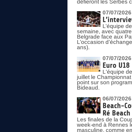
défieront les Serbes c
07/07/2026
L’intervi
L’équipe de
semaine, avec quatre
Belgrade face aux Pays
L’occasion d’échange
ans).
07/07/2026
Euro U18 
L'équipe de
juillet le Championnat
point sur son program
Bideaud.
06/07/2026
Beach-Cou
Ré Beach
Les finales de la Cou
week-end à Rennes le
masculine, comme en