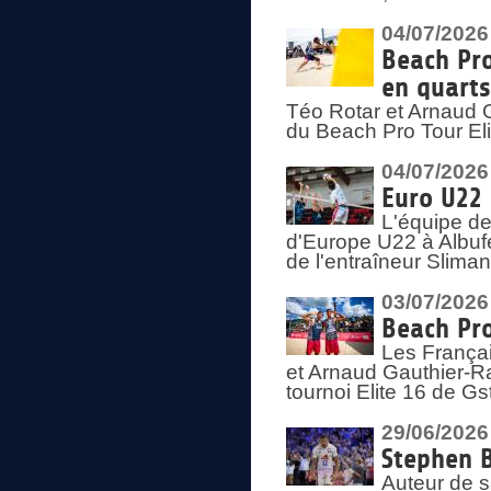
04/07/2026
Beach Pro
en quarts
Téo Rotar et Arnaud G
du Beach Pro Tour El
04/07/2026
Euro U22 
L'équipe d
d'Europe U22 à Albufei
de l'entraîneur Slima
03/07/2026
Beach Pro
Les Françai
et Arnaud Gauthier-Rat
tournoi Elite 16 de Gs
29/06/2026
Stephen B
Auteur de s