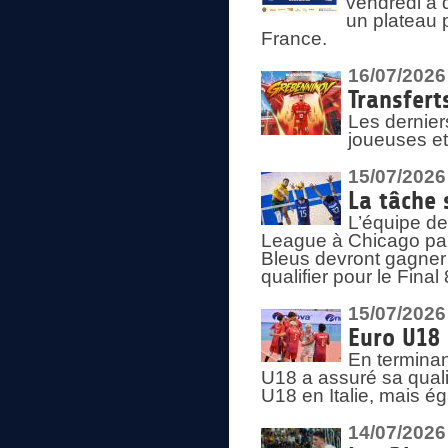
vendredi à 
un plateau 
France.
16/07/2026
Transfert
Les dernier
joueuses et
15/07/2026
La tâche 
L’équipe de
League à Chicago par 
Bleus devront gagner 
qualifier pour le Fina
15/07/2026
Euro U18 
En terminan
U18 a assuré sa quali
U18 en Italie, mais é
14/07/2026