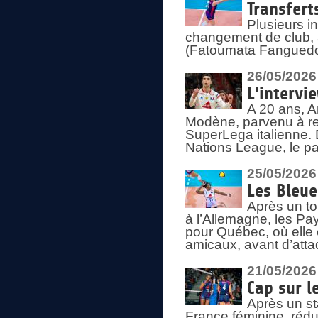
Transfert
Plusieurs i
changement de club, a
(Fatoumata Fanguedo
26/05/2026
L'intervi
A 20 ans, A
Modène, parvenu à re
SuperLega italienne. 
Nations League, le pas
25/05/2026
Les Bleu
Après un to
à l’Allemagne, les Pay
pour Québec, où elle
amicaux, avant d’atta
21/05/2026
Cap sur l
Après un st
France féminine, rédu