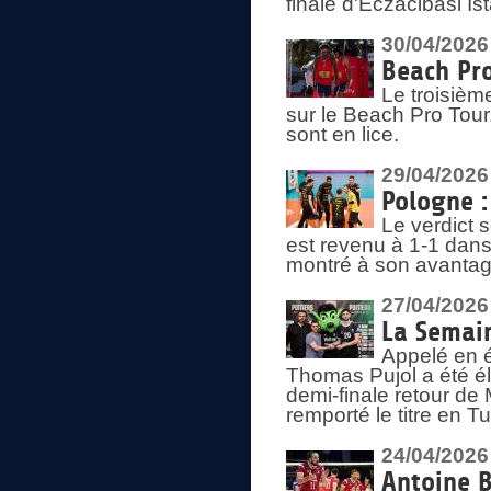
finale d'Eczacibasi Is
30/04/2026
Beach Pro
Le troisième
sur le Beach Pro Tour.
sont en lice.
29/04/2026
Pologne : 
Le verdict 
est revenu à 1-1 dans 
montré à son avantage
27/04/2026
La Semain
Appelé en é
Thomas Pujol a été élu
demi-finale retour de
remporté le titre en 
24/04/2026
Antoine B