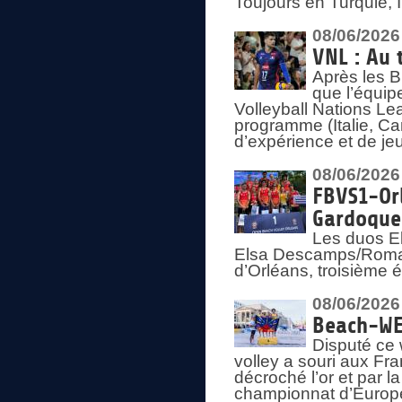
Toujours en Turquie, 
08/06/2026
VNL : Au 
Après les 
que l’équip
Volleyball Nations L
programme (Italie, Ca
d’expérience et de je
08/06/2026
FBVS1-Orl
Gardoque
Les duos E
Elsa Descamps/Roman
d’Orléans, troisième 
08/06/2026
Beach-WEV
Disputé ce 
volley a souri aux Fr
décroché l’or et par 
championnat d’Europ