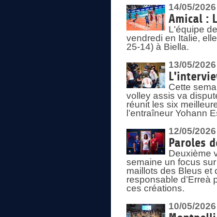
14/05/2026
Amical : 
L'équipe de
vendredi en Italie, ell
25-14) à Biella.
13/05/2026
L'intervi
Cette semai
volley assis va disput
réunit les six meille
l’entraîneur Yohann Es
12/05/2026
Paroles d
Deuxième vo
semaine un focus sur 
maillots des Bleus e
responsable d’Erreà p
ces créations.
10/05/2026