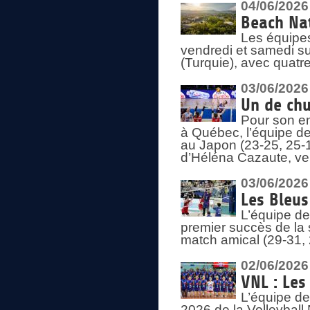
04/06/2026
Beach Nat
Les équipe
vendredi et samedi su
(Turquie), avec quatr
03/06/2026
Un de chu
Pour son en
à Québec, l’équipe de
au Japon (23-25, 25-1
d’Héléna Cazaute, ven
03/06/2026
Les Bleus
L’équipe de
premier succès de la s
match amical (29-31, 
02/06/2026
VNL : Les
L’équipe de
2026 de la Volleyball