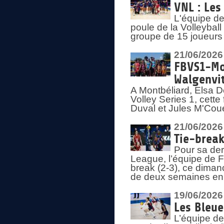
VNL : Les
L'équipe d
poule de la Volleyba
groupe de 15 joueurs 
21/06/2026
FBVS1-Mo
Walgenvit
A Montbéliard, Elsa 
Volley Series 1, cett
Duval et Jules M'Coue
21/06/2026
Tie-break
Pour sa der
League, l’équipe de Fr
break (2-3), ce diman
de deux semaines en
19/06/2026
Les Bleue
L’équipe de