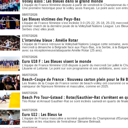
Volley assis : Les Bleues dans le grand monde
L'équipe de France féminine dispute à partir de vendredi le Championnat du
Une première historique pour le volley assis français. Le point avec son ent
08/07/2026
Les Bleues victimes des Pays-Bas
L’équipe de France féminine s’est inclinée 3-0 (25-22, 25-18, 25-23) mercr
premier match de la dernière poule de la Volleyball Nations League. Les Bleues,
Serbes chez elles jeudi.
07/07/2026
L’interview bleue : Amélie Rotar
L’équipe de France retrouve la Volleyball Nations League cette semaine, ave
mercredi à dimanche à Belgrade face aux Pays-Bas, à la Serbie, à la Bulgari
avec sa réceptionneuse/attaquante Amélie Rotar (25 ans).
07/07/2026
Euro U18 F : Les Bleues visent le monde
L'équipe de France féminine U18 dispute à partir du mercredi 1er juillet le 
Lituanie et Lettonie. Le point sur son programme et ses ambitions, avec son 
06/07/2026
Beach-Coupe de France : Nouveau carton plein pour le Ré 
Les finales de la Coupe de France senior de beach-volley ont couronné ce
vainqueur de l'épreuve féminine et masculine, comme en 2025.
04/07/2026
Beach Pro Tour-Gstaad : Rotar/Gauthier-Rat s'arrêtent en q
Téo Rotar et Arnaud Gauthier-Rat se sont inclinés samedi en quarts de final
04/07/2026
Euro U22 : Les Bleus 4e
L'équipe de France masculine a terminé quatrième du Championnat d'Europe U
résultats et les réactions de l'entraîneur Slimane Belmadi.