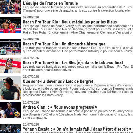
DOCUMENTS UTILES
L’équipe de France en Turquie
SITUATION SANITAIR
L’équipe de France féminine poursuit cette semaine sa préparation de l’EuroV
COVID-19
(Turquie) pour une série de matchs amicaux contre la sélection locale, elle m
02/08/2026
CLIQUEZ ICI
>
Beach Pro Tour-Rio : Deux médailles pour les Bleus
L’équipe de France de beach-volley a réussi une performance historique ce 
Beach Pro Tour Elite 16 de Rio de Janeiro, l’argent pour Rémi Bassereau et 
Rat et Téo Rotar. Et côté féminin, Aline Chamereau et Clémence Vieira ont pri
02/08/2026
Beach Pro Tour-Rio : Un dimanche historique
Les trois paires françaises en lice sur le Beach Pro Tour Elite 16 de Rio de J
qui se disputent dimanche. Une performance historique pour le beach-volley t
31/07/2026
Beach Pro Tour-Rio : Les Bleu(e)s dans le tableau final
Les trois paires françaises engagées cette semaine sur le Beach Pro Tour Eli
sortir de leurs poules respectives.
27/07/2026
Que sont-ils devenus ? Loïc de Kergret
Régulièrement, nous revenons sur le parcours et l’après-carrière d’anciens i
tricolores, en salle ou en beach. Focus aujourd’hui sur Loïc de Kergret, anc
l’équipe de France (249 sélections), devenu entraîneur au Ré Beach Club, n
professionnelles hors volley.
20/07/2026
Andrea Giani : « Nous avons progressé »
L’équipe de France masculine a achevé la phase de poules de la Volleyball 
à la Bulgarie (3-0) et une 10e place finale. Au moment de quitter Chicago, le 
cette campagne.
20/07/2026
Yohann Escala : « On n’a jamais failli dans l’état d’esprit »