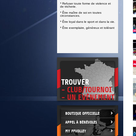
DOCUMENTS UTILES
* Refuser toute forme de violence et
SITUATION SANITAIRE
de tricherie.
COVID-19
* Être maître de soi en toutes
circonstances.
CLIQUEZ ICI
>
* Être loyal dans le sport et dans la vie.
* Être exemplaire, généreux et tolérant
TROUVER
- CLUB/TOURNOI
- UN EVÈNEMENT
BOUTIQUE OFFICIELLE
APPEL À BÉNÉVOLES
MY FFVOLLEY