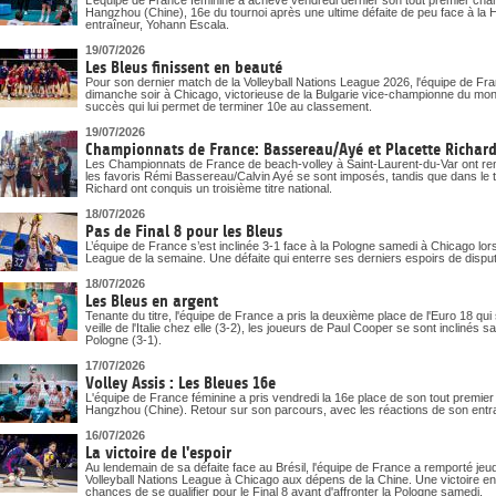
L’équipe de France féminine a achevé vendredi dernier son tout premier ch
Hangzhou (Chine), 16e du tournoi après une ultime défaite de peu face à la Ho
entraîneur, Yohann Escala.
19/07/2026
Les Bleus finissent en beauté
Pour son dernier match de la Volleyball Nations League 2026, l'équipe de Fra
dimanche soir à Chicago, victorieuse de la Bulgarie vice-championne du mon
succès qui lui permet de terminer 10e au classement.
19/07/2026
Championnats de France: Bassereau/Ayé et Placette Richard 
Les Championnats de France de beach-volley à Saint-Laurent-du-Var ont ren
les favoris Rémi Bassereau/Calvin Ayé se sont imposés, tandis que dans le t
Richard ont conquis un troisième titre national.
18/07/2026
Pas de Final 8 pour les Bleus
L’équipe de France s’est inclinée 3-1 face à la Pologne samedi à Chicago lor
League de la semaine. Une défaite qui enterre ses derniers espoirs de disputer 
18/07/2026
Les Bleus en argent
Tenante du titre, l'équipe de France a pris la deuxième place de l'Euro 18 qui
veille de l'Italie chez elle (3-2), les joueurs de Paul Cooper se sont inclinés 
Pologne (3-1).
17/07/2026
Volley Assis : Les Bleues 16e
L'équipe de France féminine a pris vendredi la 16e place de son tout premi
Hangzhou (Chine). Retour sur son parcours, avec les réactions de son entr
16/07/2026
La victoire de l'espoir
Au lendemain de sa défaite face au Brésil, l'équipe de France a remporté j
Volleyball Nations League à Chicago aux dépens de la Chine. Une victoire en 
chances de se qualifier pour le Final 8 avant d'affronter la Pologne samedi.