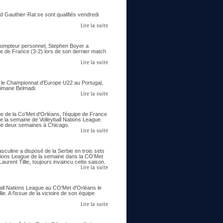
ud Gauthier-Rat se sont qualifiés vendredi
Lire la suite
 compteur personnel, Stephen Boyer a
pe de France (3-2) lors de son dernier match
Lire la suite
ie le Championnat d'Europe U22 au Portugal,
limane Belmadi.
Lire la suite
me de la Co'Met d'Orléans, l'équipe de France
e la semaine de Volleyball Nations League.
us de deux semaines à Chicago.
Lire la suite
asculine a disposé de la Serbie en trois sets
ations League de la semaine dans la CO’Met
urent Tillie, toujours invaincu cette saison.
Lire la suite
all Nations League au CO'Met d'Orléans le
ie. A l'issue de la victoire de son équipe
Lire la suite