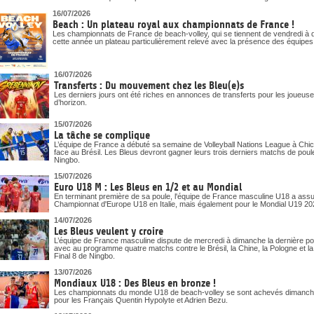
16/07/2026
Beach : Un plateau royal aux championnats de France !
Les championnats de France de beach-volley, qui se tiennent de vendredi à d
cette année un plateau particulièrement relevé avec la présence des équipe
16/07/2026
Transferts : Du mouvement chez les Bleu(e)s
Les derniers jours ont été riches en annonces de transferts pour les joueuses
d’horizon.
15/07/2026
La tâche se complique
L’équipe de France a débuté sa semaine de Volleyball Nations League à Chica
face au Brésil. Les Bleus devront gagner leurs trois derniers matchs de poule
Ningbo.
15/07/2026
Euro U18 M : Les Bleus en 1/2 et au Mondial
En terminant première de sa poule, l'équipe de France masculine U18 a assuré
Championnat d'Europe U18 en Italie, mais également pour le Mondial U19 20
14/07/2026
Les Bleus veulent y croire
L’équipe de France masculine dispute de mercredi à dimanche la dernière pou
avec au programme quatre matchs contre le Brésil, la Chine, la Pologne et la Bu
Final 8 de Ningbo.
13/07/2026
Mondiaux U18 : Des Bleus en bronze !
Les championnats du monde U18 de beach-volley se sont achevés dimanche
pour les Français Quentin Hypolyte et Adrien Bezu.