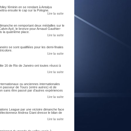
E
olley féminin en se rendant à Antalya
ettra ensuite le cap sur la Pologne.
Lire la suite
dimanche en remportant deux médailles sur le
Calvin Ayé, le bronze pour Arnaud Gauthier-
s la quatrième place.
Lire la suite
aneiro se sont qualifiées pour les demi-finales
ricolore.
Lire la suite
te 16 de Rio de Janeiro ont toutes réussi à
Lire la suite
nternationaux ou anciennes internationales
ien passeur de Tours (entre autres) et de
on sans être passé par d’autres expériences
Lire la suite
Nations League par une victoire dimanche face
sélectionneur Andrea Giani dresse le bilan de
Lire la suite