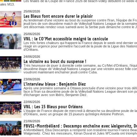
Les finales de la Coupe de France 2026 de beach-volley débutent ce week-end
nales M13.
25/06/2026
Les Bleus font encore durer le plaisir
Au lendemain d'une victoire au bout du suspense contre l'Iran, l'équipe de 
jeudi lors de son deuxième match de Volleyball Nations League de la semai
ont désormais rendez-vous samedi avec la Serbie puis dimanche contre le 
25/06/2026
VNL : le CO’Met accessible malgré la canicule
Les très fortes chaleurs qui frappent la France depuis le week-end dernier o
réagir en urgence pour permettre l’accueil de la poule de la Ligue des Nati
d’Orléans.
24/06/2026
La victoire au bout du suspense !
Très heureuse de jouer à domicile cette semaine, au Co’Met d’Orléans, l’éq
deuxième étape de Volleyball Nations League par une victoire assez folle cont
voudront maintenant enchaîner jeudi contre Cuba.
23/06/2026
L'interview bleue : Benjamin Diez
Après une première semaine à Ottawa ponctuée d'une victoire pour trois déf
face à l'Iran sa deuxième poule de la Volleyball Nations League devant son p
d'échanger avec son libéro, Benjamin Diez.
22/06/2026
VNL : Les 15 Bleus pour Orléans
L'équipe de France dispute de mercredi à dimanche sa deuxième poule de la
d'Orléans, avec un groupe de 15 joueurs qu'intègre Antoine Pothron.
21/06/2026
FBVS1-Montbéliard : Descamps enchaîne avec Walgenvitz, D
A Montbéliard, Elsa Descamps a remporté son troisième tournoi France Beach
Walgenwitz. Chez les messieurs, Kéran Duval et Jules M'Couela ont triomph