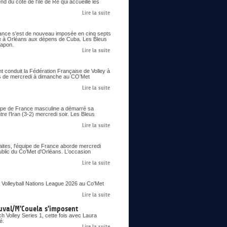
 du côté de l'île de Ré qui accueille les
Lire la suite
France s'est de nouveau imposée en cinq septs
ne à Orléans aux dépens de Cuba. Les Bleus
Japon.
Lire la suite
nt conduit la Fédération Française de Volley à
ons de mercredi à dimanche au CO’Met
Lire la suite
uipe de France masculine a démarré sa
re l’Iran (3-2) mercredi soir. Les Bleus
Lire la suite
aites, l'équipe de France aborde mercredi
ublic du Co'Met d'Orléans. L'occasion
Lire la suite
 Volleyball Nations League 2026 au Co'Met
Lire la suite
uval/M'Couela s'imposent
 Volley Series 1, cette fois avec Laura
é.
Lire la suite