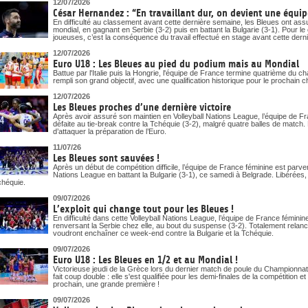
12/07/2026
César Hernandez : “En travaillant dur, on devient une équipe
En difficulté au classement avant cette dernière semaine, les Bleues ont assur
mondial, en gagnant en Serbie (3-2) puis en battant la Bulgarie (3-1). Pour 
joueuses, c’est la conséquence du travail effectué en stage avant cette dern
12/07/2026
Euro U18 : Les Bleues au pied du podium mais au Mondial
Battue par l'Italie puis la Hongrie, l'équipe de France termine quatrième du
rempli son grand objectif, avec une qualification historique pour le prochai
12/07/2026
Les Bleues proches d’une dernière victoire
Après avoir assuré son maintien en Volleyball Nations League, l’équipe de Fr
défaite au tie-break contre la Tchéquie (3-2), malgré quatre balles de match
d’attaquer la préparation de l’Euro.
11/07/26
Les Bleues sont sauvées !
Après un début de compétition difficile, l’équipe de France féminine est parv
Nations League en battant la Bulgarie (3-1), ce samedi à Belgrade. Libérées,
chéquie.
09/07/2026
L’exploit qui change tout pour les Bleues !
En difficulté dans cette Volleyball Nations League, l’équipe de France fémin
renversant la Serbie chez elle, au bout du suspense (3-2). Totalement relan
voudront enchaîner ce week-end contre la Bulgarie et la Tchéquie.
09/07/2026
Euro U18 : Les Bleues en 1/2 et au Mondial !
Victorieuse jeudi de la Grèce lors du dernier match de poule du Championnat
fait coup double : elle s'est qualifiée pour les demi-finales de la compétition
prochain, une grande première !
09/07/2026