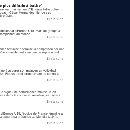
 plus difficile à battre”
é leur maintien en VNL, dans l’élite volley
le coach César Hernandez, fier de ses
ière étape.
Lire la suite
 championnat d'Europe U18. Mais ce groupe a
n championnat du monde.
Lire la suite
ance féminine a terminé la compétition par une
. Place maintenant à un peu de repos avant
Lire la suite
enue à assurer son maintien en Volleyball
 les Bleues termineront dimanche contre la
Lire la suite
ine a signé une performance majuscule en
cées dans la course au maintien, les Bleues
Lire la suite
 d'Europe U18, l'équipe de France féminine a
 et a assuré sa présence au Mondial U19 l'an
Lire la suite