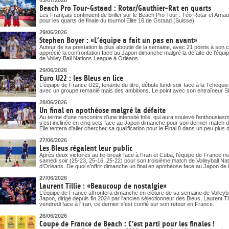
03/07/2026
Beach Pro Tour-Gstaad : Rotar/Gauthier-Rat en quarts
Les Français continuent de briller sur le Beach Pro Tour : Téo Rotar et Arna
pour les quarts de finale du tournoi Elite 16 de Gstaad (Suisse).
29/06/2026
Stephen Boyer : «L’équipe a fait un pas en avant»
Auteur de sa prestation la plus aboutie de la semaine, avec 21 points à son
apprécié la confrontation face au Japon dimanche malgré la défaite de l’équi
de Volley Ball Nations League à Orléans.
29/06/2026
Euro U22 : les Bleus en lice
L'équipe de France U22, tenante du titre, débute lundi soir face à la Tchéqu
avec un groupe remanié mais des ambitions. Le point avec son entraîneur S
28/06/2026
Un final en apothéose malgré la défaite
Au terme d'une rencontre d'une intensité folle, qui aura soulevé l'enthousias
s'est inclinée en cinq sets face au Japon dimanche pour son dernier match d
Elle tentera d'aller chercher sa qualification pour le Final 8 dans un peu pl
27/06/2026
Les Bleus régalent leur public
Après deux victoires au tie-break face à l’Iran et Cuba, l’équipe de France m
samedi soir (25-23, 25-16, 25-22) pour son troisième match de Volleyball N
d’Orléans. De quoi s’offrir dimanche un final en apothéose face au Japon de La
27/06/2026
Laurent Tillie : «Beaucoup de nostalgie»
L'équipe de France affrontera dimanche en clôture de sa semaine de Volleyb
Japon, dirigé depuis fin 2024 par l'ancien sélectionneur des Bleus, Laurent Till
vendredi face à l'Iran, ce dernier s'est confié sur son retour en France.
26/06/2026
Coupe de France de Beach : C'est parti pour les finales !