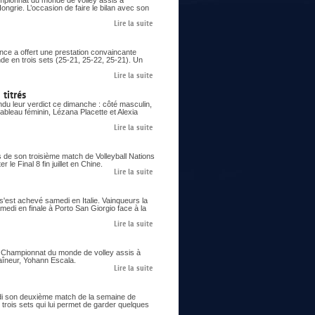
ampionnat du monde de volley assis à
ngrie. L’occasion de faire le bilan avec son
Lire la suite
nce a offert une prestation convaincante
de en trois sets (25-21, 25-22, 25-21). Un
Lire la suite
titrés
du leur verdict ce dimanche : côté masculin,
ableau féminin, Lézana Placette et Alexia
Lire la suite
s de son troisième match de Volleyball Nations
le Final 8 fin juillet en Chine.
Lire la suite
 s'est achevé samedi en Italie. Vainqueurs la
samedi en finale à Porto San Giorgio face à la
Lire la suite
er Championnat du monde de volley assis à
aîneur, Yohann Escala.
Lire la suite
eudi son deuxième match de la semaine de
trois sets qui lui permet de garder quelques