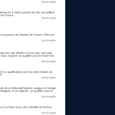
Lire la suite
imanche à Saint-Laurent-du-Var, accueillent
s de France.
Lire la suite
 et joueurs de l’équipe de France. Petit tour
Lire la suite
go par une défaite en trois sets mercredi
 pour espérer se qualifier pour le Final 8 de
Lire la suite
 sa qualification pour les demi-finales du
27.
Lire la suite
le de la Volleyball Nations League à Chicago,
lgarie, et un objectif : se qualifier pour le
Lire la suite
 à La Haye avec une médaille de bronze
Lire la suite