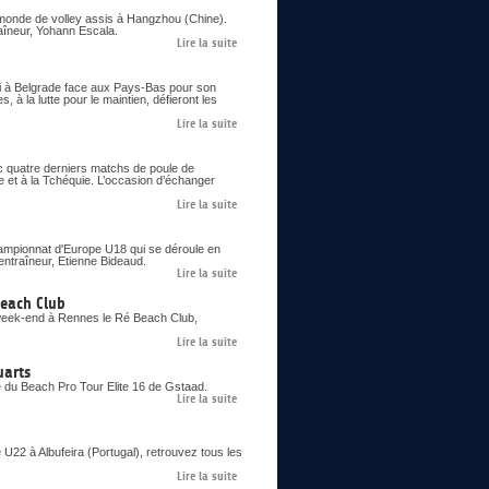
 monde de volley assis à Hangzhou (Chine).
raîneur, Yohann Escala.
Lire la suite
edi à Belgrade face aux Pays-Bas pour son
 à la lutte pour le maintien, défieront les
Lire la suite
c quatre derniers matchs de poule de
e et à la Tchéquie. L’occasion d’échanger
Lire la suite
Championnat d'Europe U18 qui se déroule en
entraîneur, Etienne Bideaud.
Lire la suite
Beach Club
 week-end à Rennes le Ré Beach Club,
Lire la suite
uarts
e du Beach Pro Tour Elite 16 de Gstaad.
Lire la suite
22 à Albufeira (Portugal), retrouvez tous les
Lire la suite