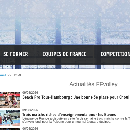
SE FORMER
EQUIPES DE FRANCE
COMPETITIO
cueil
>>
HOME
Actualités FFvolley
RE LES VIOLENCES
MA PETITE SPONSO
INFORMATIONS CORONAVIR
09/08/2026
Beach Pro Tour-Hambourg : Une bonne 5e place pour Chou
09/08/2026
Trois matchs riches d'enseignements pour les Bleues
L’équipe de France a disputé en cette fin de semaine trois matchs contre la T
s'envole lundi pour la Pologne pour un tournoi à quatre équipes.
06/08/2026