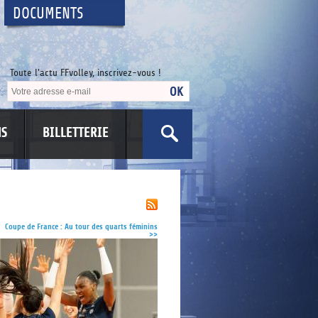
DOCUMENTS
Toute l'actu FFvolley, inscrivez-vous !
NS
BILLETTERIE
US
Coupe de France : Au tour des quarts féminins
>>