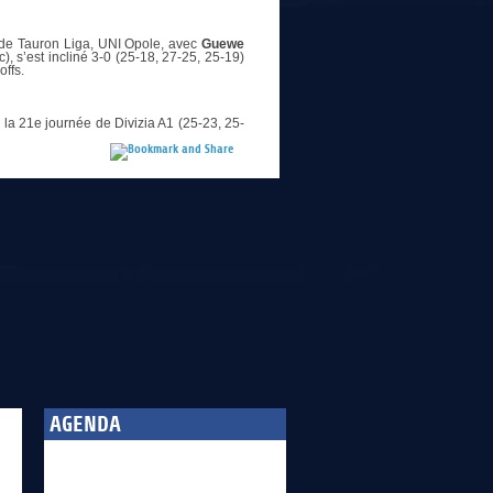
 de Tauron Liga, UNI Opole, avec
Guewe
), s’est incliné 3-0 (25-18, 27-25, 25-19)
offs.
e la 21e journée de Divizia A1 (25-23, 25-
AGENDA