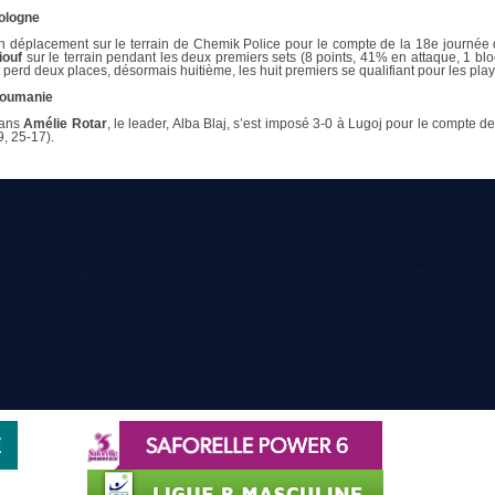
ologne
n déplacement sur le terrain de Chemik Police pour le compte de la 18e journée
iouf
sur le terrain pendant les deux premiers sets (8 points, 41% en attaque, 1 bloc
t perd deux places, désormais huitième, les huit premiers se qualifiant pour les play
oumanie
ans
Amélie Rotar
, le leader, Alba Blaj, s’est imposé 3-0 à Lugoj pour le compte d
9, 25-17).