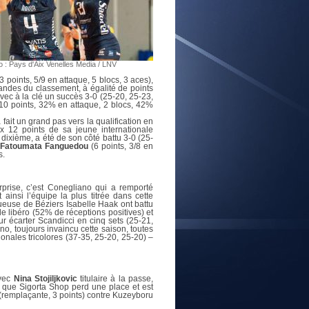
E
o : Pays d'Aix Venelles Media / LNV
 points, 5/9 en attaque, 5 blocs, 3 aces),
ndes du classement, à égalité de points
vec à la clé un succès 3-0 (25-20, 25-23,
10 points, 32% en attaque, 2 blocs, 42%
 fait un grand pas vers la qualification en
x 12 points de sa jeune internationale
, dixième, a été de son côté battu 3-0 (25-
Fatoumata Fanguedou
(6 points, 3/8 en
s.
prise, c’est Conegliano qui a remporté
ainsi l’équipe la plus titrée dans cette
ueuse de Béziers Isabelle Haak ont battu
de libéro (52% de réceptions positives) et
r écarter Scandicci en cinq sets (25-21,
o, toujours invaincu cette saison, toutes
onales tricolores (37-35, 25-20, 25-20) –
avec
Nina Stojiljkovic
titulaire à la passe,
is que Sigorta Shop perd une place et est
(remplaçante, 3 points) contre Kuzeyboru