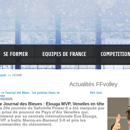
SE FORMER
EQUIPES DE FRANCE
COMPETITIO
cueil
>>
HOME
Actualités FFvolley
RE LES VIOLENCES
MA PETITE SPONSO
INFORMATIONS CORONAVIR
<
Le Journal des Bleus : Les pointus bleus en
Voir tout
orme
1/02/2025
e Journal des Bleues : Elouga MVP, Venelles en tête
a 20e journée de Saforelle Power 6 a été marquée par
a prise de pouvoir de Pays d’Aix Venelles qui,
mmené par sa centrale internationale Eva Elouga,
VP, a battu Marcq-en-Baroeul 3-0 et pris les
ommandes du classement.