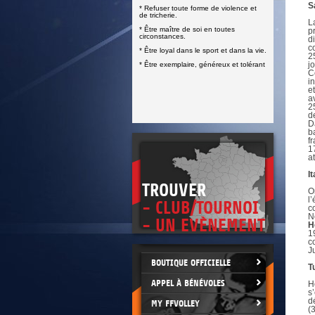
DOCUMENTS UTILES
S
* Refuser toute forme de violence et
SITUATION SANITAIRE
de tricherie.
COVID-19
L
* Être maître de soi en toutes
p
circonstances.
d
CLIQUEZ ICI
>
c
* Être loyal dans le sport et dans la vie.
2
j
* Être exemplaire, généreux et tolérant
C
i
e
a
2
d
D
b
f
1
a
It
TROUVER
O
l
- CLUB/TOURNOI
c
N
- UN EVÈNEMENT
H
1
c
J
BOUTIQUE OFFICIELLE
T
APPEL À BÉNÉVOLES
H
s
d
MY FFVOLLEY
(