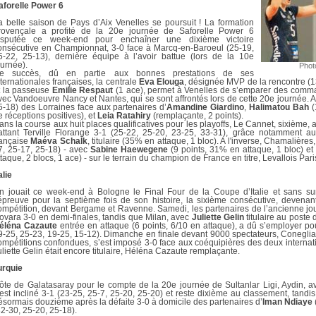
DOCUMENTS UTILES
aforelle Power 6
SITUATION SANITAIR
COVID-19
a belle saison de Pays d’Aix Venelles se poursuit ! La formation
rovençale a profité de la 20e journée de Saforelle Power 6
isputée ce week-end pour enchaîner une dixième victoire
CLIQUEZ ICI
>
onsécutive en Championnat, 3-0 face à Marcq-en-Baroeul (25-19,
5-22, 25-13), dernière équipe à l’avoir battue (lors de la 10e
ournée).
Phot
e succès, dû en partie aux bonnes prestations de ses
nternationales françaises, la centrale
Eva Elouga
, désignée MVP de la rencontre (13
t la passeuse
Emilie Respaut
(1 ace), permet à Venelles de s’emparer des comma
vec Vandoeuvre Nancy et Nantes, qui se sont affrontés lors de cette 20e journée. A
5-18) des Lorraines face aux partenaires d’
Amandine Giardino
,
Halimatou Bah
(
e réceptions positives), et
Leia Ratahiry
(remplaçante, 2 points).
ans la course aux huit places qualificatives pour les playoffs, Le Cannet, sixième, a
attant Terville Florange 3-1 (25-22, 25-20, 23-25, 33-31), grâce notamment au
rançaise
Maéva Schalk
, titulaire (35% en attaque, 1 bloc). A l'inverse, Chamalières
7, 25-17, 25-18) - avec
Sabine Haewegene
(9 points, 31% en attaque, 1 bloc) et
ttaque, 2 blocs, 1 ace) - sur le terrain du champion de France en titre, Levallois Pari
alie
n jouait ce week-end à Bologne le Final Four de la Coupe d’Italie et sans sur
’épreuve pour la septième fois de son histoire, la sixième consécutive, devenant 
ompétition, devant Bergame et Ravenne. Samedi, les partenaires de l’ancienne jo
ovara 3-0 en demi-finales, tandis que Milan, avec
Juliette Gelin
titulaire au poste 
éléna Cazaute
entrée en attaque (6 points, 6/10 en attaque), a dû s’employer pou
9-25, 25-23, 19-25, 15-12). Dimanche en finale devant 9000 spectateurs, Coneglian
ompétitions confondues, s’est imposé 3-0 face aux coéquipières des deux internati
uliette Gelin était encore titulaire, Héléna Cazaute remplaçante.
urquie
ôte de Galatasaray pour le compte de la 20e journée de Sultanlar Ligi, Aydin, 
’est incliné 3-1 (23-25, 25-7, 25-20, 25-20) et reste dixième au classement, tand
ésormais douzième après la défaite 3-0 à domicile des partenaires d’
Iman Ndiaye
32-30, 25-20, 25-18).