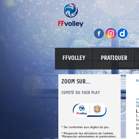
FFVOLLEY
PRATIQUER
ZOOM SUR...
Ac
INFORMATIONS CORONAVIRUS
COMITÉ DU FAIR PLAY
LUTTE CONT
<
f
1
L
L
l
e
* Se conformer aux règles du jeu.
M
c
* Respecter les décisions de l’arbitre.
*Respecter adversaires et partenaires.