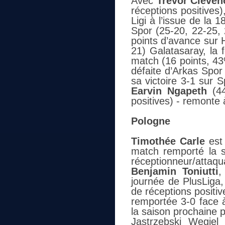
Avec
Trévor Cleven
réceptions positives)
Ligi à l’issue de la 
Spor (25-20, 22-25,
points d’avance sur H
21) Galatasaray, la
match (16 points, 43
défaite d’Arkas Spor 
sa victoire 3-1 sur 
Earvin Ngapeth
(44
positives) - remonte 
Pologne
Timothée Carle
est 
match remporté la s
réceptionneur/attaqu
Benjamin Toniutti
,
journée de PlusLiga
de réceptions positiv
remportée 3-0 face à
la saison prochaine 
Jastrzebski Wegiel