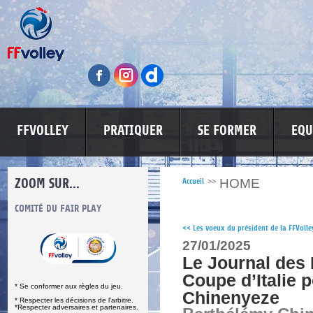
FFVOLLEY
PRATIQUER
SE FORMER
EQU
ZOOM SUR...
HOME
Accueil
>>
S
COMITÉ DU FAIR PLAY
LUTTE CONTRE LES VIOLENCES
MA PETITE
<<
Les voeux du président de la FFVolle
27/01/2025
Le Journal des 
Coupe d’Italie 
* Se conformer aux règles du jeu.
Chinenyeze
* Respecter les décisions de l’arbitre.
*Respecter adversaires et partenaires.