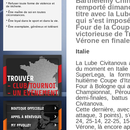
Barthélémy Chi
* Refuser toute forme de violence et
E
remporté diman
de tricherie.
titre avec la Lu
* Être maître de soi en toutes
circonstances.
qui s’est imposé
* Être loyal dans le sport et dans la vie.
Four de la Coupe
* Être exemplaire, généreux et tolérant
victorieuse de T
Vérone en finale
Italie
La Lube Civitanova a
du moment en Italie 
SuperLega, la for
TROUVER
huitième Coupe d’Ita
- CLUB/TOURNOI
Four à Bologne qui a
Championnat, Pérou
- UN EVÈNEMENT
demi-finales, battu
Civitanova.
BOUTIQUE OFFICIELLE
Cette dernière, ave
attaque, 3 points), 
APPEL À BÉNÉVOLES
24, 25-14, 22-25, 15
MY FFVOLLEY
Vérone, là encore ap