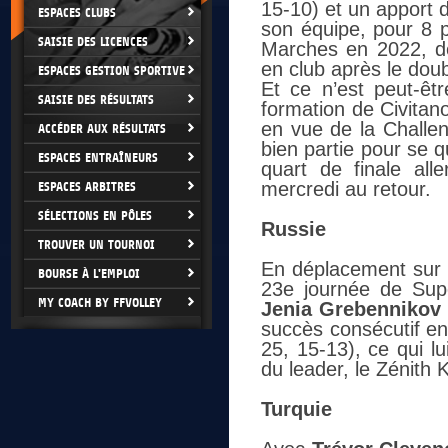
15-10) et un apport d
ESPACES CLUBS
son équipe, pour 8 p
SAISIE DES LICENCES
Marches en 2022, déc
en club après le do
ESPACES GESTION SPORTIVE
Et ce n’est peut-êt
SAISIE DES RÉSULTATS
formation de Civita
en vue de la Challen
ACCÉDER AUX RÉSULTATS
bien partie pour se q
ESPACES ENTRAÎNEURS
quart de finale all
mercredi au retour.
ESPACES ARBITRES
SÉLECTIONS EN PÔLES
Russie
TROUVER UN TOURNOI
En déplacement sur 
BOURSE À L'EMPLOI
23e journée de Sup
MY COACH BY FFVOLLEY
Jenia Grebennikov
succès consécutif en
25, 15-13), ce qui l
du leader, le Zénith 
Turquie