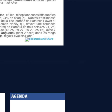
 tandis que
Joris Seddik
a inscrit 5 points
 3-1 de Sète.
ino
et les réceptionneuses/attaquantes
s, 24% en attaque) - Nantes s’est imposé
e de la 15e journée de Saforelle Power 6.
euvre Nancy, qui, devant une affluence
arcq-en-Baroeul en trois sets (25-21, 25-
ac (18-25, 29-27, 25-20, 25-16), avec 7
Fanguedou
(dont 2 aces) dans les rangs
ga
, reçoit Levallois Paris.
AGENDA