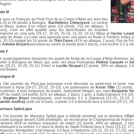
DOCUMENTS UTILES
egiel.
SITUATION SANITAIR
COVID-19
alie M
CLIQUEZ ICI
l y aura un Français au Final Four de la Coupe d’Italie qui aura lieu
>
es 25 et 26 janvier à Bologne :
Barthélémy Chinenyeze
. Le central
es Bleus, auteur d’un match plein (10 points, 7/11 en attaque, 3
locs), s’est en effet qualifié pour les demi-finales en écartant
imanche en cinq sets (25-17, 20-25, 25-16, 21-25, 15-11) Milan et
Yacine Louat
uarts de finale. La Lube sera opposée pour une place en finale à Trentino Volley qu
5, 25-15) malgré les 16 points de
Théo Faure
(41% en attaque, 2 aces). Pas de Fin
n
Antoine Brizard
percutant au contre (6 points dont 5 blocs), s’est incliné 3-2 à V
alie F
n jouait également dimanche les quarts de finale de la Coupe d’Italie féminine, ave
évrier à Bologne) de Milan, qui, avec ses deux Françaises
Héléna Cazaute
et
Jul
ets (25-21, 25-20, 25-21) Chieri et
Lucille Gicquel
(12 points, 39% en attaque, 3 
emi-finales.
ologne M
a 18e journée de PlusLiga polonaise s’est déroulée ce week-end et lundi, ma
arsovie à Nysa (29-27, 25-22, 25-23). Les partenaires de
Kevin Tillie
(11 points,
euxièmes, à trois longueurs du leader, Jastrzebski Wegiel, qui, sans
Benjamin Ton
VP du match (14 points, 61% en attaque, 2 blocs, 1 ace), a battu Katowice 3-0 (25
e
Stephen Boyer
(remplaçant), s'est inclinée 3-1 à Zawiercie (22-25, 25-19, 
uentin Jouffroy
resté sur le banc, a perdu 3-0 à domicile face à Gorzow (25-21, 26
armara SpikeLigue
a 15e journée de Marmara SpikeLigue a débuté vendredi par la dernière d’
Ear
éussie puisque devant 5186 privilégiés, un record pour le Championnat de France
 terminé MVP et meilleur marqueur du match (22 points, 49% en attaque, 2 bloc
ontribuant à la victoire 3-2 dans le derby du Stade Poitevin face à Tours (25-22, 17-
imanche, Montpellier s’est imposé 3-0 face à Narbonne (25-21, 25-15, 27-25), av