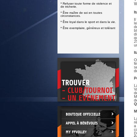
DOCUMENTS UTILES
W
* Refuser toute forme de violence et
SITUATION SANITAIRE
de tricherie.
COVID-19
It
* Être maître de soi en toutes
circonstances.
CLIQUEZ ICI
>
I
* Être loyal dans le sport et dans la vie.
l
d
* Être exemplaire, généreux et tolérant
b
d
q
2
u
It
O
f
s
d
P
TROUVER
L
- CLUB/TOURNOI
V
d
- UN EVÈNEMENT
M
d
Q
M
BOUTIQUE OFFICIELLE
L
r
APPEL À BÉNÉVOLES
a
c
MY FFVOLLEY
D