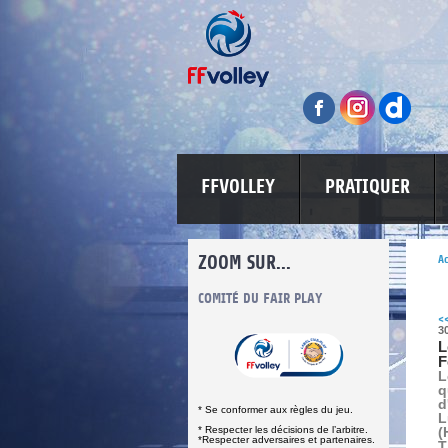
FFVOLLEY
PRATIQUER
ZOOM SUR...
Ac
INFORMATIONS CORONAVIRUS
COMITÉ DU FAIR PLAY
LUTTE CONT
<
3
L
F
L
q
d
* Se conformer aux règles du jeu.
L
* Respecter les décisions de l’arbitre.
(
*Respecter adversaires et partenaires.
T