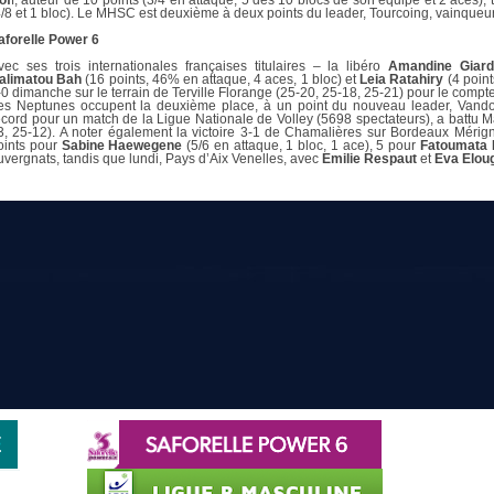
of
f, auteur de 10 points (3/4 en attaque, 5 des 10 blocs de son équipe et 2 aces),
4/8 et 1 bloc). Le MHSC est deuxième à deux points du leader, Tourcoing, vainqueur
aforelle Power 6
vec ses trois internationales françaises titulaires – la libéro
Amandine Giard
alimatou Bah
(16 points, 46% en attaque, 4 aces, 1 bloc) et
Leia Ratahiry
(4 point
-0 dimanche sur le terrain de Terville Florange (25-20, 25-18, 25-21) pour le compt
es Neptunes occupent la deuxième place, à un point du nouveau leader, Vando
ecord pour un match de la Ligue Nationale de Volley (5698 spectateurs), a battu M
3, 25-12). A noter également la victoire 3-1 de Chamalières sur Bordeaux Mérign
oints pour
Sabine Haewegene
(5/6 en attaque, 1 bloc, 1 ace), 5 pour
Fatoumata 
uvergnats, tandis que lundi, Pays d’Aix Venelles, avec
Emilie Respaut
et
Eva Elou