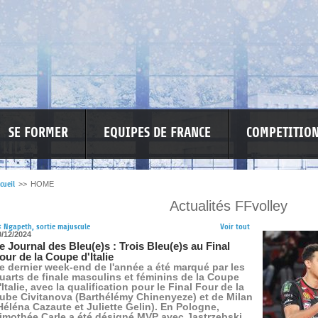
SE FORMER
EQUIPES DE FRANCE
COMPETITIO
cueil
>>
HOME
Actualités FFvolley
RE LES VIOLENCES
MA PETITE SPONSO
INFORMATIONS CORONAVIR
<
Ngapeth, sortie majuscule
Voir tout
0/12/2024
e Journal des Bleu(e)s : Trois Bleu(e)s au Final
our de la Coupe d'Italie
e dernier week-end de l'année a été marqué par les
uarts de finale masculins et féminins de la Coupe
'Italie, avec la qualification pour le Final Four de la
ube Civitanova (Barthélémy Chinenyeze) et de Milan
Héléna Cazaute et Juliette Gelin). En Pologne,
imothée Carle a été désigné MVP avec Jastrzebski