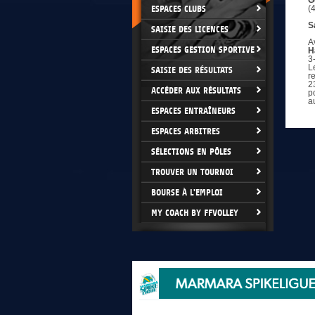
G
ESPACES CLUBS
(
S
SAISIE DES LICENCES
A
ESPACES GESTION SPORTIVE
H
3
L
SAISIE DES RÉSULTATS
r
2
ACCÉDER AUX RÉSULTATS
p
a
ESPACES ENTRAÎNEURS
ESPACES ARBITRES
SÉLECTIONS EN PÔLES
TROUVER UN TOURNOI
BOURSE À L'EMPLOI
MY COACH BY FFVOLLEY