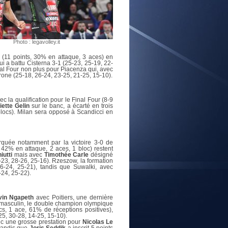
E
Photo : legavolley.it
i
(11 points, 30% en attaque, 3 aces) en
i a battu Cisterna 3-1 (25-23, 25-19, 22-
al Four non plus pour Piacenza qui, avec
érone (25-18, 26-24, 23-25, 21-25, 15-10).
c la qualification pour le Final Four (8-9
iette Gelin
sur le banc, a écarté en trois
blocs). Milan sera opposé à Scandicci en
rquée notamment par la victoire 3-0 de
 42% en attaque, 2 aces, 1 bloc) restent
iutti
mais avec
Timothée Carle
désigné
-23, 28-26, 25-16). Rzeszow, la formation
26-24, 25-21), tandis que Suwalki, avec
-24, 25-22).
vin Ngapeth
avec Poitiers, une dernière
 masculin, le double champion olympique
s, 1 ace, 61% de réceptions positives),
25, 30-28, 14-25, 15-10).
ec une grosse prestation pour
Nicolas Le