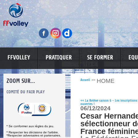
FFVOLLEY
PRATIQUER
SE FORMER
EQU
ZOOM SUR...
HOME
Accueil
>>
S
COMITÉ DU FAIR PLAY
LUTTE CONTRE LES VIOLENCES
MA PETITE
<<
La Relève saison 6 – Les inscriptions
ouvertes !
06/12/2024
Cesar Hernand
sélectionneur d
* Se conformer aux règles du jeu.
France féminin
* Respecter les décisions de l’arbitre.
*Respecter adversaires et partenaires.