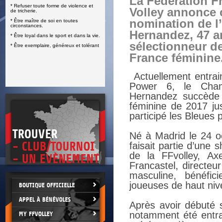
La Fédération F
* Refuser toute forme de violence et
E
Volley annonce c
de tricherie.
nomination de l
* Être maître de soi en toutes
circonstances.
Hernandez, 47 a
* Être loyal dans le sport et dans la vie.
sélectionneur de
* Être exemplaire, généreux et tolérant
France féminine
Actuellement entrai
Power 6, le Champ
Hernandez succède 
féminine de 2017 ju
participé les Bleues p
TROUVER
Né à Madrid le 24 o
- CLUB/TOURNOI
faisait partie d’une 
de la FFvolley, Axe
- UN EVÈNEMENT
Francastel, directeu
masculine, bénéfic
joueuses de haut niv
BOUTIQUE OFFICIELLE
APPEL À BÉNÉVOLES
Après avoir débuté 
notamment été entrai
MY FFVOLLEY