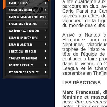
a été quatrième aux
ESPACES CLUBS
parcours en club, av
SAISIE DES LICENCES
Carlo Parisi au Ca
succès aux côtés de 
ESPACES GESTION SPORTIVE
vainqueur de la Li
SAISIE DES RÉSULTATS
du monde des clubs 
ACCÉDER AUX RÉSULTATS
Arrivé à Nantes à 
ESPACES ENTRAÎNEURS
Hernandez aura ré
Neptunes, victorie
ESPACES ARBITRES
trophée de l’histoir
SÉLECTIONS EN PÔLES
tête de l’équipe de
continuer à faire pr
TROUVER UN TOURNOI
dans le viseur, en 2
BOURSE À L'EMPLOI
League et le Cham
MY COACH BY FFVOLLEY
septembre en Thaïla
LES RÉACTIONS
Marc Francastel, d
féminine et mascul
nous être entreten
notre choix s’est po