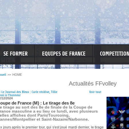
SE FORMER
EQUIPES DE FRANCE
COMPETITIO
cueil
>>
HOME
Actualités FFvolley
RE LES VIOLENCES
MA PETITE SPONSO
INFORMATIONS CORONAVIR
<
Le Journal des Bleus : Carle récidive, Tillie
Voir tout
ssi à l’honneur
2/12/2024
oupe de France (M) : Le tirage des 8e
e tirage au sort des 8e de finale de la Coupe de
rance masculine a eu lieu ce lundi, avec plusieurs
elles affiches dont Paris/Tourcoing,
annes/Montpellier et Saint-Nazaire/Narbonne.
ix jours après le premier tour, qui s'est joué mardi dernier, le tirage