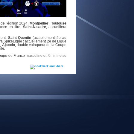
E
 de l'édition 2024,
Montpellier
;
Toulouse
ance en titre,
Saint-Nazaire
, accueillera
ront,
Saint-Quentin
(actuellement 5e au
ara SpikeLigue : actuellement 2e de Ligue
r,
Ajaccio
, double vainqueur de la Coupe
ile.
Coupe de France masculine et féminine se