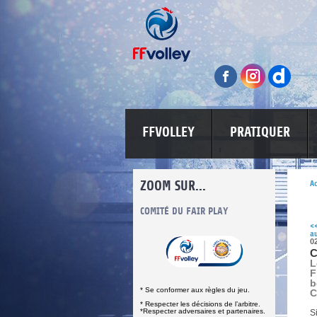
FFVOLLEY
PRATIQUER
ZOOM SUR...
Ac
INFORMATIONS CORONAVIRUS
COMITÉ DU FAIR PLAY
LUTTE CONT
<
au
0
C
L
F
b
* Se conformer aux règles du jeu.
C
* Respecter les décisions de l’arbitre.
*Respecter adversaires et partenaires.
S