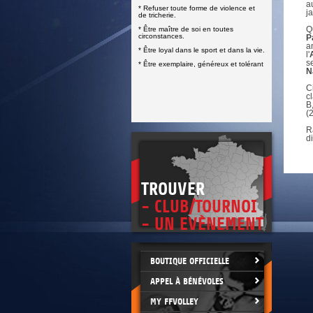
DOCUMENTS UTILES
a
* Refuser toute forme de violence et
SITUATION SANITAIRE
ja
de tricherie.
COVID-19
Q
* Être maître de soi en toutes
circonstances.
P
CLIQUEZ ICI
>
a
* Être loyal dans le sport et dans la vie.
l'
s
* Être exemplaire, généreux et tolérant
N
C
c
B
(
R
d
TROUVER
- CLUB/TOURNOI
- UN EVÈNEMENT
BOUTIQUE OFFICIELLE
APPEL À BÉNÉVOLES
MY FFVOLLEY