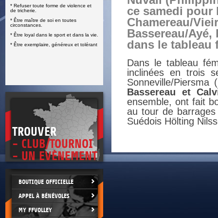
Nuvali (Philippin
* Refuser toute forme de violence et
E
ce samedi pour 
de tricherie.
Chamereau/Vieir
* Être maître de soi en toutes
circonstances.
Bassereau/Ayé, 
* Être loyal dans le sport et dans la vie.
dans le tableau f
* Être exemplaire, généreux et tolérant
Dans le tableau fé
inclinées en trois 
Sonneville/Piersma 
Bassereau et Calv
ensemble, ont fait b
au tour de barrages 
Suédois Hölting Nils
TROUVER
- CLUB/TOURNOI
- UN EVÈNEMENT
BOUTIQUE OFFICIELLE
APPEL À BÉNÉVOLES
MY FFVOLLEY