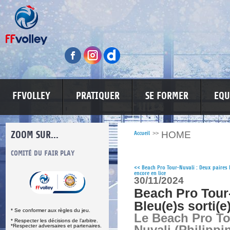
FFVOLLEY
PRATIQUER
SE FORMER
EQU
ZOOM SUR...
HOME
Accueil
>>
S
COMITÉ DU FAIR PLAY
LUTTE CONTRE LES VIOLENCES
MA PETITE
<<
Beach Pro Tour-Nuvali : Deux paires 
encore en lice
30/11/2024
Beach Pro Tour-
Bleu(e)s sorti(e
* Se conformer aux règles du jeu.
Le Beach Pro To
* Respecter les décisions de l’arbitre.
*Respecter adversaires et partenaires.