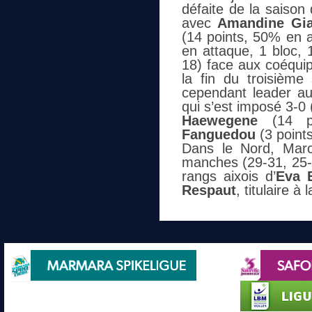
défaite de la saiso
avec
Amandine Gia
(14 points, 50% en a
en attaque, 1 bloc, 
18) face aux coéqui
la fin du troisième
cependant leader au
qui s’est imposé 3-0
Haewegene
(14 po
Fanguedou
(3 points
Dans le Nord, Marc
manches (29-31, 25-2
rangs aixois d’
Eva 
Respaut
, titulaire à