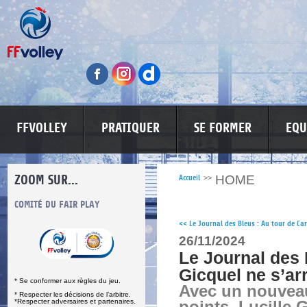
FFVOLLEY
PRATIQUER
SE FORMER
EQU
ZOOM SUR...
HOME
Accueil
>>
S
COMITÉ DU FAIR PLAY
LUTTE CONTRE LES VIOLENCES
MA PETITE
<<
Le Journal des Bleus : Au tour de Car
26/11/2024
Le Journal des 
Gicquel ne s’ar
* Se conformer aux règles du jeu.
Avec un nouveau
* Respecter les décisions de l’arbitre.
*Respecter adversaires et partenaires.