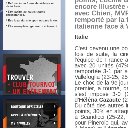
points, Lucille 
* Refuser toute forme de violence et
E
encore illustrée
de tricherie.
avec Chieri, MV
* Être maître de soi en toutes
circonstances.
remporté par la 
* Être loyal dans le sport et dans la vie.
italienne face à 
* Être exemplaire, généreux et tolérant
Italie
C’est devenu une b
fois de suite, la c
l’équipe de France a
avec 20 unités (47%
remportée 3-1 par s
TROUVER
Vallefoglia (23-25, 2
Le choc de la 9e jou
- CLUB/TOURNOI
premier, a tourné, d
- UN EVÈNEMENT
s’est imposé 3-0 (
d’
Héléna Cazaute
(2
Du côté des autres i
BOUTIQUE OFFICIELLE
points, 30% en attaq
APPEL À BÉNÉVOLES
à Scandicci (25-22,
pour Pinerolo qui, a
MY FFVOLLEY