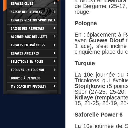
4 blocs) et
Léandra
ESPACES CLUBS
de Bergame (25-17, 
rouge.
SAISIE DES LICENCES
ESPACES GESTION SPORTIVE
Pologne
SAISIE DES RÉSULTATS
En déplacement à Ra
ACCÉDER AUX RÉSULTATS
avec
Guewe Diouf
t
ESPACES ENTRAÎNEURS
1 ace), s’est inclin
cinquième place du 
ESPACES ARBITRES
SÉLECTIONS EN PÔLES
Turquie
TROUVER UN TOURNOI
La 10e journée du 
BOURSE À L'EMPLOI
Tricolores qui évol
Stojiljkovic
(5 points
MY COACH BY FFVOLLEY
Spor (27-25, 25-20,
Ndiaye
(remplaçante,
15, 21-25, 25-19, 25
Saforelle Power 6
La 10e journée de S