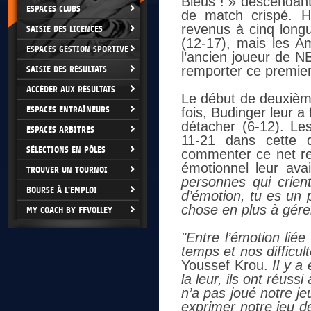
Bleus ! » descendant 
ESPACES CLUBS
de match crispé. H
revenus à cinq long
SAISIE DES LICENCES
(12-17), mais les Am
ESPACES GESTION SPORTIVE
l’ancien joueur de N
remporter ce premier
SAISIE DES RÉSULTATS
ACCÉDER AUX RÉSULTATS
Le début de deuxième
ESPACES ENTRAÎNEURS
fois, Budinger leur 
détacher (6-12). Les
ESPACES ARBITRES
11-21 dans cette
SÉLECTIONS EN PÔLES
commenter ce net re
émotionnel leur avai
TROUVER UN TOURNOI
personnes qui crien
BOURSE À L'EMPLOI
d’émotion, tu es un 
chose en plus à gére
MY COACH BY FFVOLLEY
"Entre l’émotion lié
temps et nos difficul
Youssef Krou.
Il y a
la leur, ils ont réus
n’a pas joué notre jeu
exprimer notre jeu d