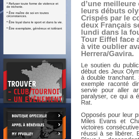
d’une meilleure
* Refuser toute forme de violence et
E
de tricherie.
leurs débuts ol
* Être maître de soi en toutes
Crispés par le c
circonstances.
* Être loyal dans le sport et dans la vie.
deux Français se
* Être exemplaire, généreux et tolérant
lundi dans la fo
Tour Eiffel fac
à vite oublier a
Herrera/Gavira.
Le soutien du publi
début des Jeux Olymp
à double tranchant. 
TROUVER
exemple raconté di
servie pour aller a
- CLUB/TOURNOI
paralyser, ce qui a 
- UN EVÈNEMENT
Rat.
Opposés pour leur p
BOUTIQUE OFFICIELLE
Miles Evans et Chas
APPEL À BÉNÉVOLES
victoires consécutiv
réussi à se libérer.
MY FFVOLLEY