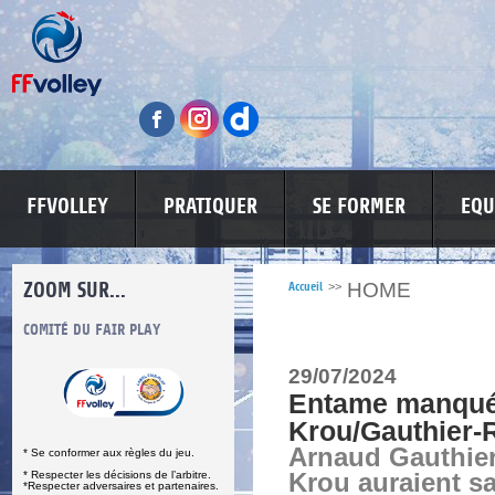
FFVOLLEY
PRATIQUER
SE FORMER
EQU
ZOOM SUR...
HOME
Accueil
>>
S
COMITÉ DU FAIR PLAY
LUTTE CONTRE LES VIOLENCES
MA PETITE
29/07/2024
Entame manqué
Krou/Gauthier-
Arnaud Gauthier
* Se conformer aux règles du jeu.
* Respecter les décisions de l’arbitre.
Krou auraient s
*Respecter adversaires et partenaires.