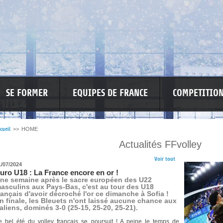
SE FORMER
EQUIPES DE FRANCE
COMPETITIO
cueil
>>
HOME
Actualités FFvolley
RE LES VIOLENCES
MA PETITE SPONSO
INFORMATIONS CORONAVIR
Voir tout
1/07/2024
uro U18 : La France encore en or !
ne semaine après le sacre européen des U22
asculins aux Pays-Bas, c'est au tour des U18
rançais d'avoir décroché l'or ce dimanche à Sofia !
n finale, les Bleuets n'ont laissé aucune chance aux
taliens, dominés 3-0 (25-15, 25-20, 25-21).
e bel été du volley français se poursuit ! A peine le temps de