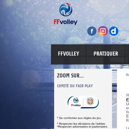
FFVOLLEY
PRATIQUER
ZOOM SUR...
Ac
INFORMATIONS CORONAVIRUS
COMITÉ DU FAIR PLAY
LUTTE CONT
2
E
U
m
f
E
* Se conformer aux règles du jeu.
I
* Respecter les décisions de l’arbitre.
*Respecter adversaires et partenaires.
L