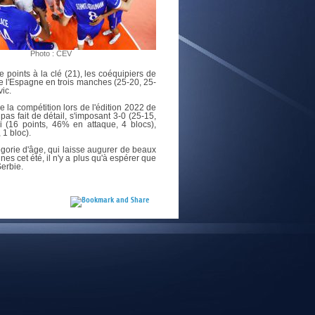
E
Photo : CEV
 points à la clé (21), les coéquipiers de
le l'Espagne en trois manches (25-20, 25-
vic.
e la compétition lors de l'édition 2022 de
pas fait de détail, s'imposant 3-0 (25-15,
i (16 points, 46% en attaque, 4 blocs),
 1 bloc).
égorie d'âge, qui laisse augurer de beaux
es cet été, il n'y a plus qu'à espérer que
Serbie.