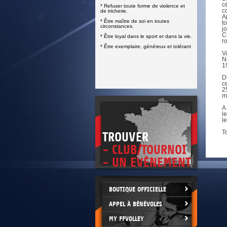
DOCUMENTS UTILES
c
* Refuser toute forme de violence et
SITUATION SANITAIRE
c
de tricherie.
COVID-19
A
* Être maître de soi en toutes
t
circonstances.
j
CLIQUEZ ICI
>
C
* Être loyal dans le sport et dans la vie.
r
* Être exemplaire, généreux et tolérant
V
N
1
D
c
2
m
A
l
l
T
TROUVER
- CLUB/TOURNOI
- UN EVÈNEMENT
BOUTIQUE OFFICIELLE
APPEL À BÉNÉVOLES
MY FFVOLLEY