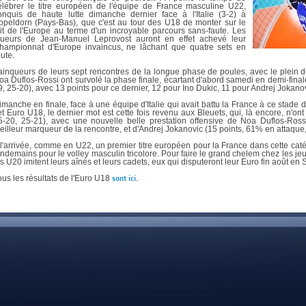
DOCUMENTS UTILES
élébrer le titre européen de l'équipe de France masculine U22,
SITUATION SANITAIR
onquis de haute lutte dimanche dernier face à l'Italie (3-2) à
COVID-19
ppeldorn (Pays-Bas), que c'est au tour des U18 de monter sur le
oit de l'Europe au terme d'un incroyable parcours sans-faute. Les
oueurs de Jean-Manuel Leprovost auront en effet achevé leur
CLIQUEZ ICI
>
hampionnat d'Europe invaincus, ne lâchant que quatre sets en
oute.
ainqueurs de leurs sept rencontres de la longue phase de poules, avec le plein de
oa Duflos-Rossi ont survolé la phase finale, écartant d'abord samedi en demi-fina
9, 25-20), avec 13 points pour ce dernier, 12 pour Ino Dukic, 11 pour Andrej Jokano
imanche en finale, face à une équipe d'Italie qui avait battu la France à ce stade d
et Euro U18, le dernier mot est cette fois revenu aux Bleuets, qui, là encore, n'ont 
5-20, 25-21), avec une nouvelle belle prestation offensive de Noa Duflos-Ross
eilleur marqueur de la rencontre, et d'Andrej Jokanovic (15 points, 61% en attaque,
 l'arrivée, comme en U22, un premier titre européen pour la France dans cette cat
endemains pour le volley masculin tricolore. Pour faire le grand chelem chez les jeun
es U20 imitent leurs aînés et leurs cadets, eux qui disputeront leur Euro fin août en 
ous les résultats de l'Euro U18
sont ici
.