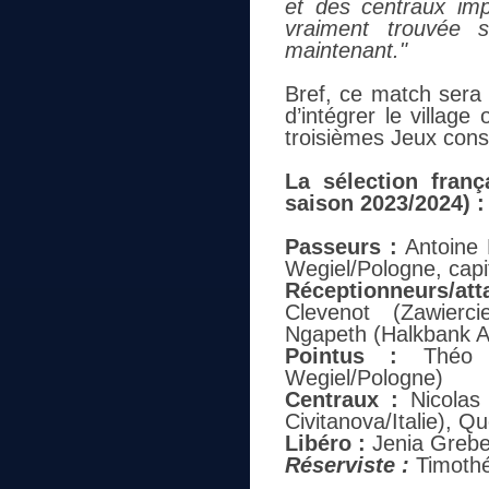
et des centraux imp
vraiment trouvée 
maintenant."
Bref, ce match sera 
d’intégrer le villag
troisièmes Jeux cons
La sélection fran
saison 2023/2024) :
Passeurs :
Antoine B
Wegiel/Pologne, capi
Réceptionneurs/att
Clevenot (Zawierci
Ngapeth (Halkbank A
Pointus :
Théo 
Wegiel/Pologne)
Centraux :
Nicolas 
Civitanova/Italie), Q
Libéro :
Jenia Greben
Réserviste :
Timothé