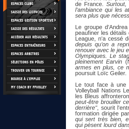
de France.
Surtout,
ESPACES CLUBS
l’ambiance qui les a
SAISIE DES LICENCES
sera plus que nécess
ESPACES GESTION SPORTIVE
Le groupe d’Andrea
SAISIE DES RÉSULTATS
peaufiner les détails
ACCÉDER AUX RÉSULTATS
League, n'a cessé d
depuis qu’on a repr
ESPACES ENTRAÎNEURS
renouer avec le jeu e
ESPACES ARBITRES
Olympiques. Le stag
pleinement Earvin
(
SÉLECTIONS EN PÔLES
armes en plus, ce ma
TROUVER UN TOURNOI
poursuit Loïc Geiler.
BOURSE À L'EMPLOI
Le tout face à une 
MY COACH BY FFVOLLEY
Volleyball Nations L
les Bleus affronter
peut-être brouiller c
derrière"
, sourit l'en
formation dirigée p
qui sert très bien, 
qui pèsent lourd dan