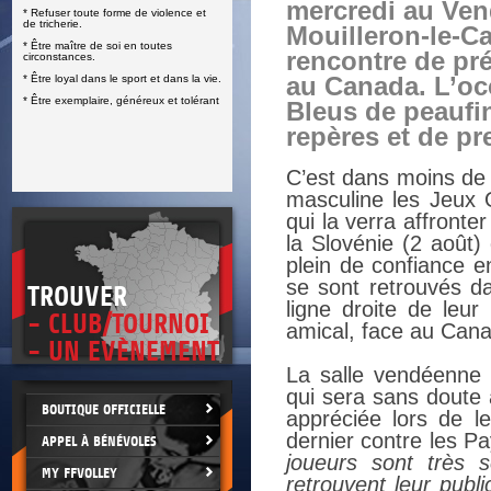
mercredi au Ve
* Refuser toute forme de violence et
E
de tricherie.
Mouilleron-le-Ca
* Être maître de soi en toutes
rencontre de pré
circonstances.
* Être loyal dans le sport et dans la vie.
au Canada. L’oc
* Être exemplaire, généreux et tolérant
Bleus de peaufin
repères et de pr
C’est dans moins de
masculine les Jeux
qui la verra affronte
la Slovénie (2 août) 
plein de confiance en
se sont retrouvés da
TROUVER
ligne droite de leu
- CLUB/TOURNOI
amical, face au Cana
- UN EVÈNEMENT
La salle vendéenne 
qui sera sans doute 
BOUTIQUE OFFICIELLE
appréciée lors de l
dernier contre les P
APPEL À BÉNÉVOLES
joueurs sont très s
MY FFVOLLEY
retrouvent leur publi