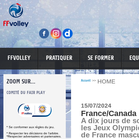
FFVOLLEY
PRATIQUER
SE FORMER
EQU
ZOOM SUR...
HOME
Accueil
>>
S
COMITÉ DU FAIR PLAY
LUTTE CONTRE LES VIOLENCES
MA PETITE
15/07/2024
France/Canada :
A dix jours de s
les Jeux Olympi
* Se conformer aux règles du jeu.
de France mascu
* Respecter les décisions de l’arbitre.
*Respecter adversaires et partenaires.