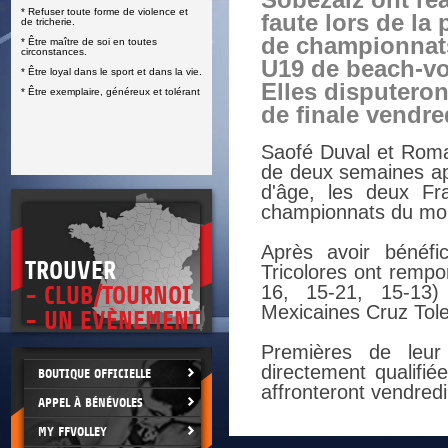
Sobezalz ont réa
* Refuser toute forme de violence et
E
faute lors de la
de tricherie.
de championna
* Être maître de soi en toutes
circonstances.
U19 de beach-vo
* Être loyal dans le sport et dans la vie.
Elles disputeron
* Être exemplaire, généreux et tolérant
de finale vendre
Saofé Duval et Rom
de deux semaines ap
d'âge, les deux Fr
championnats du mon
Après avoir bénéfi
TROUVER
Tricolores ont rempor
16, 15-21, 15-13)
- CLUB/TOURNOI
Mexicaines Cruz Tole
- UN EVÈNEMENT
Premières de leu
directement qualifié
BOUTIQUE OFFICIELLE
affronteront vendred
APPEL À BÉNÉVOLES
MY FFVOLLEY