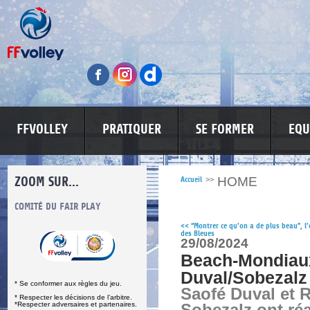
FFVOLLEY
PRATIQUER
SE FORMER
EQU
ZOOM SUR...
HOME
Accueil
>>
S
COMITÉ DU FAIR PLAY
LUTTE CONTRE LES VIOLENCES
MA PETITE
<<
“Montrer ce qu’on a de plus beau”, l’
des Bleues
29/08/2024
Beach-Mondiau
Duval/Sobezalz
* Se conformer aux règles du jeu.
Saofé Duval et
* Respecter les décisions de l’arbitre.
*Respecter adversaires et partenaires.