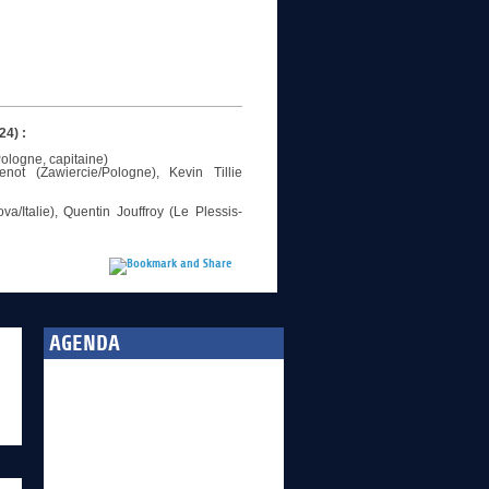
24) :
Pologne, capitaine)
ot (Zawiercie/Pologne), Kevin Tillie
/Italie), Quentin Jouffroy (Le Plessis-
AGENDA