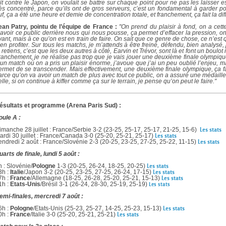
ait contre le Japon, on voulait se battre sur chaque point pour ne pas les laisser esp
rès concentré, parce qu’ils ont de gros serveurs, c’est un fondamental à garder p
uf, ça a été une heure et demie de concentration totale, et franchement, ça fait la dif
ean Patry, pointu de l’équipe de France :
"On prend du plaisir à fond, on a cett
’avoir ce public derrière nous qui nous pousse, ça permet d’effacer la pression, o
vant, mais à ce qu’on est en train de faire. On sait que ce genre de chose, ce n’est
’en profiter. Sur tous les matchs, je m’attends à être freiné, défendu, bien analysé
e retiens, c’est que les deux autres à côté, Earvin et Trévor, sont là et font un boulo
ranchement, je ne réalise pas trop que je vais jouer une deuxième finale olympique d
’un match où on a pris un plaisir énorme, j’avoue que j’ai un peu oublié l’enjeu,
ermet de se transcender. Mais effectivement, une deuxième finale olympique, ça fa
arce qu’on va avoir un match de plus avec tout ce public, on a assuré une médaille,
elle, si on continue à kiffer comme ça sur le terrain, je pense qu’on peut le faire."
ésultats et programme (Arena Paris Sud) :
oule A :
imanche 28 juillet : France/Serbie 3-2 (23-25, 25-17, 25-17, 21-25, 15-6)
Les stats
ardi 30 juillet : France/Canada 3-0 (25-20, 25-21, 25-17)
Les stats
endredi 2 août : France/Slovénie 2-3 (20-25, 23-25, 27-25, 25-22, 11-15)
Les stats
uarts de finale, lundi 5 août
:
h : Slovénie/
Pologne
1-3 (20-25, 26-24, 18-25, 20-25)
Les stats
3h :
Italie
/Japon 3-2 (20-25, 23-25, 27-25, 26-24, 17-15)
Les stats
7h :
France
/Allemagne (18-25, 26-28, 25-20, 25-21, 15-13)
Les stats
1h :
Etats-Unis
/Brésil 3-1 (26-24, 28-30, 25-19, 25-19)
Les stats
emi-finales, mercredi 7 août :
6h :
Pologne
/Etats-Unis (25-23, 25-27, 14-25, 25-23, 15-13)
Les stats
0h :
France
/Italie 3-0 (25-20, 25-21, 25-21)
Les stats