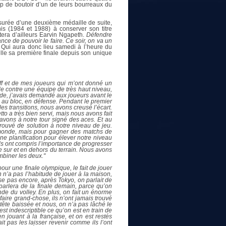
oup de boutoir d’un de leurs bourreaux du
ssurée d’une deuxième médaille de suite,
nis (1984 et 1988) à conserver son titre
ra d’ailleurs Earvin Ngapeth.
Défendre
nce de pouvoir le faire. Ce soir, on va un
Qui aura donc lieu samedi à l’heure du
lle sa première finale depuis son unique
aff et de mes joueurs qui m’ont donné un
e contre une équipe de très haut niveau,
rande, j’avais demandé aux joueurs avant le
e, au bloc, en défense. Pendant le premier
s transitions, nous avons creusé l’écart.
o a très bien servi, mais nous avons fait
avons à notre tour signé des aces. Et au
trouvé de solution à notre niveau de jeu.
u monde, mais pour gagner des matchs de
une planification pour élever notre niveau
ils ont compris l’importance de progresser
ne sur et en dehors du terrain. Nous avons
ombiner les deux."
pour une finale olympique, le fait de jouer
n n’a pas l’habitude de jouer à la maison,
se pas encore, après Tokyo, on parlait de
n parlera de la finale demain, parce qu’on
onde du volley. En plus, on fait un énorme
 faire grand-chose, ils n’ont jamais trouvé
 tête baissée et nous, on n’a pas lâché le
st indescriptible ce qu’on est en train de
n jouant à la française, et on est restés
it pas les laisser revenir comme ils l’ont