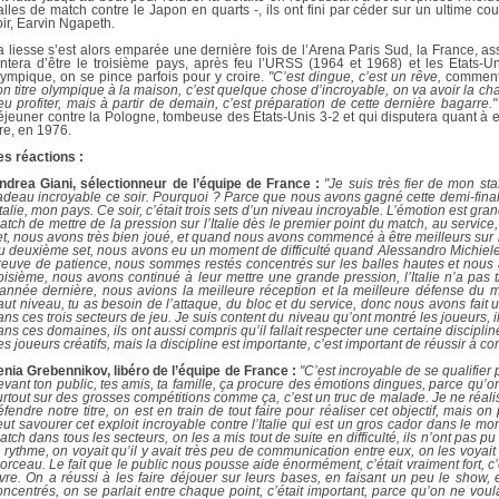
alles de match contre le Japon en quarts -, ils ont fini par céder sur un ultime c
oir, Earvin Ngapeth.
a liesse s’est alors emparée une dernière fois de l’Arena Paris Sud, la France, a
entera d’être le troisième pays, après feu l’URSS (1964 et 1968) et les Etats-U
lympique, on se pince parfois pour y croire.
"C’est dingue, c’est un rêve,
commente
on titre olympique à la maison, c’est quelque chose d’incroyable, on va avoir la cha
eu profiter, mais à partir de demain, c’est préparation de cette dernière bagarre."
éjeuner contre la Pologne, tombeuse des Etats-Unis 3-2 et qui disputera quant à e
tre, en 1976.
es réactions :
ndrea Giani, sélectionneur de l’équipe de France :
"Je suis très fier de mon st
adeau incroyable ce soir. Pourquoi ? Parce que nous avons gagné cette demi-final
’Italie, mon pays. Ce soir, c’était trois sets d’un niveau incroyable. L’émotion est g
atch de mettre de la pression sur l’Italie dès le premier point du match, au servic
et, nous avons très bien joué, et quand nous avons commencé à être meilleurs sur le
u deuxième set, nous avons eu un moment de difficulté quand Alessandro Michielett
reuve de patience, nous sommes restés concentrés sur les balles hautes et nous 
roisième, nous avons continué à leur mettre une grande pression, l’Italie n’a pas 
’année dernière, nous avions la meilleure réception et la meilleure défense d
aut niveau, tu as besoin de l’attaque, du bloc et du service, donc nous avons fait 
ans ces trois secteurs de jeu. Je suis content du niveau qu’ont montré les joueurs, 
ans ces domaines, ils ont aussi compris qu’il fallait respecter une certaine discipli
es joueurs créatifs, mais la discipline est importante, c’est important de réussir à c
enia Grebennikov, libéro de l’équipe de France :
"C’est incroyable de se qualifier 
evant ton public, tes amis, ta famille, ça procure des émotions dingues, parce qu’o
urtout sur des grosses compétitions comme ça, c’est un truc de malade. Je ne réali
éfendre notre titre, on est en train de tout faire pour réaliser cet objectif, mais o
eut savourer cet exploit incroyable contre l’Italie qui est un gros cador dans le m
atch dans tous les secteurs, on les a mis tout de suite en difficulté, ils n’ont pas pu
e rythme, on voyait qu’il y avait très peu de communication entre eux, on les voyait
orceau. Le fait que le public nous pousse aide énormément, c’était vraiment fort, c’e
ivre. On a réussi à les faire déjouer sur leurs bases, en faisant un peu le show, e
oncentrés, on se parlait entre chaque point, c’était important, parce qu’on ne voula