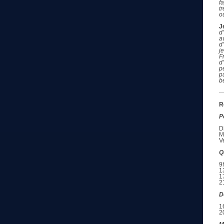
f
t
o
J
d
a
d
j
F
d
p
p
b
R
P
D
M
V
Q
9
1
1
2
D
1
2