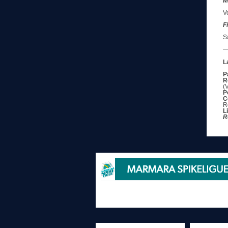
M
V
F
S
L
P
R
(
P
C
R
L
R