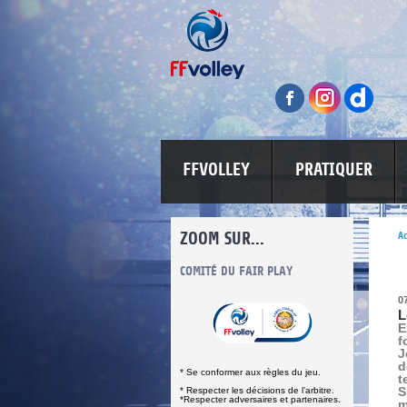
FFVOLLEY
PRATIQUER
ZOOM SUR...
Ac
INFORMATIONS CORONAVIRUS
COMITÉ DU FAIR PLAY
LUTTE CONT
0
L
E
f
J
d
* Se conformer aux règles du jeu.
t
S
* Respecter les décisions de l’arbitre.
*Respecter adversaires et partenaires.
m