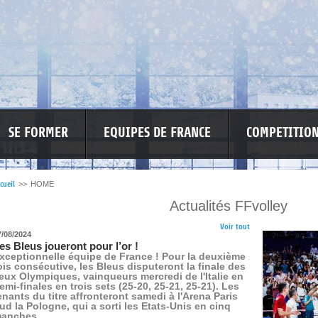
SE FORMER
EQUIPES DE FRANCE
COMPETITIO
cueil
>>
HOME
Actualités FFvolley
RE LES VIOLENCES
MA PETITE SPONSO
INFORMATIONS CORONAVIR
Voir tout
7/08/2024
es Bleus joueront pour l’or !
xceptionnelle équipe de France ! Pour la deuxième
ois consécutive, les Bleus disputeront la finale des
eux Olympiques, vainqueurs mercredi de l'Italie en
emi-finales en trois sets (25-20, 25-21, 25-21). Les
enants du titre affronteront samedi à l'Arena Paris
ud la Pologne, qui a sorti les Etats-Unis en cinq
anches.