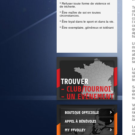
DOCUMENTS UTILES
* Refuser toute forme de violence et
SITUATION SANITAIRE
de tricherie.
T
COVID-19
o
* Être maître de soi en toutes
l
circonstances.
CLIQUEZ ICI
c
>
* Être loyal dans le sport et dans la vie.
l
c
* Être exemplaire, généreux et tolérant
q
a
h
U
m
m
a
p
s
L
s
u
TROUVER
l
- CLUB/TOURNOI
S
q
e
- UN EVÈNEMENT
s
V
a
BOUTIQUE OFFICIELLE
r
s
l
APPEL À BÉNÉVOLES
L
MY FFVOLLEY
c
o