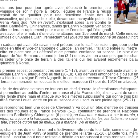
DOCUMENTS UTILES
SITUATION SANITAIR
rois ans jour pour jour après avoir décroché le premier titre
COVID-19
lympique de son histoire à Tokyo, l’équipe de France a réussi
’exploit de se qualifier pour une deuxième finale des JO
onsécutive, qui plus est chez elle, devant son incroyable public de
CLIQUEZ ICI
>
’Arena Paris Sud.
"On en rêvait"
, s’extasiait après la rencontre le
entral Barthélémy Chinenyeze, tandis qu’Earvin Ngapeth venait de
uitter le terrain rapidement pour masquer l’émotion qui l’étreignait
près avoir plié le match d’une ultime attaque, son 15e point du match. Cette émoti
umides d’un Andrea Giani, remerciant
"les joueurs qui m’ont donné un cadeau incro
n cadeau qui avait été savamment préparé par le staff, conscient que pour pertu
onde en titre et vice-championne d’Europe l’an dernier, il fallait d’entrée lui met
ettre en place son jeu défensif et de prendre confiance au service. Le bloc d’e
ttaque de Yuri Romano a donné le ton (3-1) et très vite, on a compris que les cha
as céder une once de terrain à des Italiens qui les avaient eux-mêmes balay
eptembre à Rome.
e premier set est cependant très serré (17-17), avant un mini-break juste avant le
péciale Earvin », attaque dos au filet (20-18). Ces derniers enfoncent le clou sur u
n « block-out » signé Earvin Ngapeth, la conclusion revenant à Trévor Clevenot (25
e terrain ce mercredi, en tout cas le meilleur marqueur (17 points, 15/24 en attaque, 
a fin de deuxième set sera en tout cas un chef d’œuvre, le réceptionneur/attaquant
ui permettent au public d’entrer en transe et à la France d'égaliser, avant de se m
ntre feinte d’une main et attaque aux trois mètres surpuissante qui donne trois bal
uffit à Yacine Louati, entré en jeu au service et qui sort un ace pleine ligne (25-21).
os reprendriez bien une dose de Clevenot ? Va pour un bloc d’entrée de troisièm
lors des tribunes et la France s’envole (5-1), continuant de prendre la Naziona
acontera Barthélémy Chinenyeze (6 points),
on était des « daleux » sur le terrain, 
urtout, on a joué à la française, avec des défenses, des feintes, les Italiens ne sava
a tête, c’est ce qu’on fait de mieux, ça a marché, 3-0 et merci !"
es champions du monde en ont effectivement vite perdu leur latin, commettant de 
oéquipiers de Jean Patry (9 points) de prendre le large (21-16). Et cette fois, mê
nt lutté jusqu’au bout pour refuser la défaite en repoussant à trois reprises l’inél