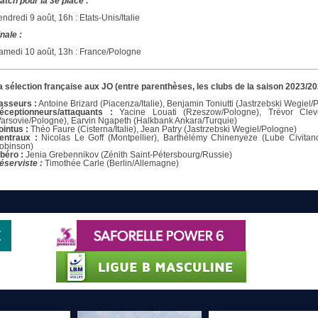
atch pour la 3e place :
endredi 9 août, 16h : Etats-Unis/Italie
inale :
amedi 10 août, 13h : France/Pologne
a sélection française aux JO (entre parenthèses, les clubs de la saison 2023/20
asseurs :
Antoine Brizard (Piacenza/Italie), Benjamin Toniutti (Jastrzebski Wegiel/
éceptionneurs/attaquants :
Yacine Louati (Rzeszow/Pologne), Trévor Cleven
Varsovie/Pologne), Earvin Ngapeth (Halkbank Ankara/Turquie)
ointus :
Théo Faure (Cisterna/Italie), Jean Patry (Jastrzebski Wegiel/Pologne)
entraux :
Nicolas Le Goff (Montpellier), Barthélémy Chinenyeze (Lube Civitanova
obinson)
ibéro :
Jenia Grebennikov (Zénith Saint-Pétersbourg/Russie)
éserviste :
Timothée Carle (Berlin/Allemagne)