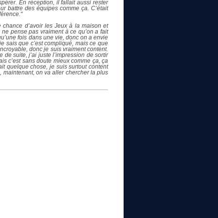
érer. En réception, il fallait aussi rester
our battre des équipes comme ça. C’était
férence."
e chance d’avoir les Jeux à la maison et
n ne pense pas vraiment à ce qu’on a fait
 qu’une fois dans une vie, donc on a envie
, je sais que c’est compliqué, mais ce que
t incroyable, donc je suis vraiment content.
e suite, j’ai juste l’impression de sortir
 mais c’est sans doute mieux comme ça, ça
it quelque chose, je suis surtout content
 maintenant, on va aller chercher la plus