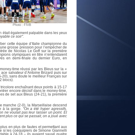
E
Photo : FIVB
on était également palpable dans les yeux
yable ce soir".
rber cette équipe d’Italie championne du
tre une grosse pression pour l’empêcher de
ntrée de Nicolas Le Goff sur la première
mpions olympiques en titre n’entendaient
és en demi-finale du dernier Euro, en
 money-time réussi par les Bleus sur la «
n ace salvateur d’Antoine Brizard puis sur
-20), sans doute le meilleur Français sur
2 blocs).
 tricolore enchaînant deux points à 15-17
ontrer encore décisif dans le money-time,
les de set aux Bleus (24-21), la première
e manche (2-0), la Marseillaise descend
le à la gorge.
"On a été hyper agressifs,
on ne voulait pas leur laisser un point. Et
ient plus ce qui se passait, on a joué avec
plus en plus de fautes et permettant aux
me si les coéquipiers de Simone Giannelli
uctable à 24-18 – ils avaient sauvé quatre