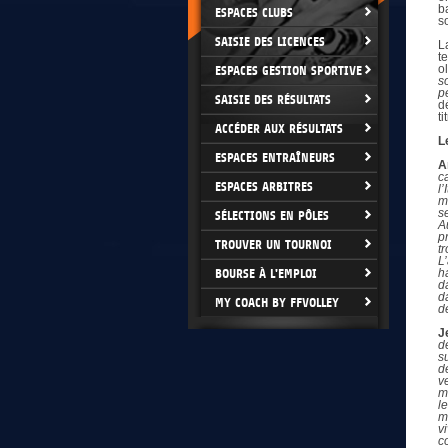
b
ESPACES CLUBS
s
SAISIE DES LICENCES
L
t
o
ESPACES GESTION SPORTIVE
s
p
SAISIE DES RÉSULTATS
d
ti
ACCÉDER AUX RÉSULTATS
L
ESPACES ENTRAÎNEURS
A
c
ESPACES ARBITRES
l
m
s
SÉLECTIONS EN PÔLES
A
p
TROUVER UN TOURNOI
t
L
BOURSE À L'EMPLOI
h
d
d
MY COACH BY FFVOLLEY
d
J
d
s
d
v
m
l
m
v
c