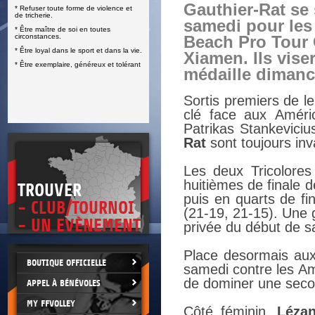
Gauthier-Rat se 
* Refuser toute forme de violence et
E
de tricherie.
samedi pour les
* Être maître de soi en toutes
circonstances.
Beach Pro Tour 
* Être loyal dans le sport et dans la vie.
Xiamen. Ils vise
* Être exemplaire, généreux et tolérant
médaille dimanc
Sortis premiers de l
clé face aux Améri
Patrikas Stankevici
Rat
sont toujours in
Les deux Tricolore
huitièmes de finale 
TROUVER
puis en quarts de f
- CLUB/TOURNOI
(21-19, 21-15). Une 
- UN EVÈNEMENT
privée du début de s
Place desormais aux
BOUTIQUE OFFICIELLE
samedi contre les Am
de dominer une secon
APPEL À BÉNÉVOLES
MY FFVOLLEY
Côté féminin,
Lézan