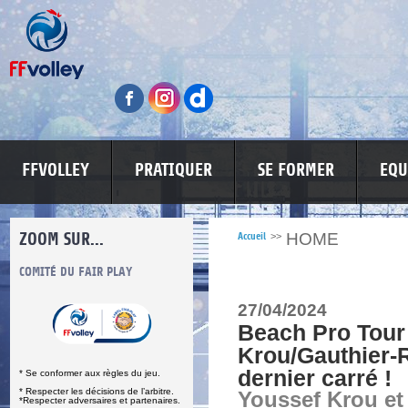
FFVOLLEY
PRATIQUER
SE FORMER
EQU
ZOOM SUR...
HOME
Accueil
>>
S
COMITÉ DU FAIR PLAY
LUTTE CONTRE LES VIOLENCES
MA PETITE
27/04/2024
Beach Pro Tour
Krou/Gauthier-R
dernier carré !
* Se conformer aux règles du jeu.
* Respecter les décisions de l’arbitre.
Youssef Krou et
*Respecter adversaires et partenaires.