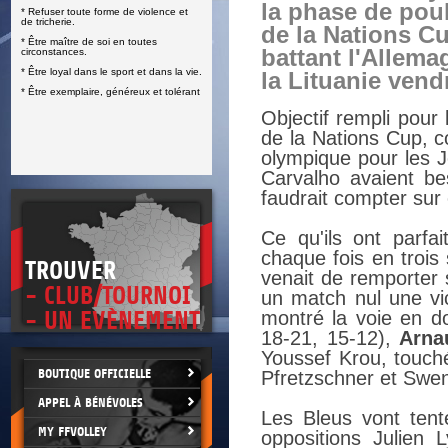
la phase de poul
* Refuser toute forme de violence et
E
de tricherie.
de la Nations C
* Être maître de soi en toutes
battant l'Allema
circonstances.
* Être loyal dans le sport et dans la vie.
la Lituanie vend
* Être exemplaire, généreux et tolérant
Objectif rempli pour 
de la Nations Cup, co
olympique pour les J
Carvalho avaient be
faudrait compter sur e
Ce qu'ils ont parf
chaque fois en trois
TROUVER
venait de remporter 
- CLUB/TOURNOI
un match nul une vic
- UN EVÈNEMENT
montré la voie en d
18-21, 15-12),
Arna
Youssef Krou, touché
BOUTIQUE OFFICIELLE
Pfretzschner et Swen
APPEL À BÉNÉVOLES
Les Bleus vont tent
MY FFVOLLEY
oppositions Julien 