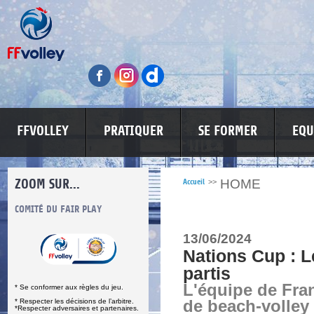
FFVOLLEY
PRATIQUER
SE FORMER
EQU
ZOOM SUR...
HOME
Accueil
>>
S
COMITÉ DU FAIR PLAY
LUTTE CONTRE LES VIOLENCES
MA PETITE
13/06/2024
Nations Cup : L
partis
L'équipe de Fra
* Se conformer aux règles du jeu.
* Respecter les décisions de l’arbitre.
de beach-volley
*Respecter adversaires et partenaires.