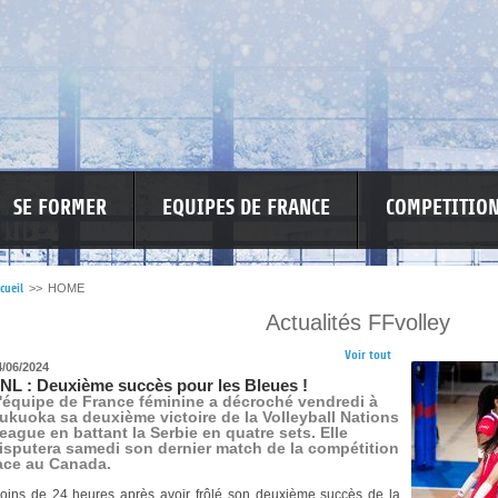
SE FORMER
EQUIPES DE FRANCE
COMPETITIO
cueil
>>
HOME
Actualités FFvolley
RE LES VIOLENCES
MA PETITE SPONSO
INFORMATIONS CORONAVIR
Voir tout
4/06/2024
NL : Deuxième succès pour les Bleues !
'équipe de France féminine a décroché vendredi à
ukuoka sa deuxième victoire de la Volleyball Nations
eague en battant la Serbie en quatre sets. Elle
isputera samedi son dernier match de la compétition
ace au Canada.
oins de 24 heures après avoir frôlé son deuxième succès de la