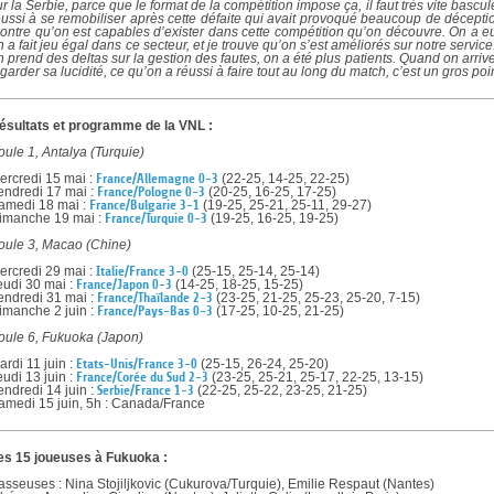
ur la Serbie, parce que le format de la compétition impose ça, il faut très vite bascul
éussi à se remobiliser après cette défaite qui avait provoqué beaucoup de déceptio
ontre qu’on est capables d’exister dans cette compétition qu’on découvre. On a eu
n a fait jeu égal dans ce secteur, et je trouve qu’on s’est améliorés sur notre servic
n prend des deltas sur la gestion des fautes, on a été plus patients. Quand on arriv
 garder sa lucidité, ce qu’on a réussi à faire tout au long du match, c’est un gros point
ésultats et programme de la VNL :
oule 1, Antalya (Turquie)
ercredi 15 mai :
France/Allemagne 0-3
(22-25, 14-25, 22-25)
endredi 17 mai :
France/Pologne 0-3
(20-25, 16-25, 17-25)
amedi 18 mai :
France/Bulgarie 3-1
(19-25, 25-21, 25-11, 29-27)
imanche 19 mai :
France/Turquie 0-3
(19-25, 16-25, 19-25)
oule 3, Macao (Chine)
ercredi 29 mai :
Italie/France 3-0
(25-15, 25-14, 25-14)
eudi 30 mai :
France/Japon 0-3
(14-25, 18-25, 15-25)
endredi 31 mai :
France/Thaïlande 2-3
(23-25, 21-25, 25-23, 25-20, 7-15)
imanche 2 juin :
France/Pays-Bas 0-3
(17-25, 10-25, 21-25)
oule 6, Fukuoka (Japon)
ardi 11 juin :
Etats-Unis/France 3-0
(25-15, 26-24, 25-20)
eudi 13 juin :
France/Corée du Sud 2-3
(23-25, 25-21, 25-17, 22-25, 13-15)
endredi 14 juin :
Serbie/France 1-3
(22-25, 25-22, 23-25, 21-25)
amedi 15 juin, 5h : Canada/France
es 15 joueuses à Fukuoka :
asseuses : Nina Stojiljkovic (Cukurova/Turquie), Emilie Respaut (Nantes)