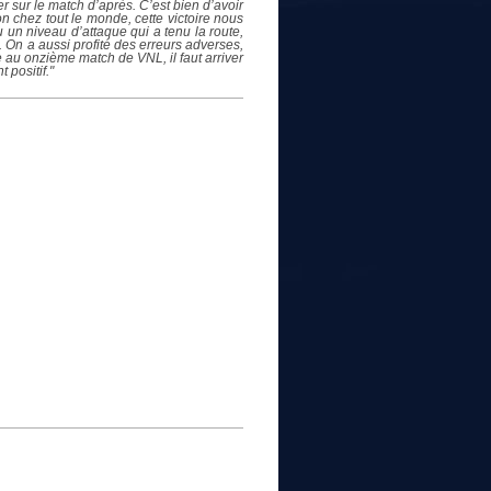
er sur le match d’après. C’est bien d’avoir
n chez tout le monde, cette victoire nous
 un niveau d’attaque qui a tenu la route,
e. On a aussi profité des erreurs adverses,
e au onzième match de VNL, il faut arriver
 positif."