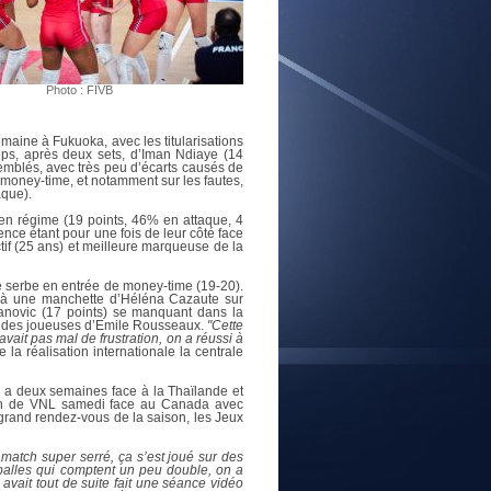
E
Photo : FIVB
maine à Fukuoka, avec les titularisations
peps, après deux sets, d’Iman Ndiaye (14
semblés, avec très peu d’écarts causés de
le money-time, et notamment sur les fautes,
aque).
n régime (19 points, 46% en attaque, 4
ience étant pour une fois de leur côté face
ctif (25 ans) et meilleure marqueuse de la
e serbe en entrée de money-time (19-20).
e à une manchette d’Héléna Cazaute sur
vanovic (17 points) se manquant dans la
ur des joueuses d’Emile Rousseaux.
"Cette
avait pas mal de frustration, on a réussi à
e la réalisation internationale la centrale
y a deux semaines face à la Thaïlande et
atch de VNL samedi face au Canada avec
r grand rendez-vous de la saison, les Jeux
 match super serré, ça s’est joué sur des
 balles qui comptent un peu double, on a
 avait tout de suite fait une séance vidéo