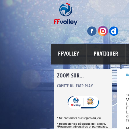
FFVOLLEY
PRATIQUER
ZOOM SUR...
Ac
INFORMATIONS CORONAVIRUS
COMITÉ DU FAIR PLAY
LUTTE CONT
1
V
L
F
L
d
* Se conformer aux règles du jeu.
f
* Respecter les décisions de l’arbitre.
*Respecter adversaires et partenaires.
M