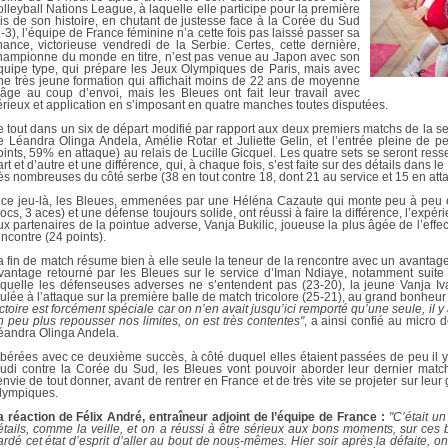
DOCUMENTS UTILES
olleyball Nations League, à laquelle elle participe pour la première
SITUATION SANITAIR
ois de son histoire, en chutant de justesse face à la Corée du Sud
COVID-19
2-3), l’équipe de France féminine n’a cette fois pas laissé passer sa
hance, victorieuse vendredi de la Serbie. Certes, cette dernière,
hampionne du monde en titre, n’est pas venue au Japon avec son
CLIQUEZ ICI
>
quipe type, qui prépare les Jeux Olympiques de Paris, mais avec
ne très jeune formation qui affichait moins de 22 ans de moyenne
’âge au coup d’envoi, mais les Bleues ont fait leur travail avec
érieux et application en s’imposant en quatre manches toutes disputées.
e tout dans un six de départ modifié par rapport aux deux premiers matchs de la se
e Léandra Olinga Andela, Amélie Rotar et Juliette Gelin, et l’entrée pleine de 
oints, 59% en attaque) au relais de Lucille Gicquel. Les quatre sets se seront res
art et d’autre et une différence, qui, à chaque fois, s’est faite sur des détails dans 
rès nombreuses du côté serbe (38 en tout contre 18, dont 21 au service et 15 en att
 ce jeu-là, les Bleues, emmenées par une Héléna Cazaute qui monte peu à peu e
locs, 3 aces) et une défense toujours solide, ont réussi à faire la différence, l’expér
ux partenaires de la pointue adverse, Vanja Bukilic, joueuse la plus âgée de l’effe
encontre (24 points).
a fin de match résume bien à elle seule la teneur de la rencontre avec un avantag
vantage retourné par les Bleues sur le service d’Iman Ndiaye, notamment suit
aquelle les défenseuses adverses ne s’entendent pas (23-20), la jeune Vanja I
oulée à l’attaque sur la première balle de match tricolore (25-21), au grand bonhe
ictoire est forcément spéciale car on n’en avait jusqu’ici remporté qu’une seule, il y 
n peu plus repousser nos limites, on est très contentes"
, a ainsi confié au micro d
éandra Olinga Andela.
ibérées avec ce deuxième succès, à côté duquel elles étaient passées de peu il 
eudi contre la Corée du Sud, les Bleues vont pouvoir aborder leur dernier m
’envie de tout donner, avant de rentrer en France et de très vite se projeter sur leu
lympiques.
a réaction de Félix André, entraîneur adjoint de l’équipe de France :
"C’était un
étails, comme la veille, et on a réussi à être sérieux aux bons moments, sur ces
ardé cet état d’esprit d’aller au bout de nous-mêmes. Hier soir après la défaite, on