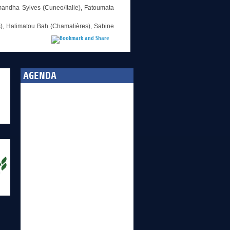
Amandha Sylves (Cuneo/Italie), Fatoumata
s), Halimatou Bah (Chamalières), Sabine
AGENDA