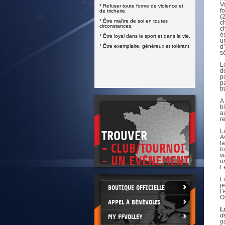
DOCUMENTS UTILES
V
* Refuser toute forme de violence et
SITUATION SANITAIRE
f
de tricherie.
COVID-19
(
* Être maître de soi en toutes
c
circonstances.
c
CLIQUEZ ICI
>
é
* Être loyal dans le sport et dans la vie.
u
* Être exemplaire, généreux et tolérant
d
s
L
d
p
p
t
A
b
a
r
L
TROUVER
A
l
- CLUB/TOURNOI
f
v
- UN EVÈNEMENT
u
L
L
j
BOUTIQUE OFFICIELLE
l
O
APPEL À BÉNÉVOLES
L
d
MY FFVOLLEY
g