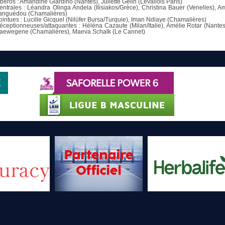
ibéros : Amandine Giardino (Nantes), Juliette Gelin (Levallois Paris)
entrales : Léandra Olinga Andela (Ilisiakos/Grèce), Christina Bauer (Venelles), 
anguédou (Chamalières)
ointues : Lucille Gicquel (Nilüfer Bursa/Turquie), Iman Ndiaye (Chamalières)
éceptionneuses/attaquantes : Héléna Cazaute (Milan/Italie), Amélie Rotar (Nante
aewegene (Chamalières), Maeva Schalk (Le Cannet)