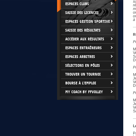
s
ESPACES CLUBS
r
m
SAISIE DES LICENCES
o
o
à
ESPACES GESTION SPORTIVE
SAISIE DES RÉSULTATS
R
ACCÉDER AUX RÉSULTATS
P
ESPACES ENTRAÎNEURS
M
V
ESPACES ARBITRES
S
D
SÉLECTIONS EN PÔLES
P
TROUVER UN TOURNOI
M
J
V
BOURSE À L'EMPLOI
D
MY COACH BY FFVOLLEY
P
M
J
V
S
L
P