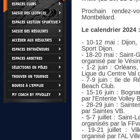
ESPACES CLUBS
Prochain rendez-
SAISIE DES LICENCES
Montbéliard
.
ESPACES GESTION SPORTIVE
Le calendrier 2024 
SAISIE DES RÉSULTATS
ACCÉDER AUX RÉSULTATS
- 10-12 mai : Dijon
Sport Dijon.
ESPACES ENTRAÎNEURS
- 18-20 mai : Saint
ESPACES ARBITRES
organisé par le Vési
- 1-2 juin : Orléans
SÉLECTIONS EN PÔLES
Ligue du Centre Val d
TROUVER UN TOURNOI
- 7-9 juin : Ile de 
Beach Club.
BOURSE À L'EMPLOI
- 15-16 juin : Bogn
MY COACH BY FFVOLLEY
par l'Entente Volley
- 28-29 juin : Saint
par Saintes VB.
- 5-7 juillet : Sain
organisés par la FFvo
- 19-21 juillet : V
organisé par l'AL Vil