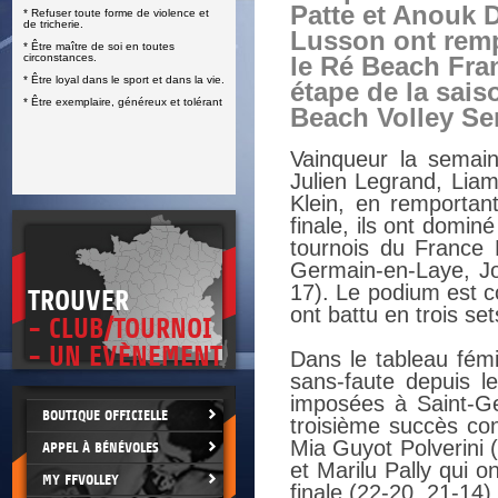
Patte et Anouk 
* Refuser toute forme de violence et
E
de tricherie.
Lusson ont rem
* Être maître de soi en toutes
circonstances.
le Ré Beach Fra
* Être loyal dans le sport et dans la vie.
étape de la sai
* Être exemplaire, généreux et tolérant
Beach Volley Ser
Vainqueur la semai
Julien Legrand, Liam
Klein, en remportan
finale, ils ont domin
tournois du France 
Germain-en-Laye, J
17). Le podium est c
TROUVER
ont battu en trois se
- CLUB/TOURNOI
- UN EVÈNEMENT
Dans le tableau fémi
sans-faute depuis le
imposées à Saint-Ge
BOUTIQUE OFFICIELLE
troisième succès con
Mia Guyot Polverini 
APPEL À BÉNÉVOLES
et Marilu Pally qui on
MY FFVOLLEY
finale (22-20, 21-14).