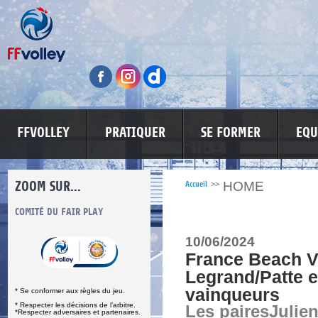
FFVOLLEY
PRATIQUER
SE FORMER
EQU
ZOOM SUR...
HOME
Accueil
>>
S
COMITÉ DU FAIR PLAY
LUTTE CONTRE LES VIOLENCES
MA PETITE
10/06/2024
France Beach Vo
Legrand/Patte 
vainqueurs
* Se conformer aux règles du jeu.
* Respecter les décisions de l’arbitre.
Les pairesJulie
*Respecter adversaires et partenaires.