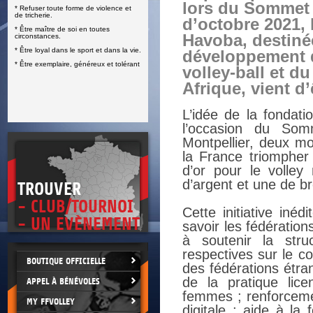
lors du Sommet 
* Refuser toute forme de violence et
E
de tricherie.
d’octobre 2021, 
* Être maître de soi en toutes
Havoba, destinée
circonstances.
* Être loyal dans le sport et dans la vie.
développement 
* Être exemplaire, généreux et tolérant
volley-ball et d
Afrique, vient d’
L’idée de la fondat
l’occasion du Som
Montpellier, deux m
la France triompher 
d’or pour le volley
d’argent et une de b
TROUVER
- CLUB/TOURNOI
Cette initiative iné
- UN EVÈNEMENT
savoir les fédération
à soutenir la stru
respectives sur le c
BOUTIQUE OFFICIELLE
des fédérations étr
de la pratique lic
APPEL À BÉNÉVOLES
femmes ; renforcemen
MY FFVOLLEY
digitale ; aide à la