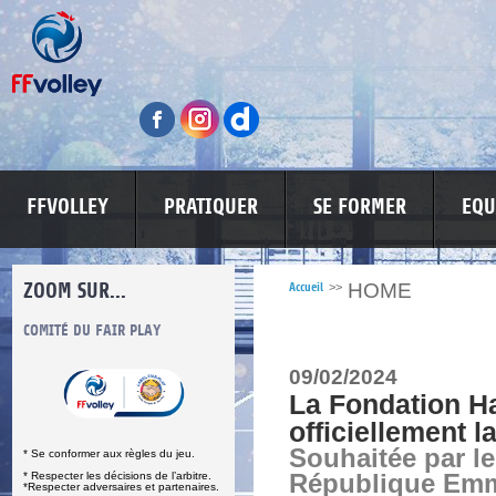
FFVOLLEY
PRATIQUER
SE FORMER
EQU
ZOOM SUR...
HOME
Accueil
>>
S
COMITÉ DU FAIR PLAY
LUTTE CONTRE LES VIOLENCES
MA PETITE
09/02/2024
La Fondation H
officiellement l
Souhaitée par le
* Se conformer aux règles du jeu.
* Respecter les décisions de l’arbitre.
République Em
*Respecter adversaires et partenaires.