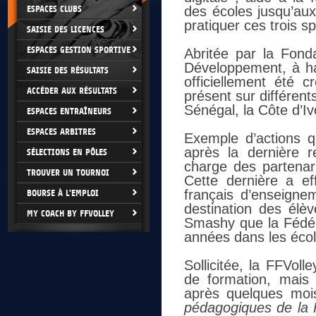
ESPACES CLUBS
des écoles jusqu’aux
pratiquer ces trois sp
SAISIE DES LICENCES
ESPACES GESTION SPORTIVE
Abritée par la Fond
Développement, à ha
SAISIE DES RÉSULTATS
officiellement été
ACCÉDER AUX RÉSULTATS
présent sur différents
Sénégal, la Côte d’Iv
ESPACES ENTRAÎNEURS
ESPACES ARBITRES
Exemple d’actions q
après la dernière 
SÉLECTIONS EN PÔLES
charge des partenari
TROUVER UN TOURNOI
Cette dernière a ef
français d’enseigne
BOURSE À L'EMPLOI
destination des él
MY COACH BY FFVOLLEY
Smashy que la Fédér
années dans les écol
Sollicitée, la FFVoll
de formation, mais 
après quelques moi
pédagogiques de la FF