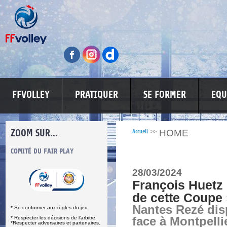
FFVOLLEY
PRATIQUER
SE FORMER
EQU
ZOOM SUR...
HOME
Accueil
>>
S
COMITÉ DU FAIR PLAY
LUTTE CONTRE LES VIOLENCES
MA PETITE
28/03/2024
François Huetz :
de cette Coupe 
Nantes Rezé di
* Se conformer aux règles du jeu.
* Respecter les décisions de l’arbitre.
face à Montpelli
*Respecter adversaires et partenaires.