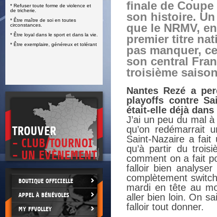
finale de Coupe
* Refuser toute forme de violence et
E
de tricherie.
son histoire. U
* Être maître de soi en toutes
que le NRMV, en
circonstances.
* Être loyal dans le sport et dans la vie.
premier titre nat
* Être exemplaire, généreux et tolérant
pas manquer, ce
son central Fran
troisième saison
Nantes Rezé a per
playoffs contre Sa
était-elle déjà dans
J’ai un peu du mal à 
qu’on redémarrait 
TROUVER
Saint-Nazaire a fai
- CLUB/TOURNOI
qu’à partir du troi
- UN EVÈNEMENT
comment on a fait po
falloir bien analyse
complètement switche
BOUTIQUE OFFICIELLE
mardi en tête au mo
APPEL À BÉNÉVOLES
aller bien loin. On sa
falloir tout donner.
MY FFVOLLEY