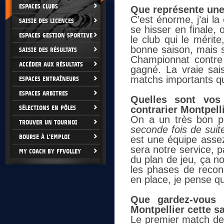
ESPACES CLUBS
Que représente une
C’est énorme, j’ai la
SAISIE DES LICENCES
se hisser en finale, 
ESPACES GESTION SPORTIVE
le club qui le mérite
bonne saison, mais s
SAISIE DES RÉSULTATS
Championnat contre 
ACCÉDER AUX RÉSULTATS
gagné. La vraie sa
matchs importants qu
ESPACES ENTRAÎNEURS
ESPACES ARBITRES
Quelles sont vos 
SÉLECTIONS EN PÔLES
contrarier Montpel
On a un très bon p
TROUVER UN TOURNOI
seconde fois de suit
BOURSE À L'EMPLOI
est une équipe assez
sera notre service, pa
MY COACH BY FFVOLLEY
du plan de jeu, ça nou
les phases de recons
en place, je pense q
Que gardez-vous
Montpellier cette 
Le premier match de 