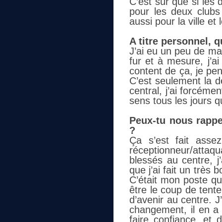
C’est sûr que si les 
pour les deux clubs
aussi pour la ville et 
A titre personnel, q
J’ai eu un peu de ma
fur et à mesure, j’ai
content de ça, je pe
C’est seulement la d
central, j’ai forcém
sens tous les jours 
Peux-tu nous rapp
?
Ça s’est fait asse
réceptionneur/atta
blessés au centre, j
que j’ai fait un trè
C’était mon poste qua
être le coup de tenter
d’avenir au centre. J
changement, il en a 
faire confiance, et 