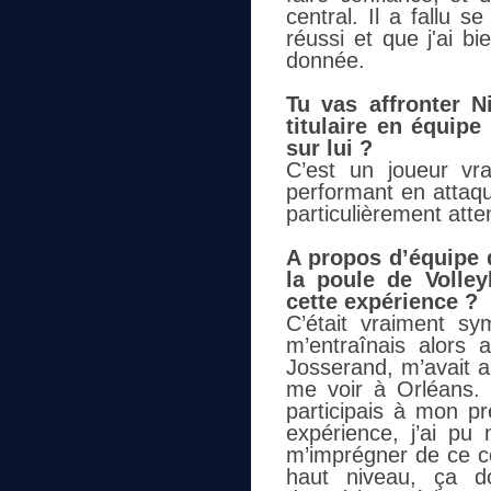
central. Il a fallu s
réussi et que j'ai b
donnée.
Tu vas affronter N
titulaire en équip
sur lui ?
C’est un joueur vr
performant en attaque
particulièrement atten
A propos d’équipe d
la poule de Volle
cette expérience ?
C’était vraiment s
m’entraînais alors 
Josserand, m’avait 
me voir à Orléans. L
participais à mon p
expérience, j’ai pu
m’imprégner de ce co
haut niveau, ça d