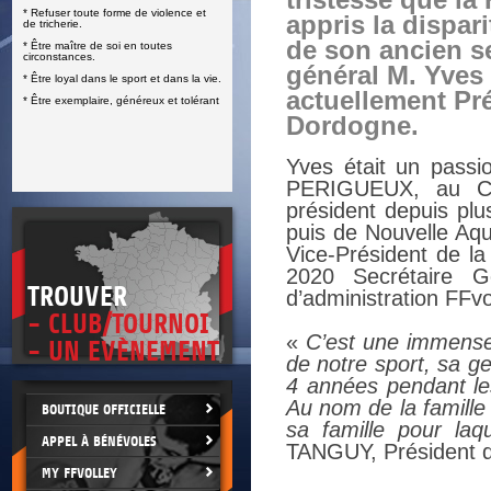
tristesse que la
* Refuser toute forme de violence et
E
appris la dispar
de tricherie.
de son ancien se
* Être maître de soi en toutes
circonstances.
général M. Yve
* Être loyal dans le sport et dans la vie.
actuellement Pr
* Être exemplaire, généreux et tolérant
Dordogne.
Yves était un passi
PERIGUEUX, au Com
président depuis plu
puis de Nouvelle Aqu
Vice-Président de l
2020 Secrétaire G
TROUVER
d’administration FFvo
- CLUB/TOURNOI
«
C’est une immense 
- UN EVÈNEMENT
de notre sport, sa g
4 années pendant les
Au nom de la famille
BOUTIQUE OFFICIELLE
sa famille pour laq
APPEL À BÉNÉVOLES
TANGUY, Président de
MY FFVOLLEY