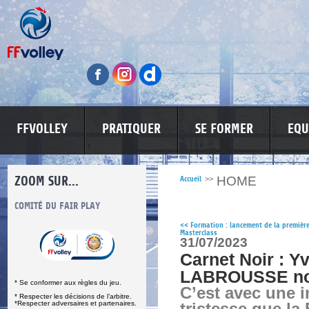
FFVOLLEY
PRATIQUER
SE FORMER
EQU
ZOOM SUR...
HOME
Accueil
>>
S
COMITÉ DU FAIR PLAY
LUTTE CONTRE LES VIOLENCES
MA PETITE
<<
Formation : lancement de la premièr
Masterclass
31/07/2023
Carnet Noir : Y
LABROUSSE nou
* Se conformer aux règles du jeu.
C’est avec une
* Respecter les décisions de l’arbitre.
*Respecter adversaires et partenaires.