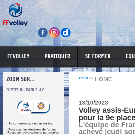
FFVOLLEY
PRATIQUER
SE FORMER
EQU
ZOOM SUR...
HOME
Accueil
>>
S
COMITÉ DU FAIR PLAY
LUTTE CONTRE LES VIOLENCES
MA PETITE
13/10/2023
Volley assis-Eu
pour la 9e plac
L'équipe de Fra
* Se conformer aux règles du jeu.
* Respecter les décisions de l’arbitre.
achevé jeudi so
*Respecter adversaires et partenaires.