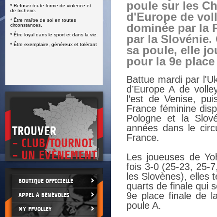
poule sur les C
* Refuser toute forme de violence et
E
de tricherie.
d'Europe de voll
* Être maître de soi en toutes
dominée par la 
circonstances.
* Être loyal dans le sport et dans la vie.
par la Slovénie
* Être exemplaire, généreux et tolérant
sa poule, elle j
pour la 9e place 
Battue
mardi par l'U
d’Europe A de volle
l’est de Venise, pu
France féminine disp
Pologne et la Slov
années dans le circu
TROUVER
France.
- CLUB/TOURNOI
- UN EVÈNEMENT
Les joueuses de Yo
fois 3-0 (25-23, 25-
les Slovènes), elles 
BOUTIQUE OFFICIELLE
quarts de finale qui 
9e place finale de l
APPEL À BÉNÉVOLES
poule A.
MY FFVOLLEY