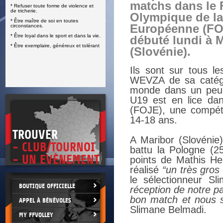
matchs dans le 
* Refuser toute forme de violence et
E
de tricherie.
Olympique de l
* Être maître de soi en toutes
Européenne (FOJ
circonstances.
* Être loyal dans le sport et dans la vie.
débuté lundi à 
* Être exemplaire, généreux et tolérant
(Slovénie).
Ils sont sur tous le
WEVZA de sa catégo
monde dans un peu 
U19 est en lice da
(FOJE), une compéti
14-18 ans.
TROUVER
A Maribor (Slovénie)
- CLUB/TOURNOI
battu la Pologne (2
- UN EVÈNEMENT
points de Mathis He
réalisé
“un très gros
le sélectionneur S
BOUTIQUE OFFICIELLE
réception de notre par
bon match et nous 
APPEL À BÉNÉVOLES
Slimane Belmadi.
MY FFVOLLEY