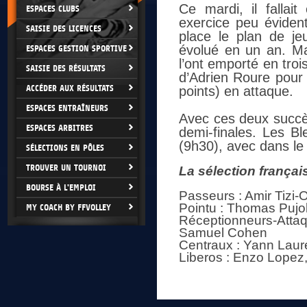
Ce mardi, il falla
ESPACES CLUBS
exercice peu éviden
SAISIE DES LICENCES
place le plan de je
évolué en un an. Mai
ESPACES GESTION SPORTIVE
l’ont emporté en tro
SAISIE DES RÉSULTATS
d’Adrien Roure pour
ACCÉDER AUX RÉSULTATS
points) en attaque.
ESPACES ENTRAÎNEURS
Avec ces deux succès,
ESPACES ARBITRES
demi-finales. Les Bl
(9h30), avec dans le 
SÉLECTIONS EN PÔLES
TROUVER UN TOURNOI
La sélection françai
BOURSE À L'EMPLOI
Passeurs : Amir Tizi-
Pointu : Thomas Pujo
MY COACH BY FFVOLLEY
Réceptionneurs-Attaqu
Samuel Cohen
Centraux : Yann Laure
Liberos : Enzo Lopez