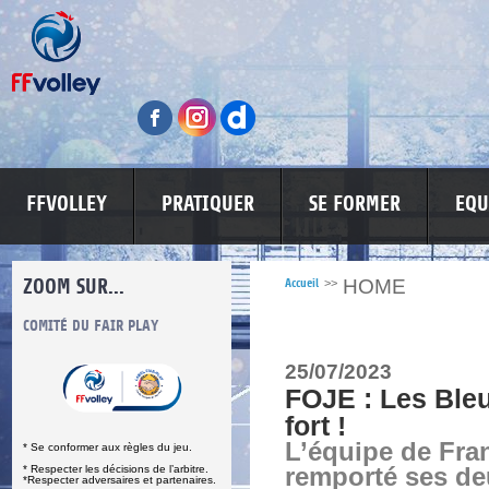
FFVOLLEY
PRATIQUER
SE FORMER
EQU
ZOOM SUR...
HOME
Accueil
>>
S
COMITÉ DU FAIR PLAY
LUTTE CONTRE LES VIOLENCES
MA PETITE
25/07/2023
FOJE : Les Ble
fort !
L’équipe de Fra
* Se conformer aux règles du jeu.
* Respecter les décisions de l’arbitre.
remporté ses de
*Respecter adversaires et partenaires.