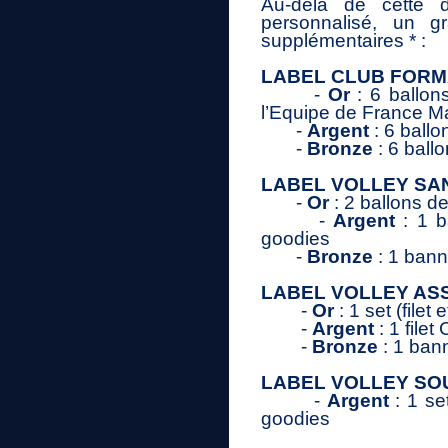
Au-delà de cette d
personnalisé, un g
supplémentaires * :
LABEL CLUB FOR
-
Or
: 6 ballon
l’Equipe de France M
-
Argent
: 6 ball
-
Bronze
: 6 bal
LABEL VOLLEY SA
-
Or
: 2 ballons 
-
Argent
: 1 b
goodies
-
Bronze
: 1 bann
LABEL VOLLEY ASS
-
Or
: 1 set (fil
-
Argent
: 1 file
-
Bronze
: 1 ban
LABEL VOLLEY SO
-
Argent
: 1 se
goodies