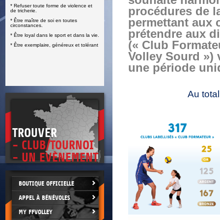
souhaité harmon
* Refuser toute forme de violence et
E
procédures de la
de tricherie.
permettant aux 
* Être maître de soi en toutes
circonstances.
prétendre aux di
* Être loyal dans le sport et dans la vie.
(« Club Formateu
* Être exemplaire, généreux et tolérant
Volley Sourd ») v
une période uniq
Au tota
TROUVER
- CLUB/TOURNOI
- UN EVÈNEMENT
BOUTIQUE OFFICIELLE
APPEL À BÉNÉVOLES
MY FFVOLLEY