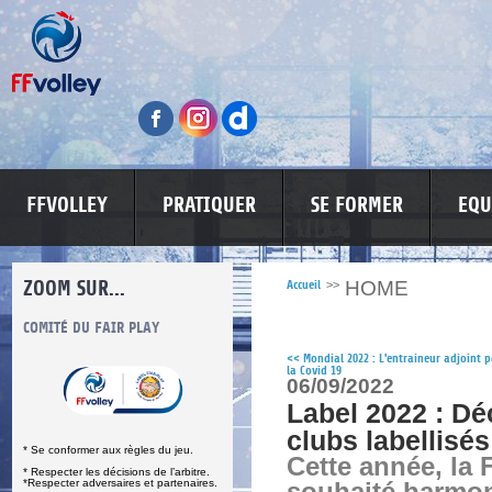
FFVOLLEY
PRATIQUER
SE FORMER
EQU
ZOOM SUR...
HOME
Accueil
>>
S
COMITÉ DU FAIR PLAY
LUTTE CONTRE LES VIOLENCES
MA PETITE
<<
Mondial 2022 : L'entraineur adjoint p
la Covid 19
06/09/2022
Label 2022 : Dé
clubs labellisés
* Se conformer aux règles du jeu.
Cette année, la 
* Respecter les décisions de l’arbitre.
*Respecter adversaires et partenaires.