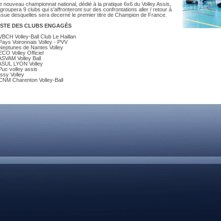
DOCUMENTS UTILES
 nouveau championnat national, dédié à la pratique 6x6 du Volley Assis,
SITUATION SANITAIR
groupera 9 clubs qui s'affronteront sur des confrontations aller / retour à
issue desquelles sera decerné le premier titre de Champion de France.
COVID-19
ISTE DES CLUBS ENGAGÉS
CLIQUEZ ICI
>
VBCH Volley-Ball Club Le Haillan
Pays Voironnais Volley - PVV
 Neptunes de Nantes Volley
ECO Volley Officiel
ASVAM Volley Ball
 ASUL LYON Volley
Puc volley assis
Issy Volley
 CNM Charenton Volley-Ball