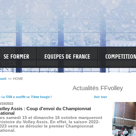
SE FORMER
EQUIPES DE FRANCE
COMPETITIO
cueil
>>
HOME
Actualités FFvolley
RE LES VIOLENCES
MA PETITE SPONSO
INFORMATIONS CORONAVIR
<
La FIVB a soufflé sa 75ème bougie !
Voir tout
4/10/2022
olley Assis : Coup d'envoi du Championnat
ational
es samedi 15 et dimanche 16 octobre marqueront
'histoire du Volley Assis. En effet, la saison 2022-
023 verra se dérouler le premier Championnat
ational.