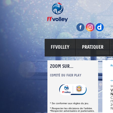
FFVOLLEY
PRATIQUER
ZOOM SUR...
Ac
INFORMATIONS CORONAVIRUS
COMITÉ DU FAIR PLAY
LUTTE CONT
<
1
V
N
C
l
* Se conformer aux règles du jeu.
2
N
* Respecter les décisions de l’arbitre.
*Respecter adversaires et partenaires.