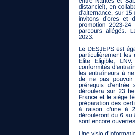
entre Nantes et Sab
distanciel), en coll
d’alternance, sur 15
invitons d’ores et 
promotion 2023-24 
parcours allégés. 
2023.
Le DESJEPS est égale
particulièrement les
Elite Eligible, LNV
conformités d’entraî
les entraîneurs à ne
de ne pas pouvoir 
prérequis d’entré
déroulera sur 23 h
France et le siège f
préparation des certi
à raison d’une à 2
dérouleront du 6 au 
sont encore ouvertes 
Une visio d’informatio