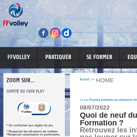
FFVOLLEY
PRATIQUER
SE FORMER
EQU
ZOOM SUR...
HOME
Accueil
>>
S
COMITÉ DU FAIR PLAY
LUTTE CONTRE LES VIOLENCES
MA PETITE
<<
La FFvolley présente au séminaire V
08/07/2022
Quoi de neuf du
Formation ?
* Se conformer aux règles du jeu.
Retrouvez les i
* Respecter les décisions de l’arbitre.
*Respecter adversaires et partenaires.