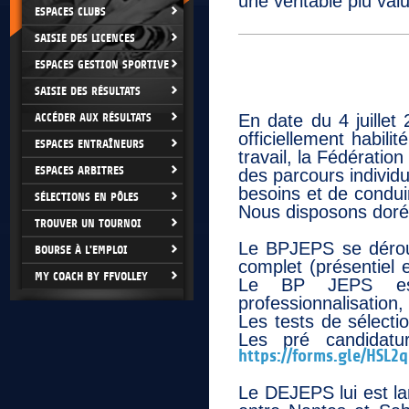
une véritable plu val
ESPACES CLUBS
SAISIE DES LICENCES
ESPACES GESTION SPORTIVE
SAISIE DES RÉSULTATS
ACCÉDER AUX RÉSULTATS
En date du 4 juillet
officiellement habil
ESPACES ENTRAÎNEURS
travail, la Fédératio
ESPACES ARBITRES
des parcours individ
besoins et de conduir
SÉLECTIONS EN PÔLES
Nous disposons dor
TROUVER UN TOURNOI
Le BPJEPS se déroul
BOURSE À L'EMPLOI
complet (présentiel 
MY COACH BY FFVOLLEY
Le BP JEPS est 
professionnalisation
Les tests de sélecti
Les pré candidatu
https://forms.gle/HSL2
Le DEJEPS lui est la