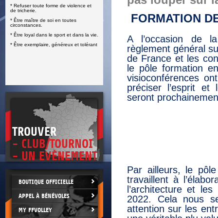
pas louper sur l
* Refuser toute forme de violence et
E
de tricherie.
FORMATION DE
* Être maître de soi en toutes
circonstances.
* Être loyal dans le sport et dans la vie.
A l’occasion de la
* Être exemplaire, généreux et tolérant
règlement général s
de France et les con
le pôle formation e
visioconférences on
préciser l’esprit e
seront prochainement
TROUVER
- CLUB/TOURNOI
- UN EVÈNEMENT
Par ailleurs, le pô
travaillent à l’élab
BOUTIQUE OFFICIELLE
l’architecture et le
APPEL À BÉNÉVOLES
2022. Cela nous se
attention sur les e
MY FFVOLLEY