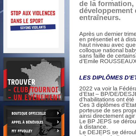
DOCU
de la formation,
et
SITUAT
développement 
entraîneurs.
>
 vie.
érant
Après un dernier tri
en présentiel et à di
haut niveau avec que
colloque national bab
sans faille de certains
d’Emile ROUSSEAUX
LES DIPLÔMES D’
TROUVER
2022 va voir la Fédér
- CLUB/TOURNOI
d’Etat – BP/DE/DESJEP
- UN EVÈNEMENT
d’habilitations ont é
Ces 3 diplômes d’Etat 
porteuse de ses propre
BOUTIQUE OFFICIELLE
ainsi directement agir
Le BP JEPS se déroul
APPEL À BÉNÉVOLES
à distance.
MY FFVOLLEY
Le DEJEPS se déroule