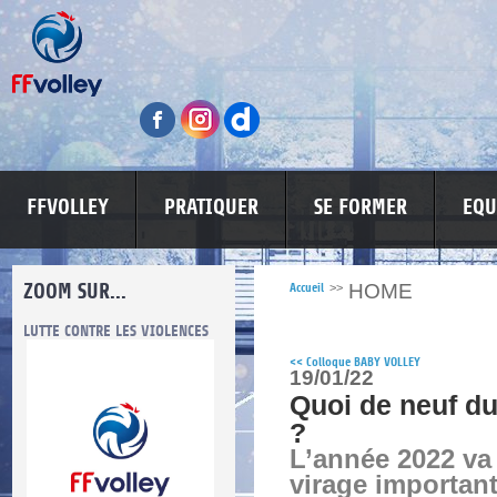
FFVOLLEY
PRATIQUER
SE FORMER
EQU
ZOOM SUR...
HOME
Accueil
>>
LUTTE CONTRE LES VIOLENCES
MA PETITE SPONSO
INFORMATI
<<
Colloque BABY VOLLEY
19/01/22
Quoi de neuf du
?
L’année 2022 va
re.
virage important
res.