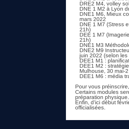
DRE2 M4, volley soli
DNE 1 M2 à Lyon du
DNE1 M6, Mieux com
mars 2022
DNE 1 M7 (Stress et 
21h)
DEE 1 M7 (Imagerie e
21h)
DNE1 M3 Méthodolog
DNE2 M9 Instructeur
juin 2022 (selon les
DEE1 M1 : planifica
DEE1 M2 : stratégie
Mulhouse, 30 mai-2
DEE1 M6 : média tra
Pour vous préinscrire
Certains modules ser
préparation physique.
Enfin, d’ici début fév
officialisées.