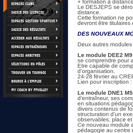
+ formation à distance
ESPACES CLUBS
Le DESJEPS se déroul
distance.
SAISIE DES LICENCES
Cette formation ne por
ESPACES GESTION SPORTIVE
devront être titulair
SAISIE DES RÉSULTATS
DES NOUVEAUX M
ACCÉDER AUX RÉSULTATS
Deux autres modules v
ESPACES ENTRAÎNEURS
Le module DEE2 M9
ESPACES ARBITRES
se comprendre pour am
SÉLECTIONS EN PÔLES
Etre capable de comp
d'organisation.
TROUVER UN TOURNOI
24-28 février au CR
Lien pour inscription 
BOURSE À L'EMPLOI
MY COACH BY FFVOLLEY
Le module DNE1 M5
d'entraîneur, ses co
en situations pédago
divers contenus de fo
structuration d’un exe
observables, place et 
Ce nouveau module a p
pédagogie au centre 