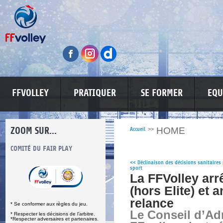
FFVOLLEY
PRATIQUER
SE FORMER
EQU
ZOOM SUR...
HOME
Accueil
>>
S
COMITÉ DU FAIR PLAY
LUTTE CONTRE LES VIOLENCES
MA PETITE
<<
Déclinaison des décisions sanitaires 
sport
La FFVolley arr
(hors Elite) et
relance
* Se conformer aux règles du jeu.
Le Conseil d’Adm
* Respecter les décisions de l’arbitre.
*Respecter adversaires et partenaires.