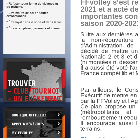
FFvolley s’est r
* Refuser toute forme de violence et
E
de tricherie.
2021 et a acté d
* Être maître de soi en toutes
importantes conc
circonstances.
saison 2020-202
* Être loyal dans le sport et dans la vie.
* Être exemplaire, généreux et tolérant
Suite aux dernières
la non-réouvertur
d’Administration de
décidé de mettre u
Nationale 2 et 3 et 
(ni montées ni descen
Il a aussi été voté 
France compét’lib et 
TROUVER
Par ailleurs, le Con
- CLUB/TOURNOI
Exécutif de mettre en
- UN EVÈNEMENT
par la FFVolley et l’
Ce plan propose un 
(métropolitains e
BOUTIQUE OFFICIELLE
remboursement et/ou 
Il encourage aussi l
APPEL À BÉNÉVOLES
terrains.
MY FFVOLLEY