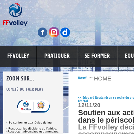
FFVOLLEY
PRATIQUER
SE FORMER
EQU
ZOOM SUR...
HOME
Accueil
>>
S
COMITÉ DU FAIR PLAY
LUTTE CONTRE LES VIOLENCES
MA PETITE
<<
Edouard Rowlandson se retire du pro
fédéral
12/11/20
Soutien aux act
dans le périsco
* Se conformer aux règles du jeu.
La FFvolley déc
* Respecter les décisions de l’arbitre.
*Respecter adversaires et partenaires.