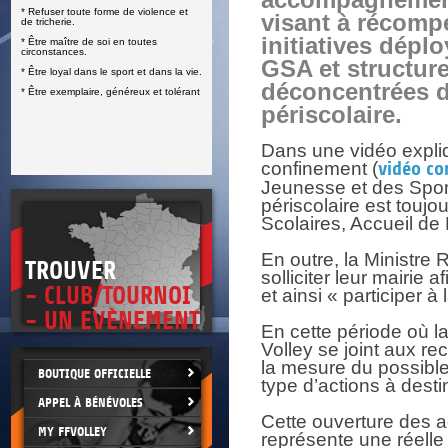
accompagnement
* Refuser toute forme de violence et
E
visant à récomp
de tricherie.
initiatives dépl
* Être maître de soi en toutes
circonstances.
GSA et structur
* Être loyal dans le sport et dans la vie.
déconcentrées d
* Être exemplaire, généreux et tolérant
périscolaire.
Dans une vidéo expliq
confinement (
vidéo co
Jeunesse et des Sport
périscolaire est toujo
Scolaires, Accueil de 
En outre, la Ministre
TROUVER
solliciter leur mairie 
- CLUB/TOURNOI
et ainsi « participer à
- UN EVÈNEMENT
En cette période où la
Volley se joint aux r
la mesure du possible
BOUTIQUE OFFICIELLE
type d’actions à desti
APPEL À BÉNÉVOLES
Cette ouverture des ac
MY FFVOLLEY
représente une réelle 