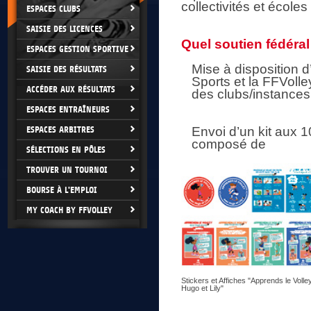
collectivités et écoles 
ESPACES CLUBS
SAISIE DES LICENCES
Quel soutien fédéral
ESPACES GESTION SPORTIVE
Mise à disposition d
SAISIE DES RÉSULTATS
Sports et la FFVolle
ACCÉDER AUX RÉSULTATS
des clubs/instances 
ESPACES ENTRAÎNEURS
ESPACES ARBITRES
Envoi d’un kit aux 1
composé de
SÉLECTIONS EN PÔLES
TROUVER UN TOURNOI
BOURSE À L'EMPLOI
MY COACH BY FFVOLLEY
Stickers et Affiches "Apprends le Voll
Hugo et Lily"