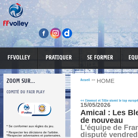
FFVOLLEY
PRATIQUER
SE FORMER
EQU
ZOOM SUR...
HOME
Accueil
>>
S
COMITÉ DU FAIR PLAY
LUTTE CONTRE LES VIOLENCES
MA PETITE
<<
Clevenot et Tillie visent le top europ
15/05/2026
Amical : Les Bl
de nouveau
L'équipe de Fra
* Se conformer aux règles du jeu.
* Respecter les décisions de l’arbitre.
disputé vendred
*Respecter adversaires et partenaires.