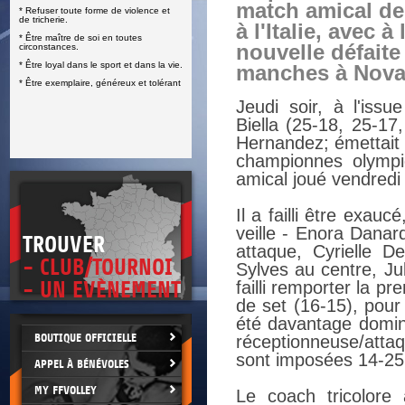
match amical de
* Refuser toute forme de violence et
E
de tricherie.
à l'Italie, avec à
* Être maître de soi en toutes
nouvelle défaite
circonstances.
* Être loyal dans le sport et dans la vie.
manches à Nova
* Être exemplaire, généreux et tolérant
Jeudi soir, à l'issu
Biella (25-18, 25-17
Hernandez; émettait 
championnes olympi
amical joué vendredi
Il a failli être exa
veille - Enora Danar
TROUVER
attaque, Cyrielle 
- CLUB/TOURNOI
Sylves au centre, Jul
- UN EVÈNEMENT
failli remporter la 
de set (16-15), pour
été davantage domin
BOUTIQUE OFFICIELLE
réceptionneuse/atta
sont imposées 14-25
APPEL À BÉNÉVOLES
MY FFVOLLEY
Le coach tricolore 