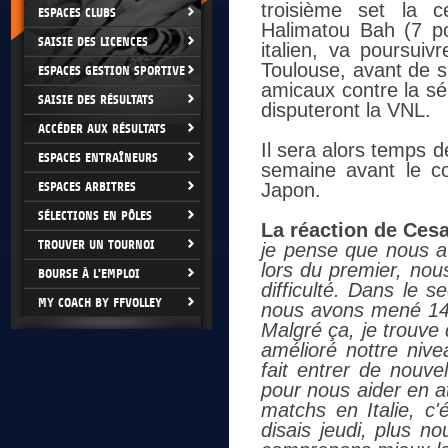
troisième set la c
ESPACES CLUBS
Halimatou Bah (7 po
SAISIE DES LICENCES
italien, va poursuiv
Toulouse, avant de s
ESPACES GESTION SPORTIVE
amicaux contre la sél
SAISIE DES RÉSULTATS
disputeront la VNL.
ACCÉDER AUX RÉSULTATS
Il sera alors temps 
ESPACES ENTRAÎNEURS
semaine avant le c
ESPACES ARBITRES
Japon.
SÉLECTIONS EN PÔLES
La réaction de Ces
TROUVER UN TOURNOI
je pense que nous au
lors du premier, nou
BOURSE À L'EMPLOI
difficulté. Dans le s
MY COACH BY FFVOLLEY
nous avons mené 14-
Malgré ça, je trouve
amélioré nottre niv
fait entrer de nouve
pour nous aider en a
matchs en Italie, c'
disais jeudi, plus n