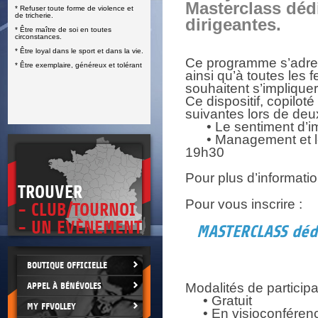
Masterclass déd
* Refuser toute forme de violence et
E
de tricherie.
dirigeantes.
* Être maître de soi en toutes
circonstances.
* Être loyal dans le sport et dans la vie.
Ce programme s’adres
* Être exemplaire, généreux et tolérant
ainsi qu’à toutes les
souhaitent s’impliquer
Ce dispositif, copilot
suivantes lors de deu
• Le sentiment d’im
• Management et lead
19h30
Pour plus d’informati
TROUVER
Pour vous inscrire :
- CLUB/TOURNOI
- UN EVÈNEMENT
MASTERCLASS dédi
BOUTIQUE OFFICIELLE
APPEL À BÉNÉVOLES
Modalités de participa
• Gratuit
MY FFVOLLEY
• En visioconféren