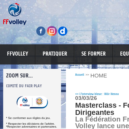
FFVOLLEY
PRATIQUER
SE FORMER
EQU
ZOOM SUR...
HOME
Accueil
>>
S
COMITÉ DU FAIR PLAY
LUTTE CONTRE LES VIOLENCES
MA PETITE
<<
L'interview bleue : Hilir Henno
03/03/26
Masterclass - 
Dirigeantes
La Fédération F
* Se conformer aux règles du jeu.
* Respecter les décisions de l’arbitre.
Volley lance une
*Respecter adversaires et partenaires.