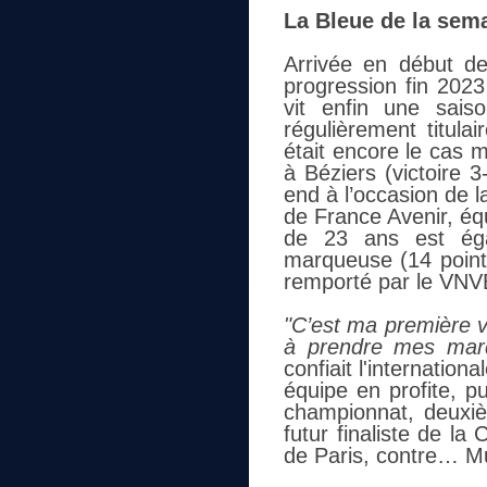
La Bleue de la sema
Arrivée en début d
progression fin 202
vit enfin une sais
régulièrement titula
était encore le cas 
à Béziers (victoire 3
end à l’occasion de l
de France Avenir, éq
de 23 ans est égal
marqueuse (14 point
remporté par le VNVB
"C’est ma première v
à prendre mes marq
confiait l'internation
équipe en profite, p
championnat, deuxi
futur finaliste de l
de Paris, contre… M