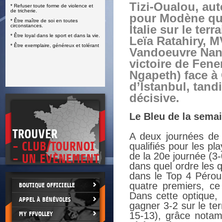
Tizi-Oualou, aut
* Refuser toute forme de violence et
E
de tricherie.
pour Modène qu
* Être maître de soi en toutes
circonstances.
Italie sur le terr
* Être loyal dans le sport et dans la vie.
Leïa Ratahiry, 
* Être exemplaire, généreux et tolérant
Vandoeuvre Nanc
victoire de Fen
Ngapeth) face à 
d’Istanbul, tan
décisive.
Le Bleu de la semai
TROUVER
A deux journées de l
- CLUB/TOURNOI
qualifiés pour les p
de la 20e journée (3
- UN EVÈNEMENT
dans quel ordre les 
dans le Top 4 Pérous
quatre premiers, ce
BOUTIQUE OFFICIELLE
Dans cette optique,
APPEL À BÉNÉVOLES
gagner 3-2 sur le te
MY FFVOLLEY
15-13), grâce notam