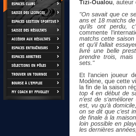
Tizi-Oualou
, auteur
ESPACES CLUBS
SAISIE DES LICENCES
"On savait que ce se
ans et 18 matchs de s
ESPACES GESTION SPORTIVE
qu’ils ont perdu, c
SAISIE DES RÉSULTATS
commente l’interna
matchs cette saison 
ACCÉDER AUX RÉSULTATS
et qu’il fallait essay
ESPACES ENTRAÎNEURS
livré une belle pre
prendre trois, mais 
ESPACES ARBITRES
sets."
SÉLECTIONS EN PÔLES
Et l’ancien joueur 
TROUVER UN TOURNOI
Modène, que cette vi
BOURSE À L'EMPLOI
la fin de la saison ré
MY COACH BY FFVOLLEY
top 4 en début de sai
n’est de s’améliorer
est, vu qu’à domicile
on se dit que c’est 
de finale à la maison
loin possible en pla
les dernières années,