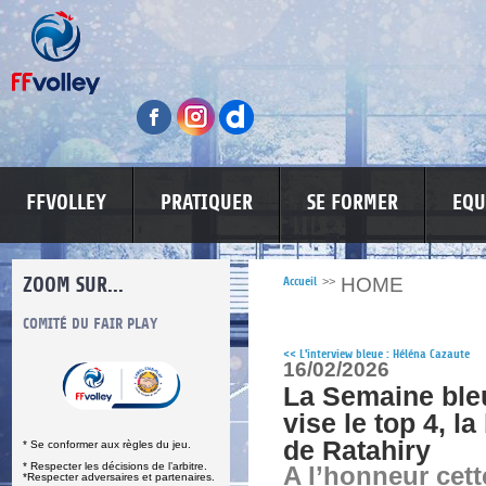
FFVOLLEY
PRATIQUER
SE FORMER
EQU
ZOOM SUR...
HOME
Accueil
>>
S
COMITÉ DU FAIR PLAY
LUTTE CONTRE LES VIOLENCES
MA PETITE
<<
L'interview bleue : Héléna Cazaute
16/02/2026
La Semaine bleu
vise le top 4, l
de Ratahiry
* Se conformer aux règles du jeu.
* Respecter les décisions de l’arbitre.
A l’honneur cet
*Respecter adversaires et partenaires.