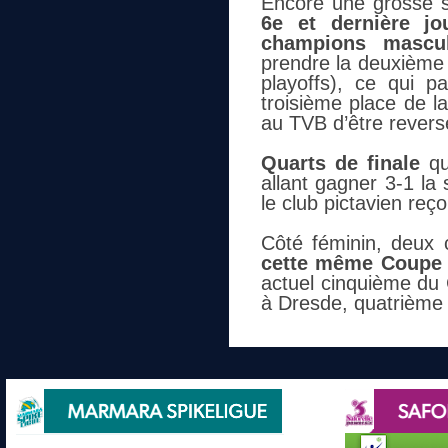
Encore une grosse s
6e et dernière j
champions mascul
prendre la deuxième 
playoffs), ce qui p
troisième place de la
au TVB d’être revers
Quarts de finale
qu
allant gagner 3-1 la
le club pictavien reço
Côté féminin, deux 
cette même Coupe 
actuel cinquième du
à Dresde, quatrième 