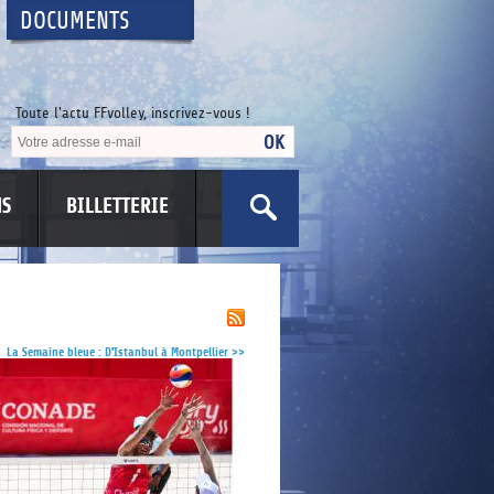
DOCUMENTS
Toute l'actu FFvolley, inscrivez-vous !
NS
BILLETTERIE
US
La Semaine bleue : D'Istanbul à Montpellier
>>