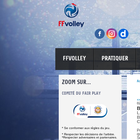
FFVOLLEY
PRATIQUER
ZOOM SUR...
Ac
INFORMATIONS CORONAVIRUS
COMITÉ DU FAIR PLAY
LUTTE CONT
<
0
B
L
B
C
* Se conformer aux règles du jeu.
P
q
* Respecter les décisions de l’arbitre.
*Respecter adversaires et partenaires.
S