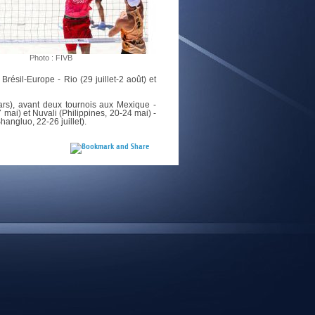
E
Photo : FIVB
Brésil-Europe - Rio (29 juillet-2 août) et
rs), avant deux tournois aux Mexique -
mai) et Nuvali (Philippines, 20-24 mai) -
angluo, 22-26 juillet).