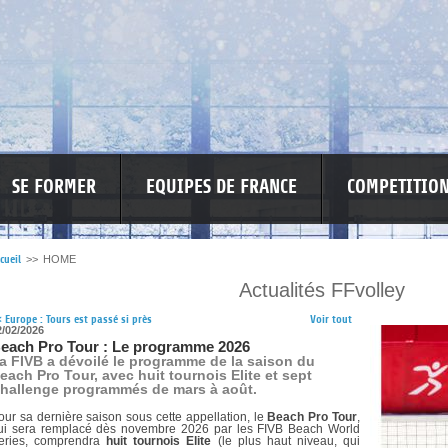
SE FORMER
EQUIPES DE FRANCE
COMPETITIO
cueil
>>
HOME
Actualités FFvolley
RE LES VIOLENCES
MA PETITE SPONSO
INFORMATIONS CORONAVIR
<
Europe : Tours est passé si près
Voir tout
2/02/2026
each Pro Tour : Le programme 2026
a FIVB a dévoilé le programme de la saison du
each Pro Tour, avec huit tournois Elite et sept
hallenge programmés de mars à août.
our sa dernière saison sous cette appellation, le
Beach Pro Tour
,
ui sera remplacé dès novembre 2026 par les FIVB Beach World
eries, comprendra
huit tournois Elite
(le plus haut niveau, qui