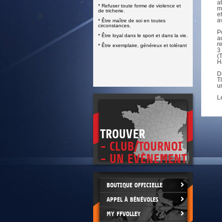
DOCUMENTS UTILES
a
* Refuser toute forme de violence et
SITUATION SANITAIRE
m
de tricherie.
e
COVID-19
av
* Être maître de soi en toutes
circonstances.
CLIQUEZ ICI
>
P
* Être loyal dans le sport et dans la vie.
a
r
* Être exemplaire, généreux et tolérant
3
(
H
D
T
u
L
TROUVER
- CLUB/TOURNOI
- UN EVÈNEMENT
BOUTIQUE OFFICIELLE
APPEL À BÉNÉVOLES
MY FFVOLLEY