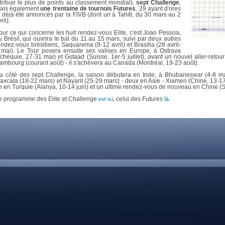
DOCUMENTS UTILES
ttribue le plus de points au classement mondial),
sept Challenge
,
SITUATION SANITAIR
ais également
une trentaine de tournois Futures
, 29 ayant d'ores
t déjà été annoncés par la FIVB (dont un à Tahiti, du 30 mars au 2
COVID-19
ril).
CLIQUEZ ICI
>
our ce qui concerne les huit rendez-vous Elite, c'est Joao Pessoa,
u Brésil, qui ouvrira le bal du 11 au 15 mars, suivi par deux autres
endez-vous brésiliens, Saquarema (8-12 avril) et Brasilia (28 avril-
 mai). Le Tour posera ensuite ses valises en Europe, à Ostrava
Tchéquie, 27-31 mai) et Gstaad (Suisse, 1er-5 juillet), avant un nouvel aller-retour 
ambourg (courant août) - il s'achèvera au Canada (Montréal, 19-23 août).
u côté des sept Challenge, la saison débutera en Inde, à Bhubaneswar (4-8 ma
laxcala (18-22 mars) et Nayarit (25-29 mars) - deux en Asie - Xiamen (Chine, 13-17 
n en Turquie (Alanya, 10-14 juin) et un ultime rendez-vous de nouveau en Chine (Sh
e programme des Elite et Challenge
est ici
, celui des Futures
là
.