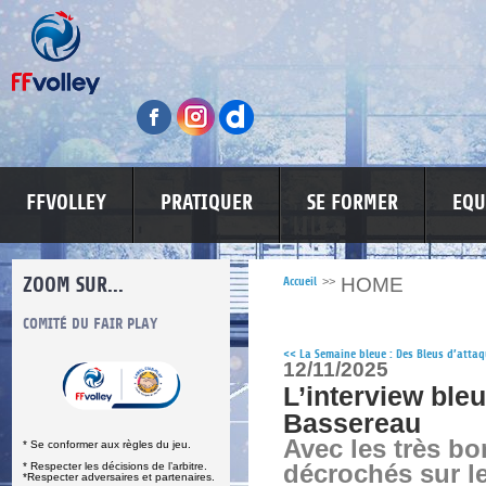
FFVOLLEY
PRATIQUER
SE FORMER
EQU
ZOOM SUR...
HOME
Accueil
>>
S
COMITÉ DU FAIR PLAY
LUTTE CONTRE LES VIOLENCES
MA PETITE
<<
La Semaine bleue : Des Bleus d’atta
12/11/2025
L’interview ble
Bassereau
Avec les très bo
* Se conformer aux règles du jeu.
* Respecter les décisions de l’arbitre.
décrochés sur l
*Respecter adversaires et partenaires.