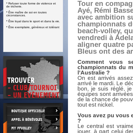
Tour en compagn
* Refuser toute forme de violence et
E
de tricherie.
Ayé, Rémi Basse
* Être maître de soi en toutes
avec ambition su
circonstances.
* Être loyal dans le sport et dans la vie.
championnats 
* Être exemplaire, généreux et tolérant
beach-volley, qu
vendredi à Adela
aligner quatre p
Bleus ont des ar
Comment vous sen
championnats du mo
l’Australie ?
On est arrivés assez 
TROUVER
arrivé le mardi. Le dé
- CLUB/TOURNOI
bon, je suis réglé, 
équipes sont arrivée
- UN EVÈNEMENT
de la chance de pouvo
tout est nickel.
BOUTIQUE OFFICIELLE
Vous avez pu vous en
APPEL À BÉNÉVOLES
?
Le central est vraime
MY FFVOLLEY
jouer, à part celui d