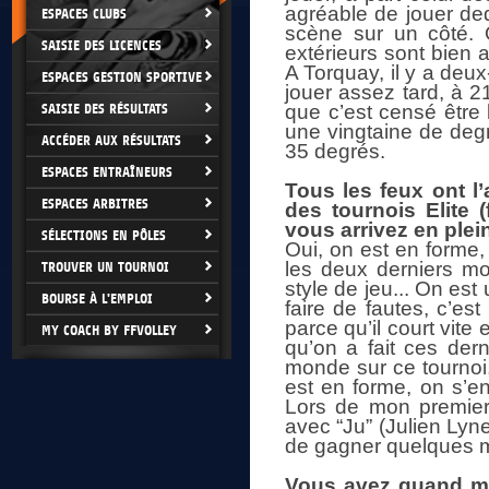
agréable de jouer deda
ESPACES CLUBS
scène sur un côté. 
SAISIE DES LICENCES
extérieurs sont bien 
A Torquay, il y a deux
ESPACES GESTION SPORTIVE
jouer assez tard, à 21
SAISIE DES RÉSULTATS
que c’est censé être l’
une vingtaine de degr
ACCÉDER AUX RÉSULTATS
35 degrés.
ESPACES ENTRAÎNEURS
Tous les feux ont l’
ESPACES ARBITRES
des tournois Elite 
vous arrivez en plei
SÉLECTIONS EN PÔLES
Oui, on est en forme, 
les deux derniers mo
TROUVER UN TOURNOI
style de jeu... On est
BOURSE À L'EMPLOI
faire de fautes, c’es
parce qu’il court vite 
MY COACH BY FFVOLLEY
qu’on a fait ces dern
monde sur ce tournoi
est en forme, on s’en
Lors de mon premier 
avec “Ju” (Julien Lyne
de gagner quelques ma
Vous avez quand m