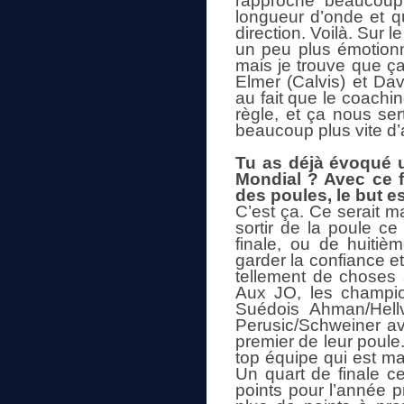
rapproche beaucoup 
longueur d’onde et qu
direction. Voilà. Sur l
un peu plus émotionn
mais je trouve que ça
Elmer (Calvis) et Da
au fait que le coachin
règle, et ça nous ser
beaucoup plus vite d’
Tu as déjà évoqué u
Mondial ? Avec ce f
des poules, le but e
C’est ça. Ce serait m
sortir de la poule ce
finale, ou de huitiè
garder la confiance et
tellement de choses a
Aux JO, les champion
Suédois Ahman/Hellv
Perusic/Schweiner av
premier de leur poule.
top équipe qui est mal
Un quart de finale ce
points pour l’année p