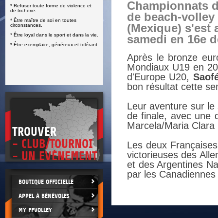
Championnats 
* Refuser toute forme de violence et
E
de tricherie.
de beach-volley
* Être maître de soi en toutes
(Mexique) s'est 
circonstances.
* Être loyal dans le sport et dans la vie.
samedi en 16e de
* Être exemplaire, généreux et tolérant
Après le bronze eur
Mondiaux U19 en 202
d'Europe U20,
Saof
bon résultat cette 
Leur aventure sur l
de finale, avec une 
Marcela/Maria Clara 
TROUVER
- CLUB/TOURNOI
Les deux Françaises 
- UN EVÈNEMENT
victorieuses des All
et des Argentines Na
par les Canadiennes
BOUTIQUE OFFICIELLE
APPEL À BÉNÉVOLES
MY FFVOLLEY