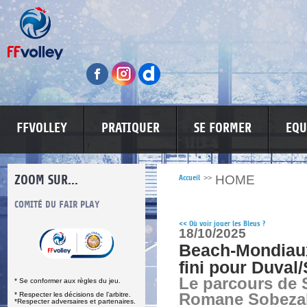
FFVOLLEY
PRATIQUER
SE FORMER
EQU
ZOOM SUR...
HOME
Accueil
>>
S
COMITÉ DU FAIR PLAY
LUTTE CONTRE LES VIOLENCES
MA PETITE
<<
Où voir jouer les Bleus ?
18/10/2025
Beach-Mondiaux
fini pour Duval
Le parcours de 
* Se conformer aux règles du jeu.
* Respecter les décisions de l’arbitre.
Romane Sobezal
*Respecter adversaires et partenaires.