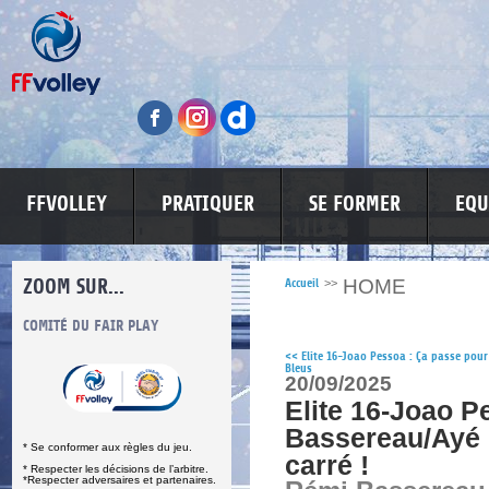
FFVOLLEY
PRATIQUER
SE FORMER
EQU
ZOOM SUR...
HOME
Accueil
>>
S
COMITÉ DU FAIR PLAY
LUTTE CONTRE LES VIOLENCES
MA PETITE
<<
Elite 16-Joao Pessoa : Ça passe pour
Bleus
20/09/2025
Elite 16-Joao P
Bassereau/Ayé 
* Se conformer aux règles du jeu.
carré !
* Respecter les décisions de l’arbitre.
*Respecter adversaires et partenaires.