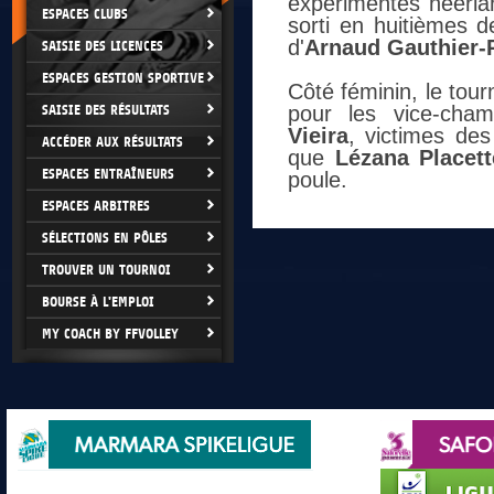
expérimentés néerla
ESPACES CLUBS
sorti en huitièmes d
d'
Arnaud Gauthier-R
SAISIE DES LICENCES
ESPACES GESTION SPORTIVE
Côté féminin, le tourn
SAISIE DES RÉSULTATS
pour les vice-cha
Vieira
, victimes des
ACCÉDER AUX RÉSULTATS
que
Lézana Placett
ESPACES ENTRAÎNEURS
poule.
ESPACES ARBITRES
SÉLECTIONS EN PÔLES
TROUVER UN TOURNOI
BOURSE À L'EMPLOI
MY COACH BY FFVOLLEY