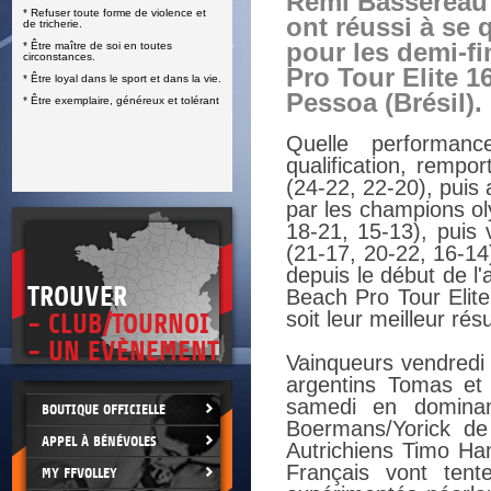
Rémi Bassereau 
* Refuser toute forme de violence et
E
ont réussi à se 
de tricherie.
pour les demi-f
* Être maître de soi en toutes
circonstances.
Pro Tour Elite 1
* Être loyal dans le sport et dans la vie.
Pessoa (Brésil).
* Être exemplaire, généreux et tolérant
Quelle performan
qualification,
remport
(24-22, 22-20), puis 
par les champions o
18-21, 15-13), pui
(21-17, 20-22, 16-14
depuis le début de l
TROUVER
Beach Pro Tour Elite
soit leur meilleur résu
- CLUB/TOURNOI
- UN EVÈNEMENT
Vainqueurs vendredi 
argentins Tomas et 
samedi en dominan
BOUTIQUE OFFICIELLE
Boermans/Yorick de
APPEL À BÉNÉVOLES
Autrichiens Timo Ha
Français vont ten
MY FFVOLLEY