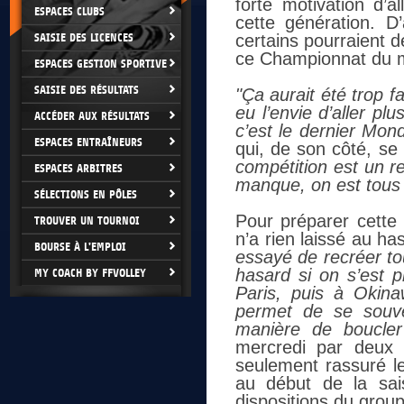
forte motivation d’
ESPACES CLUBS
cette génération. D’
SAISIE DES LICENCES
certains pourraient dé
ce Championnat du m
ESPACES GESTION SPORTIVE
SAISIE DES RÉSULTATS
"Ça aurait été trop f
eu l’envie d’aller pl
ACCÉDER AUX RÉSULTATS
c’est le dernier Mond
ESPACES ENTRAÎNEURS
qui, de son côté, se
compétition est un r
ESPACES ARBITRES
manque, on est tous t
SÉLECTIONS EN PÔLES
Pour préparer cette 
TROUVER UN TOURNOI
n’a rien laissé au 
BOURSE À L'EMPLOI
essayé de recréer to
hasard si on s’est 
MY COACH BY FFVOLLEY
Paris, puis à Okin
permet de se souv
manière de boucler
mercredi par deux v
seulement rassuré le
au début de la sais
dispositions du grou