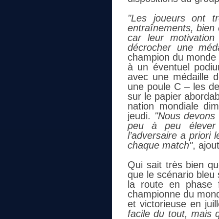
"Les joueurs ont t
entraînements, bien c
car leur motivation 
décrocher une médai
champion du monde av
à un éventuel podi
avec une médaille 
une poule C – les de
sur le papier aborda
nation mondiale dim
jeudi.
"Nous devons u
peu à peu élever 
l’adversaire a priori 
chaque match"
, ajou
Qui sait très bien q
que le scénario bleu 
la route en phase fi
championne du monde
et victorieuse en jui
facile du tout, mais 