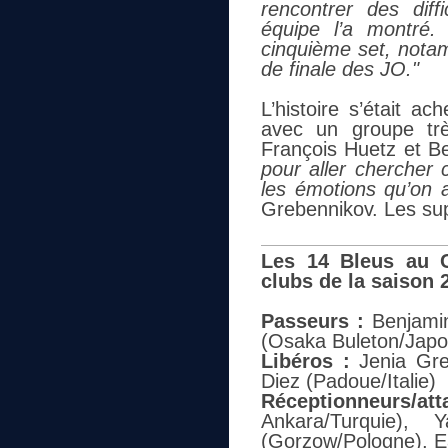
rencontrer des diffi
équipe l’a montré
cinquième set, notam
de finale des JO."
L’histoire s’était a
avec un groupe trè
François Huetz et B
pour aller chercher 
les émotions qu’on a
Grebennikov. Les sup
Les 14 Bleus au C
clubs de la saison 
Passeurs :
Benjamin 
(Osaka Buleton/Japo
Libéros :
Jenia Greb
Diez (Padoue/Italie)
Réceptionneurs/at
Ankara/Turquie), 
(Gorzow/Pologne), E