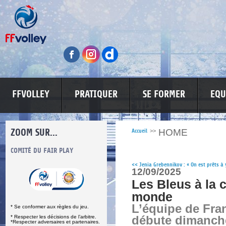
FFVOLLEY
PRATIQUER
SE FORMER
EQU
ZOOM SUR...
HOME
Accueil
>>
S
COMITÉ DU FAIR PLAY
LUTTE CONTRE LES VIOLENCES
MA PETITE
<<
Jenia Grebennikov : « On est prêts à y
12/09/2025
Les Bleus à la 
monde
L’équipe de Fra
* Se conformer aux règles du jeu.
* Respecter les décisions de l’arbitre.
débute dimanch
*Respecter adversaires et partenaires.