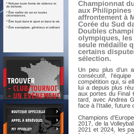
Championnat d
* Refuser toute forme de violence et
E
de tricherie.
aux Philippines
* Être maître de soi en toutes
affrontement à M
circonstances.
* Être loyal dans le sport et dans la vie.
Corée du Sud da
* Être exemplaire, généreux et tolérant
Doubles champ
olympiques, les
seule médaille 
certains dispute
sélection.
Un peu plus d’un a
consécutif, l’équi
TROUVER
compétition qui, si e
- CLUB/TOURNOI
lui a depuis plus ré
aux portes du Final
- UN EVÈNEMENT
tard, avec Andrea Gi
face à l’Italie, futu
BOUTIQUE OFFICIELLE
Champions d’Europe 
APPEL À BÉNÉVOLES
2017, de la Volleyba
2021 et 2024, les pa
MY FFVOLLEY