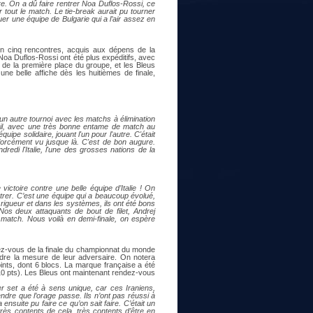
re. On a dû faire rentrer Noa Duflos-Rossi, ce
r tout le match. Le tie-break aurait pu tourner
uer une équipe de Bulgarie qui a l’air assez en
n cinq rencontres, acquis aux dépens de la
 Noa Duflos-Rossi ont été plus expéditifs, avec
e de la première place du groupe, et les Bleus
ne belle affiche dès les huitièmes de finale,
n autre tournoi avec les matchs à élimination
résil, avec une très bonne entame de match au
ipe solidaire, jouant l'un pour l'autre. C'était
 forcément vu jusque là. C'est de bon augure.
edi l'Italie, l'une des grosses nations de la
 victoire contre une belle équipe d’Italie ! On
ntrer. C’est une équipe qui a beaucoup évolué,
a rigueur et dans les systèmes, ils ont été bons
 Nos deux attaquants de bout de filet, Andrej
 match. Nous voilà en demi-finale, on espère
dez-vous de la finale du championnat du monde
endre la mesure de leur adversaire. On notera
ints, dont 6 blocs. La marque française a été
(10 pts). Les Bleus ont maintenant rendez-vous
r set a été à sens unique, car ces Iraniens,
tendre que l’orage passe. Ils n’ont pas réussi à
ensuite pu faire ce qu’on sait faire. C’était un
très contents de cela, très contents d’être en