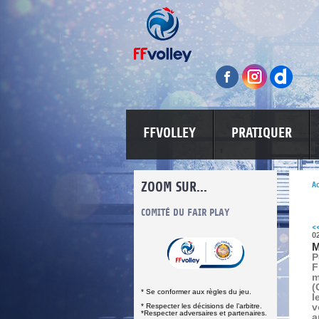
FFVOLLEY
PRATIQUER
ZOOM SUR...
Ac
INFORMATIONS CORONAVIRUS
COMITÉ DU FAIR PLAY
LUTTE CONT
<
0
M
P
F
m
(
* Se conformer aux règles du jeu.
l
v
* Respecter les décisions de l’arbitre.
*Respecter adversaires et partenaires.
a