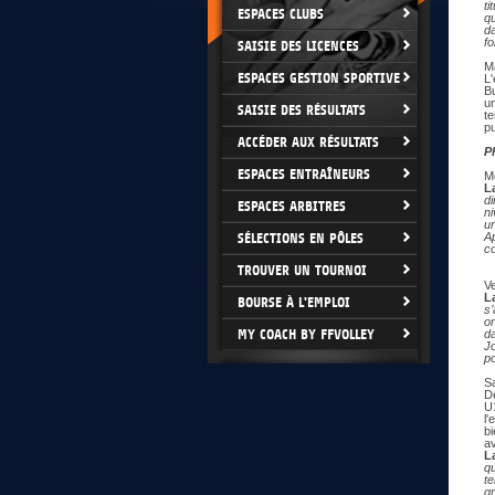
ti
ESPACES CLUBS
qu
da
fo
SAISIE DES LICENCES
Ma
ESPACES GESTION SPORTIVE
L
Bu
un
SAISIE DES RÉSULTATS
te
pu
ACCÉDER AUX RÉSULTATS
P
ESPACES ENTRAÎNEURS
Me
L
d
ESPACES ARBITRES
ni
u
SÉLECTIONS EN PÔLES
Ap
co
TROUVER UN TOURNOI
Ve
L
BOURSE À L'EMPLOI
s’
on
MY COACH BY FFVOLLEY
d
J
po
Sa
D
U1
l'
bi
av
L
qu
te
gr