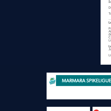
fi
D
T
L
P
A
(
C
L
L
J
L