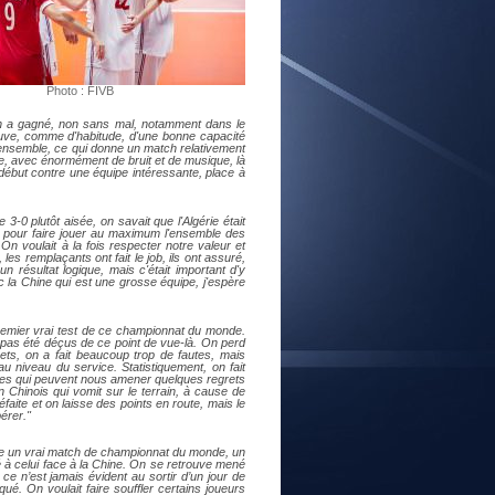
E
Photo : FIVB
n a gagné, non sans mal, notamment dans le
preuve, comme d'habitude, d'une bonne capacité
lus ensemble, ce qui donne un match relativement
lle, avec énormément de bruit et de musique, là
 début contre une équipe intéressante, place à
 3-0 plutôt aisée, on savait que l'Algérie était
tch pour faire jouer au maximum l'ensemble des
n voulait à la fois respecter notre valeur et
 les remplaçants ont fait le job, ils ont assuré,
n résultat logique, mais c'était important d'y
 la Chine qui est une grosse équipe, j'espère
premier vrai test de ce championnat du monde.
a pas été déçus de ce point de vue-là. On perd
sets, on a fait beaucoup trop de fautes, mais
u niveau du service. Statistiquement, on fait
hoses qui peuvent nous amener quelques regrets
n Chinois qui vomit sur le terrain, à cause de
éfaite et on laisse des points en route, mais le
érer."
re un vrai match de championnat du monde, un
é à celui face à la Chine. On se retrouve mené
 n’est jamais évident au sortir d’un jour de
ué. On voulait faire souffler certains joueurs