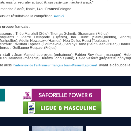
nale, mais on veut aller au bout. Il nous reste une marche à gravir."
imanche 3 août, finale, 14h :
France
/Pologne
ous les résultats de la compétition
sont ici
.
e groupe français :
asseurs : Théo Martzluff (Sète), Thomas Schmitz-Straumann (Fréjus)
ttaquants : Pierre Delaporte (Hyères), Ino Dukic (Saint-Quentin), Andr
Montpellier), Adelin Nowaczyk (Harnes), Noa Duflos Rossi (Toulouse)
entraux : William Laplace (Courbevoie), Sadjhy Crane (Saint-Jean-D'Illac), Daniel
ibéros : Guillaume Respaut (Fréjus)
e staff :
Jean-Manuel Leprovost (entraîneur), Fabien Roy (team manager), Hubert
ulien Delandre (médecin), Jérémy Torlois (kiné), David Vaseux (préparateur physique
ire aussi
l'interview de l'entraîneur français Jean-Manuel Leprovost
, avant le début de l