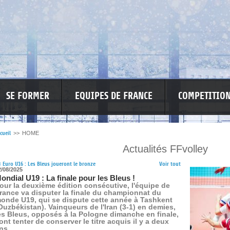
SE FORMER
EQUIPES DE FRANCE
COMPETITIO
cueil
>>
HOME
Actualités FFvolley
RE LES VIOLENCES
MA PETITE SPONSO
INFORMATIONS CORONAVIR
<
Euro U16 : Les Bleus joueront le bronze
Voir tout
2/08/2025
ondial U19 : La finale pour les Bleus !
our la deuxième édition consécutive, l'équipe de
rance va disputer la finale du championnat du
onde U19, qui se dispute cette année à Tashkent
Ouzbékistan). Vainqueurs de l'Iran (3-1) en demies,
es Bleus, opposés à la Pologne dimanche en finale,
ont tenter de conserver le titre acquis il y a deux
ns.