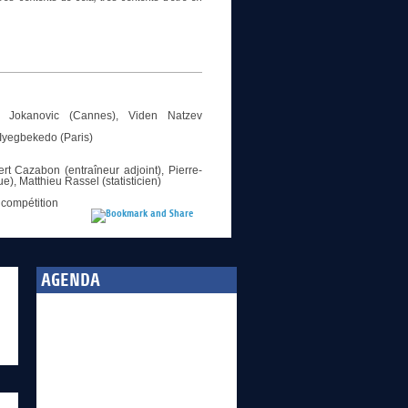
ej Jokanovic (Cannes), Viden Natzev
 Iyegbekedo (Paris)
 Cazabon (entraîneur adjoint), Pierre-
), Matthieu Rassel (statisticien)
a compétition
AGENDA