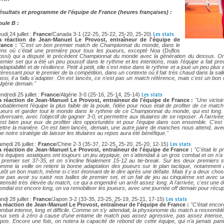
DOCUMENTS UTILES
SITUATION SANITAIR
ésultats et programme de l'équipe de France (heures françaises) :
COVID-19
oule B :
CLIQUEZ ICI
>
udi 24 juillet :
France
/Canada 3-1 (22-25, 25-22, 25-20, 25-20)
Les stats
a réaction de Jean-Manuel Le Provost, entraîneur de l'équipe de
rance :
"C'est un bon premier match de Championnat du monde, dans le
ens où c'était une première pour tous les joueurs, excepté Noa
(Duflos
ossi)
qui a disputé le précédent Championnat du monde avec la génération du dessus. O
emier set qui a été un peu poussif dans le rythme et les intentions, mais l'équipe a fait 
adaptabilité et de résilience. Petit à petit, elle s'est mise dans le rythme et a joué un peu p
téressant pour le premier de la compétition, dans un contexte où il fait très chaud dans la sa
ssi, il a fallu s'adapter. On est lancés, ce n'est pas un match référence, mais c'est un bon
Algérie demain."
ndredi 25 juillet :
France
/Algérie 3-0 (25-16, 25-14, 25-14)
Les stats
a réaction de Jean-Manuel Le Provost, entraîneur de l'équipe de France :
"Une victoire
obablement l'équipe la plus faible de la poule, l'idée pour nous était de profiter de ce ma
oueurs et garder tout le monde dans le rythme de ce Championnat du monde, qui est long. O
adversaire, avec l'objectif de gagner 3-0, et permettre aux titulaires de se reposer. A l'arrivée,
est bien pour eux de profiter des opportunités et pour l'équipe dans son ensemble. C'est u
ttre la manière. On est bien lancés, demain, une autre paire de manches nous attend, avec
e notre stratégie de laisser les titulaires au repos aura été bénéfique."
medi 26 juillet :
France
/Chine 2-3 (35-37, 22-25, 25-20, 25-20, 12-15)
Les stats
a réaction de Jean-Manuel Le Provost, entraîneur de l'équipe de France :
"C'était le 
s équipes asiatiques ont toujours un jeu atypique, on s'attendait à un gros combat et on n'
 premier set 37-35, et on s'incline finalement 15-12 au tie-break. Sur les deux premiers 
mme la veille on retient la bonne adaptation des joueurs sur le plan tactique, notamment a
utôt un bon match, même si c'est étonnant de le dire après une défaite. Mais il y a deux c
ne pas avoir su saisir nos balles de premier set, et un fait de jeu au cinquième set avec u
intensité très élevée du match, ce qui a engendré un arrêt assez long. A l'arrivée, c'est une d
ndial est encore long, on va remobiliser les joueurs, avec une journée off demain pour récup
ndi 28 juillet :
France
/Japon 3-2 (33-35, 23-25, 25-19, 25-21, 17-15)
Les stats
a réaction de Jean-Manuel Le Provost, entraîneur de l'équipe de France :
"C’était enco
mbat intense, long et difficile. Comme on s’y attendait, la physionomie du match a ressembl
eux sets à zéro à cause d’une entame de match pas assez agressive, pas assez intense, ce
pos. Encore une fois, on notera la capacité de rebond de cette équipe, qui n’a jamais paniq