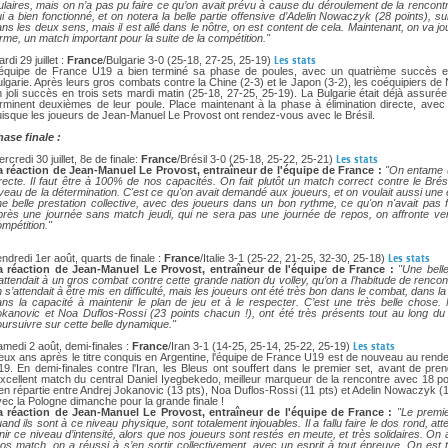
tulaires, mais on n’a pas pu faire ce qu’on avait prévu à cause du déroulement de la rencont
i a bien fonctionné, et on notera la belle partie offensive d’Adelin Nowaczyk (28 points), su
ns les deux sens, mais il est allé dans le nôtre, on est content de cela. Maintenant, on va jo
rme, un match important pour la suite de la compétition."
rdi 29 juillet :
France
/Bulgarie 3-0 (25-18, 27-25, 25-19)
Les stats
'équipe de France U19 a bien terminé sa phase de poules, avec un quatrième succès e
lgarie. Après leurs gros combats contre la Chine (2-3) et le Japon (3-2), les coéquipiers de
 joli succès en trois sets mardi matin (25-18, 27-25, 25-19). La Bulgarie était déjà assuré
rminent deuxièmes de leur poule. Place maintenant à la phase à élimination directe, avec u
isque les joueurs de Jean-Manuel Le Provost ont rendez-vous avec le Brésil.
hase finale :
rcredi 30 juillet, 8e de finale:
France
/Brésil 3-0 (25-18, 25-22, 25-21)
Les stats
a réaction de Jean-Manuel Le Provost, entraîneur de l'équipe de France :
"On entame u
irecte. Il faut être à 100% de nos capacités. On fait plutôt un match correct contre le B
veau de la détermination. C'est ce qu'on avait demandé aux joueurs, et on voulait aussi une équ
ne belle prestation collective, avec des joueurs dans un bon rythme, ce qu'on n'avait pas
rès une journée sans match jeudi, qui ne sera pas une journée de repos, on affronte vendr
mpétition."
ndredi 1er août, quarts de finale :
France
/Italie 3-1 (25-22, 21-25, 32-30, 25-18)
Les stats
a réaction de Jean-Manuel Le Provost, entraîneur de l'équipe de France :
"Une belle
attendait à un gros combat contre cette grande nation du volley, qu’on a l’habitude de renco
 s’attendait à être mis en difficulté, mais les joueurs ont été très bon dans le combat, dans l
ans la capacité à maintenir le plan de jeu et à le respecter. C’est une très belle chose.
okanovic et Noa Duflos-Rossi (23 points chacun !), ont été très présents tout au long du
ursuivre sur cette belle dynamique."
medi 2 août, demi-finales :
France
/Iran 3-1 (14-25, 25-14, 25-22, 25-19)
Les stats
eux ans après le titre conquis en Argentine, l'équipe de France U19 est de nouveau au ren
9. En demi-finales contre l'Iran, les Bleus ont souffert dans le premier set, avant de pr
excellent match du central Daniel Iyegbekedo, meilleur marqueur de la rencontre avec 18 po
en répartie entre Andrej Jokanovic (13 pts), Noa Duflos-Rossi (11 pts) et Adelin Nowaczyk 
ec la Pologne dimanche pour la grande finale !
a réaction de Jean-Manuel Le Provost, entraîneur de l'équipe de France :
"Le premie
and ils sont à ce niveau physique, sont totalement injouables. Il a fallu faire le dos rond, at
nir ce niveau d’intensité, alors que nos joueurs sont restés en meute, et très solidaires. On a 
os match, on a réussi à s’en sortir collectivement, avec un esprit à tout épreuve. On est 