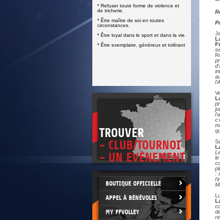
DOCUMENTS UTILES
* Refuser toute forme de violence et
SITUATION SANITAIRE
de tricherie.
R
COVID-19
* Être maître de soi en toutes
P
circonstances.
CLIQUEZ ICI
>
Je
* Être loyal dans le sport et dans la vie.
L
F
* Être exemplaire, généreux et tolérant
s
R
pr
d'
in
au
l'
Ve
L
pr
j
l'
c'
me
TROUVER
qu
- CLUB/TOURNOI
Sa
L
Le
- UN EVÈNEMENT
le
co
pl
: 
l'
BOUTIQUE OFFICIELLE
Mo
Lu
APPEL À BÉNÉVOLES
L
co
MY FFVOLLEY
d
re